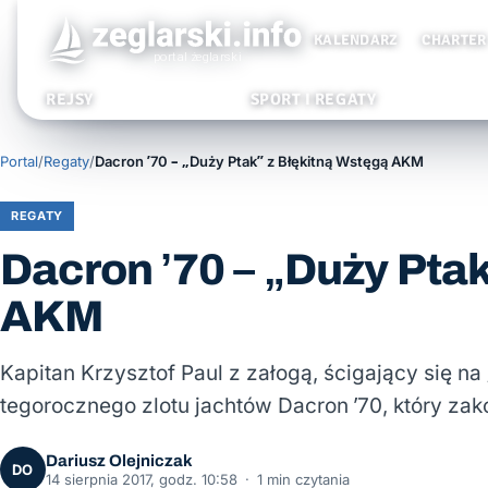
KALENDARZ
CHARTER
REJSY
SPORT I REGATY
Portal
/
Regaty
/
Dacron ’70 – „Duży Ptak” z Błękitną Wstęgą AKM
REGATY
Dacron ’70 – „Duży Pta
AKM
Kapitan Krzysztof Paul z załogą, ścigający się n
tegorocznego zlotu jachtów Dacron ’70, który zako
Dariusz Olejniczak
DO
14 sierpnia 2017, godz. 10:58
·
1 min czytania