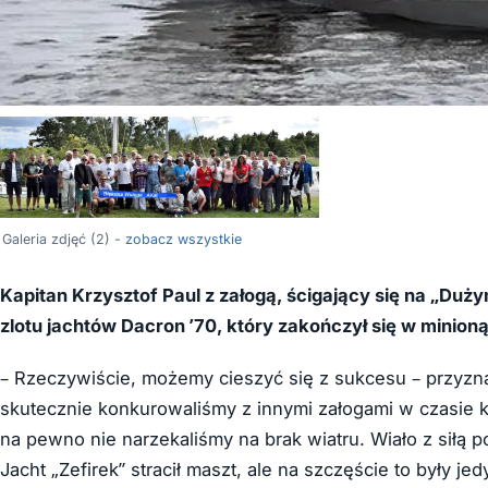
Galeria zdjęć (2) -
zobacz wszystkie
Kapitan Krzysztof Paul z załogą, ścigający się na „Duż
zlotu jachtów Dacron ’70, który zakończył się w minioną 
– Rzeczywiście, możemy cieszyć się z sukcesu – przyznaj
skutecznie konkurowaliśmy z innymi załogami w czasie kr
na pewno nie narzekaliśmy na brak wiatru. Wiało z sił
Jacht „Zefirek” stracił maszt, ale na szczęście to były jed