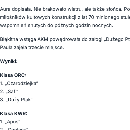
Aura dopisała. Nie brakowało wiatru, ale także słońca. P
miłośników kultowych konstrukcji z lat 70 minionego stu
wspomnień snutych do późnych godzin nocnych.
Błękitna wstęga AKM powędrowała do załogi „Dużego Ptak
Paula zajęła trzecie miejsce.
Wyniki:
Klasa ORC:
1. „Czarodziejka”
2. „Safi”
3. „Duży Ptak”
Klasa KWR:
1. „Apus”
2. „Goplana”