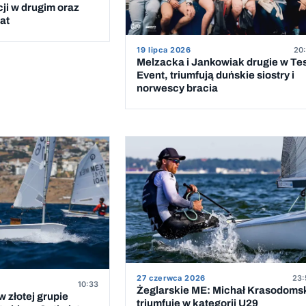
cji w drugim oraz
at
19 lipca 2026
20:
Melzacka i Jankowiak drugie w Te
Event, triumfują duńskie siostry i
norwescy bracia
27 czerwca 2026
23:
10:33
Żeglarskie ME: Michał Krasodoms
 złotej grupie
triumfuje w kategorii U29