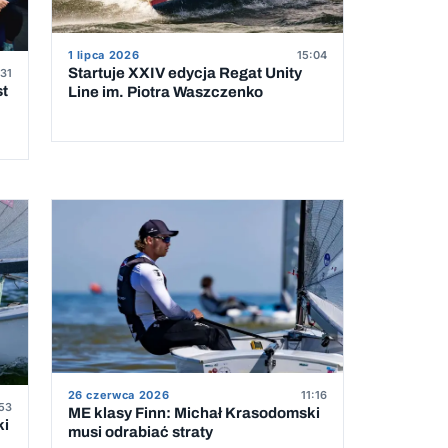
1 lipca 2026
15:04
Startuje XXIV edycja Regat Unity
31
st
Line im. Piotra Waszczenko
26 czerwca 2026
11:16
53
ME klasy Finn: Michał Krasodomski
ki
musi odrabiać straty