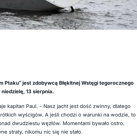
ym Ptaku” jest zdobywcą Błękitnej Wstęgi tegorocznego
niedzielę, 13 sierpnia.
e kapitan Paul. – Nasz jacht jest dość zwinny, dlatego
ótkich wyścigów. A jeśli chodzi o warunki na wodzie, to
ą ponad dwudziestu węzłów. Momentami bywało ostro.
yne straty, nikomu nic się nie stało.