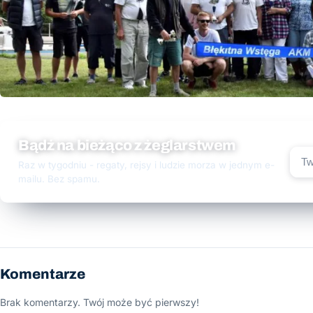
Bądź na bieżąco z żeglarstwem
Raz w tygodniu - regaty, rejsy i ludzie morza w jednym e-
mailu. Bez spamu.
Komentarze
Brak komentarzy. Twój może być pierwszy!