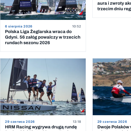
aura i zwroty ak
trzecim dniu reg
6 sierpnia 2026
10:52
Polska Liga Żeglarska wraca do
Gdyni. 56 załóg powalczy w trzecich
rundach sezonu 2026
29 czerwca 2026
13:18
29 czerwca 2026
HRM Racing wygrywa drugą rundę
Dwoje Polaków w