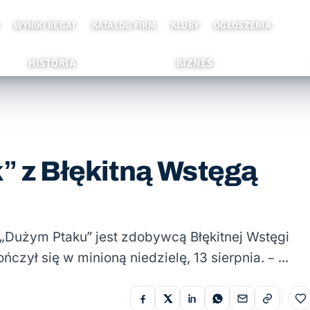
WYNIKI REGAT
KATALOG FIRM
KLUBY
OGŁOSZENIA
HISTORIA
BIZNES
k” z Błękitną Wstęgą
a „Dużym Ptaku” jest zdobywcą Błękitnej Wstęgi
ńczył się w minioną niedzielę, 13 sierpnia. – …
Do