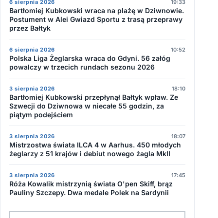
6 sierpnia 2026
19:33
Bartłomiej Kubkowski wraca na plażę w Dziwnowie.
Postument w Alei Gwiazd Sportu z trasą przeprawy
przez Bałtyk
6 sierpnia 2026
10:52
Polska Liga Żeglarska wraca do Gdyni. 56 załóg
powalczy w trzecich rundach sezonu 2026
3 sierpnia 2026
18:10
Bartłomiej Kubkowski przepłynął Bałtyk wpław. Ze
Szwecji do Dziwnowa w niecałe 55 godzin, za
piątym podejściem
3 sierpnia 2026
18:07
Mistrzostwa świata ILCA 4 w Aarhus. 450 młodych
żeglarzy z 51 krajów i debiut nowego żagla MkII
3 sierpnia 2026
17:45
Róża Kowalik mistrzynią świata O'pen Skiff, brąz
Pauliny Szczepy. Dwa medale Polek na Sardynii