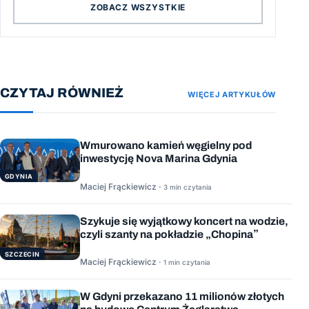
ZOBACZ WSZYSTKIE
CZYTAJ RÓWNIEŻ
WIĘCEJ ARTYKUŁÓW
Wmurowano kamień węgielny pod
inwestycję Nova Marina Gdynia
GDYNIA
Maciej Frąckiewicz ·
3 min czytania
Szykuje się wyjątkowy koncert na wodzie,
czyli szanty na pokładzie „Chopina”
SZCZECIN
Maciej Frąckiewicz ·
1 min czytania
W Gdyni przekazano 11 milionów złotych