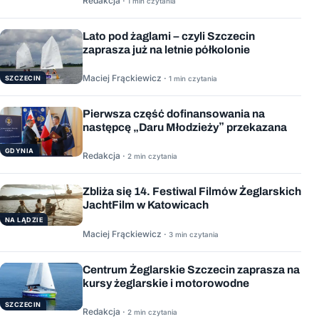
Redakcja ·
1 min czytania
Lato pod żaglami – czyli Szczecin
zaprasza już na letnie półkolonie
Maciej Frąckiewicz ·
1 min czytania
SZCZECIN
Pierwsza część dofinansowania na
następcę „Daru Młodzieży” przekazana
GDYNIA
Redakcja ·
2 min czytania
Zbliża się 14. Festiwal Filmów Żeglarskich
JachtFilm w Katowicach
NA LĄDZIE
Maciej Frąckiewicz ·
3 min czytania
Centrum Żeglarskie Szczecin zaprasza na
kursy żeglarskie i motorowodne
SZCZECIN
Redakcja ·
2 min czytania