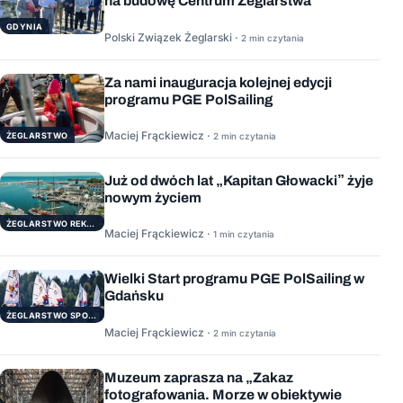
na budowę Centrum Żeglarstwa
GDYNIA
Polski Związek Żeglarski ·
2 min czytania
Za nami inauguracja kolejnej edycji
programu PGE PolSailing
Maciej Frąckiewicz ·
ŻEGLARSTWO
2 min czytania
Już od dwóch lat „Kapitan Głowacki” żyje
nowym życiem
ŻEGLARSTWO REKERACYJNE
Maciej Frąckiewicz ·
1 min czytania
Wielki Start programu PGE PolSailing w
Gdańsku
ŻEGLARSTWO SPORTOWE
Maciej Frąckiewicz ·
2 min czytania
Muzeum zaprasza na „Zakaz
fotografowania. Morze w obiektywie