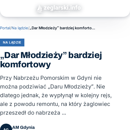
Portal
/
Na lądzie
/
„Dar Młodzieży” bardziej komfortowy
NA LĄDZIE
„Dar Młodzieży” bardziej
komfortowy
Przy Nabrzeżu Pomorskim w Gdyni nie
można podziwiać „Daru Młodzieży”. Nie
dlatego jednak, że wypłynął w kolejny rejs,
ale z powodu remontu, na który żaglowiec
przeszedł do nabrzeża …
AM Gdynia
AG