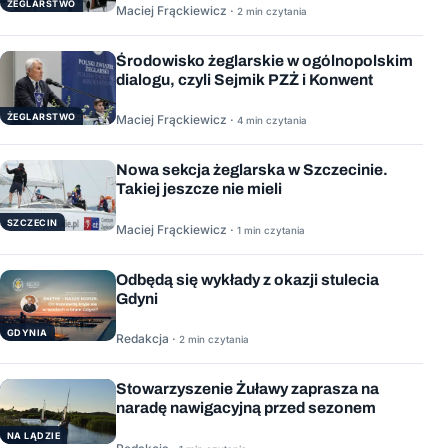
ŻEGLARSTWO
Maciej Frąckiewicz ·
2 min czytania
Środowisko żeglarskie w ogólnopolskim
dialogu, czyli Sejmik PZŻ i Konwent
ŻEGLARSTWO
Maciej Frąckiewicz ·
4 min czytania
Nowa sekcja żeglarska w Szczecinie.
Takiej jeszcze nie mieli
SZCZECIN
Maciej Frąckiewicz ·
1 min czytania
Odbędą się wykłady z okazji stulecia
Gdyni
GDYNIA
Redakcja ·
2 min czytania
Stowarzyszenie Żuławy zaprasza na
naradę nawigacyjną przed sezonem
NA LĄDZIE