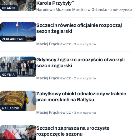
Karola Przybyły”
GDAŃSK
Narodowe Muzeum Morskie w Gdańsku ·
3 min czytania
Szczecin również oficjalnie rozpoczął
sezon żeglarski
ŻEGLARSTWO
Maciej Frąckiewicz ·
3 min czytania
Gdyńscy żeglarze uroczyście otworzyli
sezon żeglarski
GDYNIA
Maciej Frąckiewicz ·
2 min czytania
Zabytkowy obiekt odnaleziony w trakcie
prac morskich na Bałtyku
NA LĄDZIE
Maciej Frąckiewicz ·
3 min czytania
Szczecin zaprasza na uroczyste
rozpoczęcie sezonu