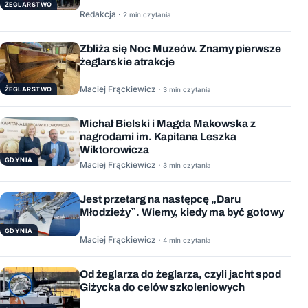
ŻEGLARSTWO
Redakcja ·
2 min czytania
Zbliża się Noc Muzeów. Znamy pierwsze
żeglarskie atrakcje
Maciej Frąckiewicz ·
ŻEGLARSTWO
3 min czytania
Michał Bielski i Magda Makowska z
nagrodami im. Kapitana Leszka
Wiktorowicza
GDYNIA
Maciej Frąckiewicz ·
3 min czytania
Jest przetarg na następcę „Daru
Młodzieży”. Wiemy, kiedy ma być gotowy
GDYNIA
Maciej Frąckiewicz ·
4 min czytania
Od żeglarza do żeglarza, czyli jacht spod
Giżycka do celów szkoleniowych