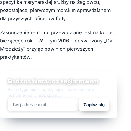
specyfika marynarskiej służby na żaglowcu,
pozostającej pierwszym morskim sprawdzianem
dla przyszłych oficerów floty.
Zakończenie remontu przewidziane jest na koniec
bieżącego roku. W lutym 2016 r. odświeżony „Dar
Młodzieży” przyjąć powinien pierwszych
praktykantów.
Bądź na bieżąco z żeglarstwem
Raz w tygodniu - regaty, rejsy i ludzie morza w
jednym e-mailu. Bez spamu.
Zapisz się