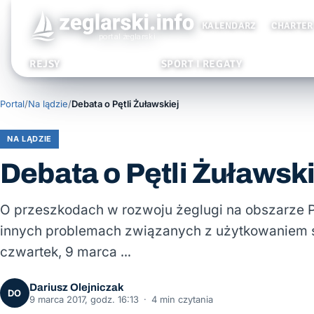
KALENDARZ
CHARTER
REJSY
SPORT I REGATY
Portal
/
Na lądzie
/
Debata o Pętli Żuławskiej
NA LĄDZIE
Debata o Pętli Żuławski
O przeszkodach w rozwoju żeglugi na obszarze Pę
innych problemach związanych z użytkowaniem 
czwartek, 9 marca …
Dariusz Olejniczak
DO
9 marca 2017, godz. 16:13
·
4 min czytania