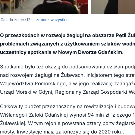
Galeria zdjęć (12) -
zobacz wszystkie
O przeszkodach w rozwoju żeglugi na obszarze Pętli Żu
problemach związanych z użytkowaniem szlaków wodny
uczestnicy spotkania w Nowym Dworze Gdańskim.
Spotkanie było też okazją do podsumowania działań pod
nad rozwojem żeglugi na Żuławach. Inicjatorem tego str
Województwa Pomorskiego, a w jego realizację zaangażowa
Urząd Morski w Gdyni, Regionalny Zarząd Gospodarki Wo
Całkowity budżet przeznaczony na rewitalizacje i budow
Wiślanego i Zatoki Gdańskiej wynosi 94 mln zł, z czego 
Żuławskiej. W tym rejonie powstaną cztery porty żeglar
mosty. Inwestycje mają zakończyć się do 2020 roku.