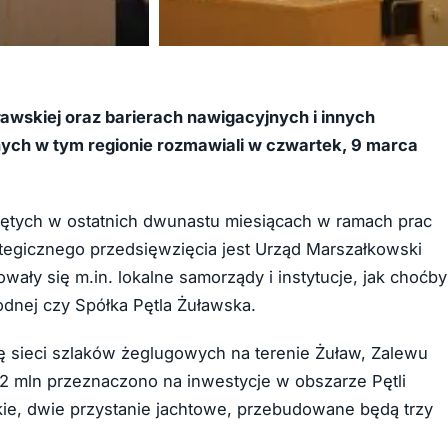
+8
ławskiej oraz barierach nawigacyjnych i innych
ch w tym regionie rozmawiali w czwartek, 9 marca
jętych w ostatnich dwunastu miesiącach w ramach prac
ategicznego przedsięwzięcia jest Urząd Marszałkowski
ły się m.in. lokalne samorządy i instytucje, jak choćby
dnej czy Spółka Pętla Żuławska.
ę sieci szlaków żeglugowych na terenie Żuław, Zalewu
12 mln przeznaczono na inwestycje w obszarze Pętli
skie, dwie przystanie jachtowe, przebudowane będą trzy