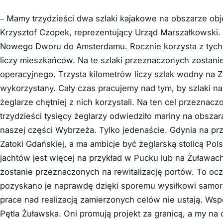
– Mamy trzydzieści dwa szlaki kajakowe na obszarze ob
Krzysztof Czopek, reprezentujący Urząd Marszałkowski. –
Nowego Dworu do Amsterdamu. Rocznie korzysta z tych sz
liczy mieszkańców. Na te szlaki przeznaczonych zostani
operacyjnego. Trzysta kilometrów liczy szlak wodny na Za
wykorzystany. Cały czas pracujemy nad tym, by szlaki na 
żeglarze chętniej z nich korzystali. Na ten cel przeznac
trzydzieści tysięcy żeglarzy odwiedziło mariny na obsza
naszej części Wybrzeża. Tylko jedenaście. Gdynia na przyk
Zatoki Gdańskiej, a ma ambicje być żeglarską stolicą Po
jachtów jest więcej na przykład w Pucku lub na Żuławac
zostanie przeznaczonych na rewitalizację portów. To ocz
pozyskano je naprawdę dzięki sporemu wysiłkowi samor
prace nad realizacją zamierzonych celów nie ustają. Wsp
Pętla Żuławska. Oni promują projekt za granicą, a my na