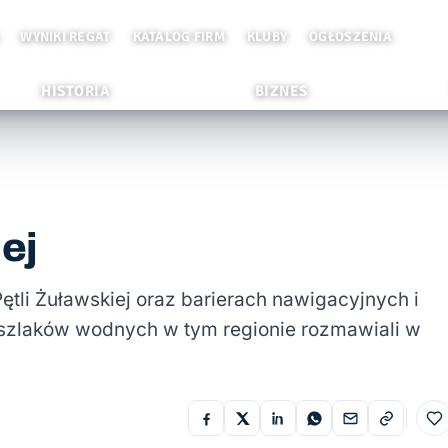
WYNIKI REGAT
KATALOG FIRM
KLUBY
OGŁOSZENIA
HISTORIA
BIZNES
ej
tli Żuławskiej oraz barierach nawigacyjnych i
szlaków wodnych w tym regionie rozmawiali w
Do