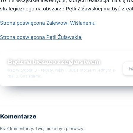
To nie wszystkie inwestycje, których realizacja ma się 
strategicznego na obszarze Pętli Żuławskiej ma być zre
Strona poświęcona Zalewowi Wiślanemu
Strona poświęcona Pętli Żuławskiej
Bądź na bieżąco z żeglarstwem
Raz w tygodniu - regaty, rejsy i ludzie morza w jednym e-
mailu. Bez spamu.
Komentarze
Brak komentarzy. Twój może być pierwszy!