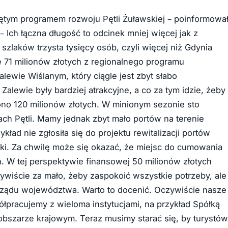
jętym programem rozwoju Pętli Żuławskiej – poinformowa
 Ich łączna długość to odcinek mniej więcej jak z
laków trzysta tysięcy osób, czyli więcej niż Gdynia
e 71 milionów złotych z regionalnego programu
lewie Wiślanym, który ciągle jest zbyt słabo
Zalewie były bardziej atrakcyjne, a co za tym idzie, żeby
zono 120 milionów złotych. W minionym sezonie sto
rach Pętli. Mamy jednak zbyt mało portów na terenie
ład nie zgłosiła się do projektu rewitalizacji portów
lski. Za chwilę może się okazać, że miejsc do cumowania
h. W tej perspektywie finansowej 50 milionów złotych
ywiście za mało, żeby zaspokoić wszystkie potrzeby, ale
ządu województwa. Warto to docenić. Oczywiście nasze
ółpracujemy z wieloma instytucjami, na przykład Spółką
 obszarze krajowym. Teraz musimy starać się, by turystów