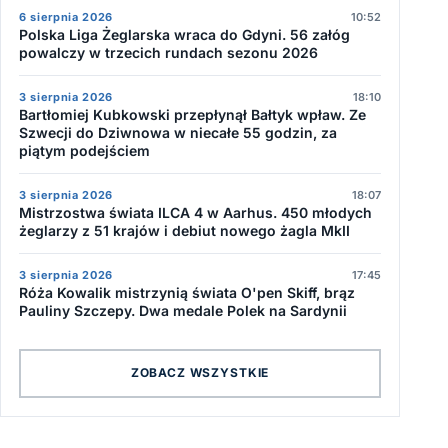
6 sierpnia 2026
10:52
Polska Liga Żeglarska wraca do Gdyni. 56 załóg
powalczy w trzecich rundach sezonu 2026
3 sierpnia 2026
18:10
Bartłomiej Kubkowski przepłynął Bałtyk wpław. Ze
Szwecji do Dziwnowa w niecałe 55 godzin, za
piątym podejściem
3 sierpnia 2026
18:07
Mistrzostwa świata ILCA 4 w Aarhus. 450 młodych
żeglarzy z 51 krajów i debiut nowego żagla MkII
3 sierpnia 2026
17:45
Róża Kowalik mistrzynią świata O'pen Skiff, brąz
Pauliny Szczepy. Dwa medale Polek na Sardynii
ZOBACZ WSZYSTKIE