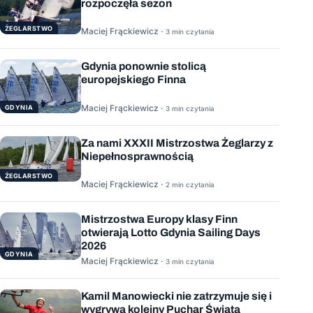
rozpoczęła sezon
ŻEGLARSTWO
Maciej Frąckiewicz ·
3 min czytania
Gdynia ponownie stolicą
europejskiego Finna
Maciej Frąckiewicz ·
GDYNIA
3 min czytania
Za nami XXXII Mistrzostwa Żeglarzy z
Niepełnosprawnością
ŻEGLARSTWO
Maciej Frąckiewicz ·
2 min czytania
Mistrzostwa Europy klasy Finn
otwierają Lotto Gdynia Sailing Days
2026
GDYNIA
Maciej Frąckiewicz ·
3 min czytania
Kamil Manowiecki nie zatrzymuje się i
wygrywa kolejny Puchar Świata