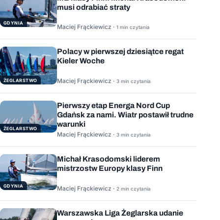
musi odrabiać straty
GDYNIA
Maciej Frąckiewicz ·
1 min czytania
Polacy w pierwszej dziesiątce regat
Kieler Woche
Maciej Frąckiewicz ·
ŻEGLARSTWO
3 min czytania
Pierwszy etap Energa Nord Cup
Gdańsk za nami. Wiatr postawił trudne
warunki
ŻEGLARSTWO
Maciej Frąckiewicz ·
3 min czytania
Michał Krasodomski liderem
mistrzostw Europy klasy Finn
GDYNIA
Maciej Frąckiewicz ·
2 min czytania
Warszawska Liga Żeglarska udanie