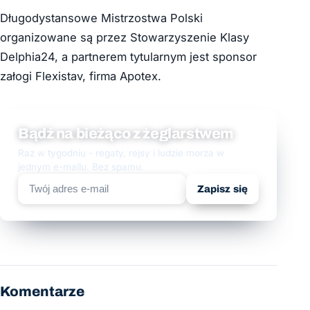
Długodystansowe Mistrzostwa Polski
organizowane są przez Stowarzyszenie Klasy
Delphia24, a partnerem tytularnym jest sponsor
załogi Flexistav, firma Apotex.
Bądź na bieżąco z żeglarstwem
Raz w tygodniu - regaty, rejsy i ludzie morza w
jednym e-mailu. Bez spamu.
Zapisz się
Komentarze