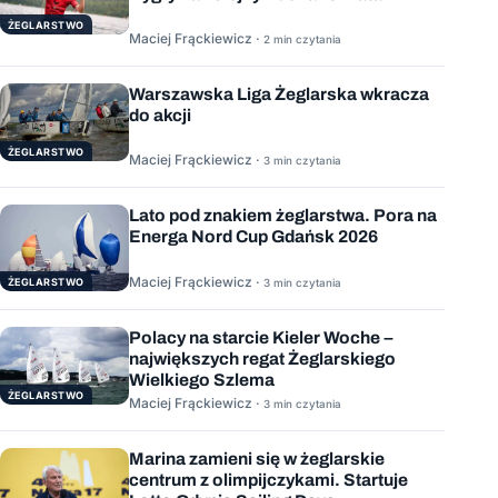
ŻEGLARSTWO
Maciej Frąckiewicz ·
2 min czytania
Warszawska Liga Żeglarska wkracza
do akcji
ŻEGLARSTWO
Maciej Frąckiewicz ·
3 min czytania
Lato pod znakiem żeglarstwa. Pora na
Energa Nord Cup Gdańsk 2026
Maciej Frąckiewicz ·
ŻEGLARSTWO
3 min czytania
Polacy na starcie Kieler Woche –
największych regat Żeglarskiego
Wielkiego Szlema
ŻEGLARSTWO
Maciej Frąckiewicz ·
3 min czytania
Marina zamieni się w żeglarskie
centrum z olimpijczykami. Startuje