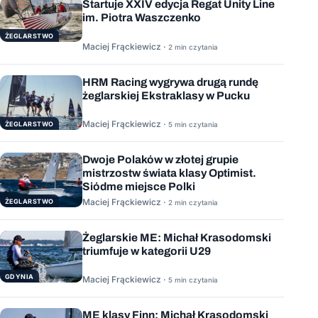
Startuje XXIV edycja Regat Unity Line
im. Piotra Waszczenko
ŻEGLARSTWO
Maciej Frąckiewicz ·
2 min czytania
HRM Racing wygrywa drugą rundę
żeglarskiej Ekstraklasy w Pucku
Maciej Frąckiewicz ·
ŻEGLARSTWO
5 min czytania
Dwoje Polaków w złotej grupie
mistrzostw świata klasy Optimist.
Siódme miejsce Polki
Maciej Frąckiewicz ·
ŻEGLARSTWO
2 min czytania
Żeglarskie ME: Michał Krasodomski
triumfuje w kategorii U29
GDYNIA
Maciej Frąckiewicz ·
5 min czytania
ME klasy Finn: Michał Krasodomski