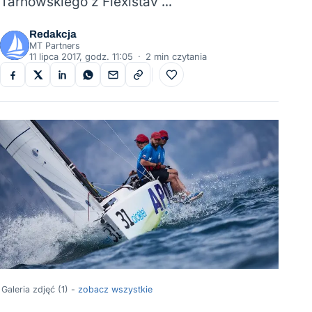
Tarnowskiego z Flexistav …
Redakcja
MT Partners
11 lipca 2017, godz. 11:05
·
2 min czytania
Do ulubionych
Galeria zdjęć (1) -
zobacz wszystkie