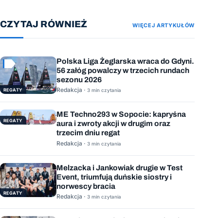
CZYTAJ RÓWNIEŻ
WIĘCEJ ARTYKUŁÓW
Polska Liga Żeglarska wraca do Gdyni.
56 załóg powalczy w trzecich rundach
sezonu 2026
Redakcja ·
REGATY
3 min czytania
ME Techno293 w Sopocie: kapryśna
REGATY
aura i zwroty akcji w drugim oraz
trzecim dniu regat
Redakcja ·
3 min czytania
Melzacka i Jankowiak drugie w Test
Event, triumfują duńskie siostry i
norwescy bracia
REGATY
Redakcja ·
3 min czytania