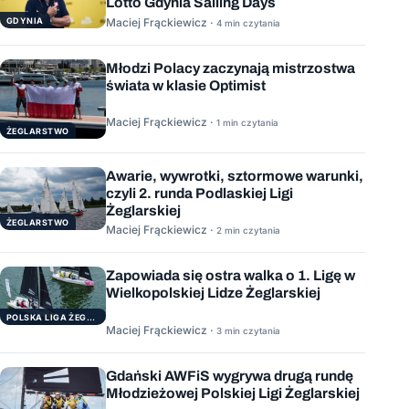
Lotto Gdynia Sailing Days
GDYNIA
Maciej Frąckiewicz ·
4 min czytania
Młodzi Polacy zaczynają mistrzostwa
świata w klasie Optimist
Maciej Frąckiewicz ·
1 min czytania
ŻEGLARSTWO
Awarie, wywrotki, sztormowe warunki,
czyli 2. runda Podlaskiej Ligi
Żeglarskiej
ŻEGLARSTWO
Maciej Frąckiewicz ·
2 min czytania
Zapowiada się ostra walka o 1. Ligę w
Wielkopolskiej Lidze Żeglarskiej
POLSKA LIGA ŻEGLARSKA
Maciej Frąckiewicz ·
3 min czytania
Gdański AWFiS wygrywa drugą rundę
Młodzieżowej Polskiej Ligi Żeglarskiej