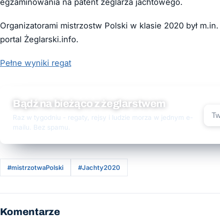
egzaminowania na patent żeglarza jachtowego.
Organizatorami mistrzostw Polski w klasie 2020 był m.in.
portal Żeglarski.info.
Pełne wyniki regat
Bądź na bieżąco z żeglarstwem
Raz w tygodniu - regaty, rejsy i ludzie morza w jednym e-
mailu. Bez spamu.
#mistrzotwaPolski
#Jachty2020
Komentarze