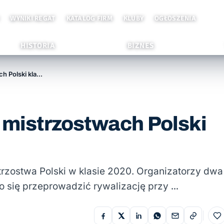
WYNIKI REGAT
KATALOG FIRM
KLUBY
OGŁOSZENIA
HISTORIA
BIZNES
Do trzech razy sztuka w mistrzostwach Polski klasy 2020
w mistrzostwach Polski
trzostwa Polski w klasie 2020. Organizatorzy dwa
ło się przeprowadzić rywalizację przy …
Do