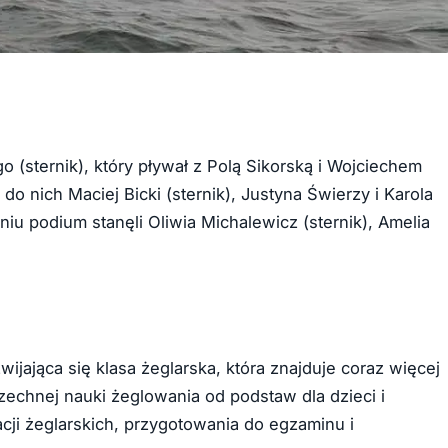
go (sternik), który pływał z Polą Sikorską i Wojciechem
do nich Maciej Bicki (sternik), Justyna Świerzy i Karola
 podium stanęli Oliwia Michalewicz (sternik), Amelia
ijająca się klasa żeglarska, która znajduje coraz więcej
echnej nauki żeglowania od podstaw dla dzieci i
acji żeglarskich, przygotowania do egzaminu i