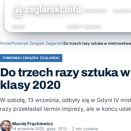
KALENDARZ
CHARTER
REJSY
SPORT I REGATY
Portal
/
Pomorski Związek Żeglarski
/
POMORSKI ZWIĄZEK ŻEGLARSKI
Do trzech razy sztuka 
klasy 2020
W sobotę, 13 września, odbyły się w Gdyni IV mis
razy przekładali termin imprezy, ale w końcu uda
Maciej Frąckiewicz
14 września 2025, godz. 13:13
·
2 min czytania