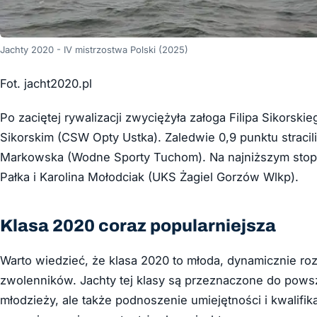
Jachty 2020 - IV mistrzostwa Polski (2025)
Fot. jacht2020.pl
Po zaciętej rywalizacji zwyciężyła załoga Filipa Sikorskie
Sikorskim (CSW Opty Ustka). Zaledwie 0,9 punktu stracili 
Markowska (Wodne Sporty Tuchom). Na najniższym stopniu
Pałka i Karolina Mołodciak (UKS Żagiel Gorzów Wlkp).
Klasa 2020 coraz popularniejsza
Warto wiedzieć, że klasa 2020 to młoda, dynamicznie rozw
zwolenników. Jachty tej klasy są przeznaczone do powsz
młodzieży, ale także podnoszenie umiejętności i kwalifik