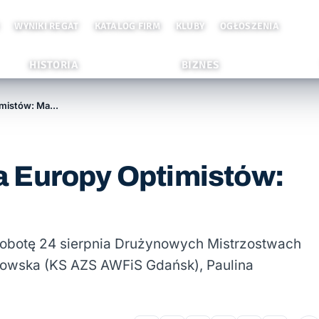
WYNIKI REGAT
KATALOG FIRM
KLUBY
OGŁOSZENIA
HISTORIA
BIZNES
Drużynowe Mistrzostwa Europy Optimistów: Mamy srebro!
 Europy Optimistów:
sobotę 24 sierpnia Drużynowych Mistrzostwach
owska (KS AZS AWFiS Gdańsk), Paulina