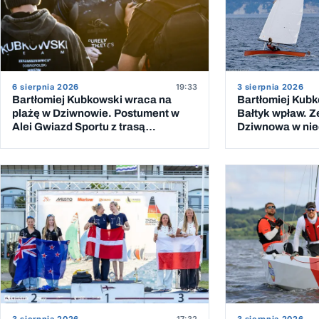
6 sierpnia 2026
19:33
3 sierpnia 2026
Bartłomiej Kubkowski wraca na
Bartłomiej Kubk
plażę w Dziwnowie. Postument w
Bałtyk wpław. Z
Alei Gwiazd Sportu z trasą
Dziwnowa w niec
przeprawy przez Bałtyk
piątym podejśc