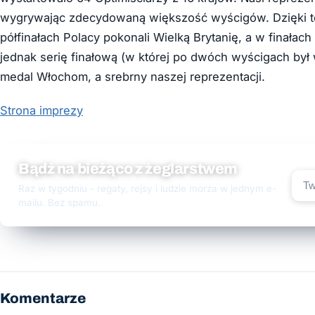
wygrywając zdecydowaną większość wyścigów. Dzięki temu
półfinałach Polacy pokonali Wielką Brytanię, a w finałach
jednak serię finałową (w której po dwóch wyścigach był wy
medal Włochom, a srebrny naszej reprezentacji.
Strona imprezy
Bądź na bieżąco z żeglarstwem
Raz w tygodniu - regaty, rejsy i ludzie morza w jednym e-
mailu. Bez spamu.
Komentarze