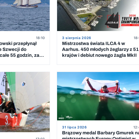
18:10
3 sierpnia 2026
18:
owski przepłynął
Mistrzostwa świata ILCA 4 w
e Szwecji do
Aarhus. 450 młodych żeglarzy z 51
ałe 55 godzin, za
krajów i debiut nowego żagla MkII
iem
31 lipca 2026
12:
Brązowy medal Barbary Gmurek n
mistrzostwach Europy Optimist w