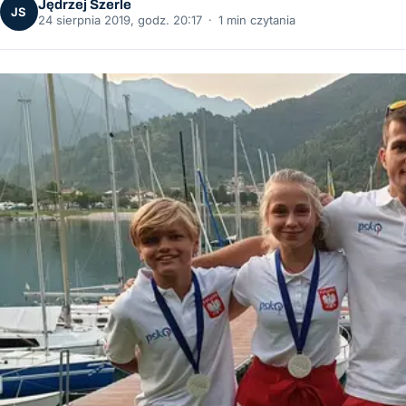
Jędrzej Szerle
JS
24 sierpnia 2019, godz. 20:17
·
1 min czytania