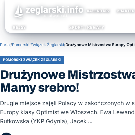
KALENDARZ
CHARTER
REJSY
SPORT I REGATY
Portal
/
Pomorski Związek Żeglarski
/
POMORSKI ZWIĄZEK ŻEGLARSKI
Drużynowe Mistrzostwa
Mamy srebro!
Drugie miejsce zajęli Polacy w zakończonych w 
Europy klasy Optimist we Włoszech. Ewa Lewand
Rutkowska (YKP Gdynia), Jacek …