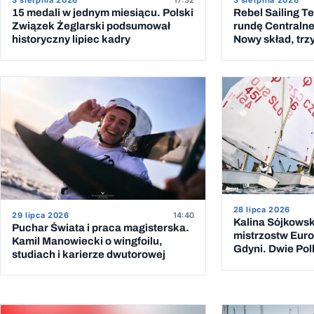
3 sierpnia 2026
17:32
3 sierpnia 2026
15 medali w jednym miesiącu. Polski
Rebel Sailing T
Związek Żeglarski podsumował
rundę Centralnej
historyczny lipiec kadry
Nowy skład, trzy
wygranych wyś
28 lipca 2026
29 lipca 2026
14:40
Kalina Sójkowsk
Puchar Świata i praca magisterska.
mistrzostw Euro
Kamil Manowiecki o wingfoilu,
Gdyni. Dwie Pol
studiach i karierze dwutorowej
klasyfikacji dzi