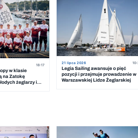
21 lipca 2026
10:
18:17
Legia Sailing awansuje o pięć
opy w klasie
pozycji i przejmuje prowadzenie w
ą na Zatokę
Warszawskiej Lidze Żeglarskiej
odych żeglarzy i
 Polski