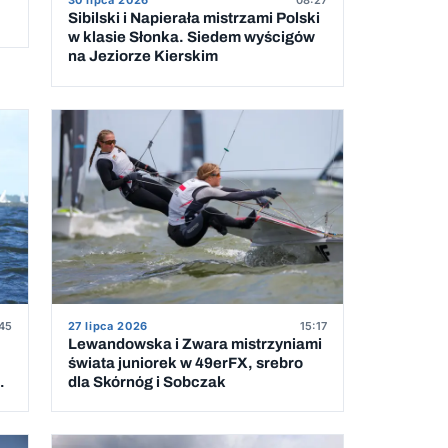
30 lipca 2026
08:27
Sibilski i Napierała mistrzami Polski
w klasie Słonka. Siedem wyścigów
na Jeziorze Kierskim
45
27 lipca 2026
15:17
Lewandowska i Zwara mistrzyniami
świata juniorek w 49erFX, srebro
dla Skórnóg i Sobczak