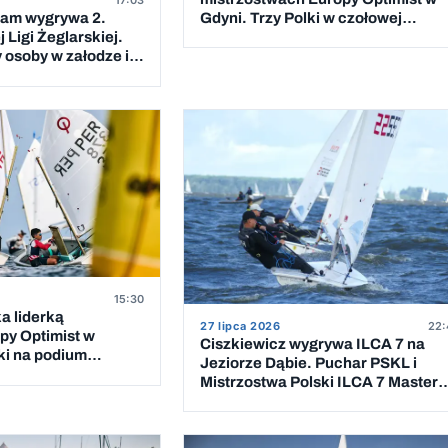
17:03
Gdyni. Trzy Polki w czołowej
eam wygrywa 2.
dziesiątce
 Ligi Żeglarskiej.
 osoby w załodze i 5
cigów
15:30
a liderką
27 lipca 2026
22:
py Optimist w
Ciszkiewicz wygrywa ILCA 7 na
ki na podium
Jeziorze Dąbie. Puchar PSKL i
ewcząt
Mistrzostwa Polski ILCA 7 Masters
rozstrzygnięte