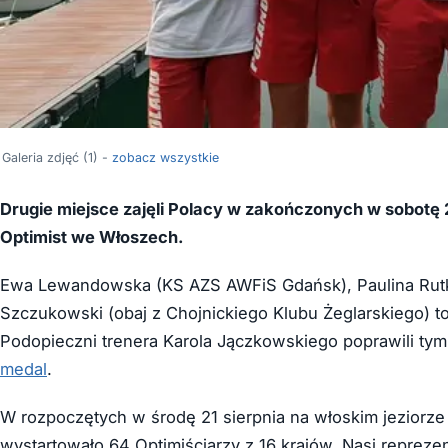
Galeria zdjęć (1) -
zobacz wszystkie
Drugie miejsce zajęli Polacy w zakończonych w sobotę
Optimist we Włoszech.
Ewa Lewandowska (KS AZS AWFiS Gdańsk), Paulina Rutko
Szczukowski (obaj z Chojnickiego Klubu Żeglarskiego) t
Podopieczni trenera Karola Jączkowskiego poprawili t
medal
.
W rozpoczętych w środę 21 sierpnia na włoskim jeziorz
wystartowało 64 Optimiściarzy z 16 krajów. Nasi repreze