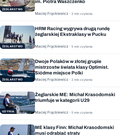
im. Piotra Waszczenko
ŻEGLARSTWO
Maciej Frąckiewicz ·
2 min czytania
HRM Racing wygrywa drugą rundę
żeglarskiej Ekstraklasy w Pucku
Maciej Frąckiewicz ·
ŻEGLARSTWO
5 min czytania
Dwoje Polaków w złotej grupie
mistrzostw świata klasy Optimist.
Siódme miejsce Polki
Maciej Frąckiewicz ·
ŻEGLARSTWO
2 min czytania
Żeglarskie ME: Michał Krasodomski
triumfuje w kategorii U29
GDYNIA
Maciej Frąckiewicz ·
5 min czytania
ME klasy Finn: Michał Krasodomski
musi odrabiać straty