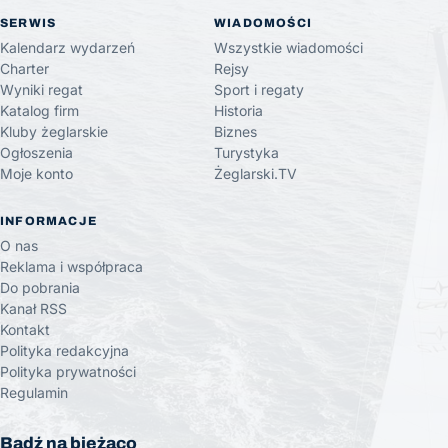
SERWIS
WIADOMOŚCI
Kalendarz wydarzeń
Wszystkie wiadomości
Charter
Rejsy
Wyniki regat
Sport i regaty
Katalog firm
Historia
Kluby żeglarskie
Biznes
Ogłoszenia
Turystyka
Moje konto
Żeglarski.TV
INFORMACJE
O nas
Reklama i współpraca
Do pobrania
Kanał RSS
Kontakt
Polityka redakcyjna
Polityka prywatności
Regulamin
Bądź na bieżąco