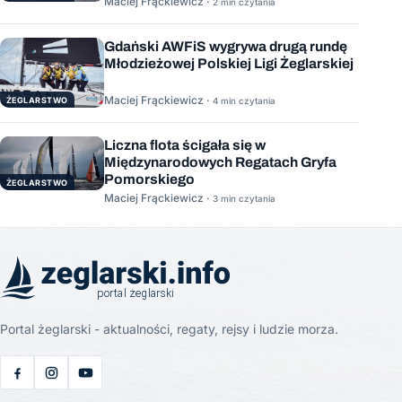
Maciej Frąckiewicz ·
2 min czytania
Gdański AWFiS wygrywa drugą rundę
Młodzieżowej Polskiej Ligi Żeglarskiej
Maciej Frąckiewicz ·
ŻEGLARSTWO
4 min czytania
Liczna flota ścigała się w
Międzynarodowych Regatach Gryfa
Pomorskiego
ŻEGLARSTWO
Maciej Frąckiewicz ·
3 min czytania
Portal żeglarski - aktualności, regaty, rejsy i ludzie morza.