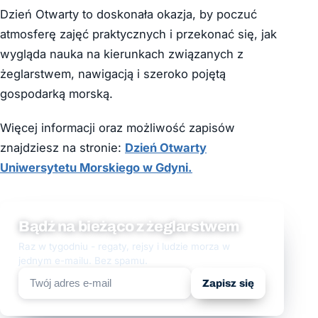
Dzień Otwarty to doskonała okazja, by poczuć
atmosferę zajęć praktycznych i przekonać się, jak
wygląda nauka na kierunkach związanych z
żeglarstwem, nawigacją i szeroko pojętą
gospodarką morską.
Więcej informacji oraz możliwość zapisów
znajdziesz na stronie:
Dzień Otwarty
Uniwersytetu Morskiego w Gdyni.
Bądź na bieżąco z żeglarstwem
Raz w tygodniu - regaty, rejsy i ludzie morza w
jednym e-mailu. Bez spamu.
Zapisz się