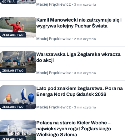
GDYNIA
Maciej Frąckiewicz ·
3 min czytania
Kamil Manowiecki nie zatrzymuje się i
wygrywa kolejny Puchar Świata
ŻEGLARSTWO
Maciej Frąckiewicz ·
2 min czytania
Warszawska Liga Żeglarska wkracza
do akcji
ŻEGLARSTWO
Maciej Frąckiewicz ·
3 min czytania
Lato pod znakiem żeglarstwa. Pora na
Energa Nord Cup Gdańsk 2026
Maciej Frąckiewicz ·
ŻEGLARSTWO
3 min czytania
Polacy na starcie Kieler Woche –
największych regat Żeglarskiego
Wielkiego Szlema
ŻEGLARSTWO