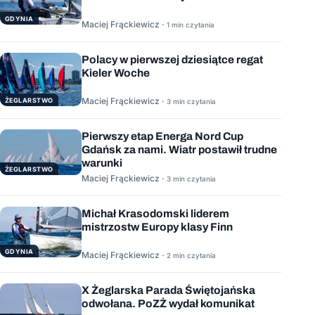
GDYNIA
Maciej Frąckiewicz ·
1 min czytania
Polacy w pierwszej dziesiątce regat
Kieler Woche
Maciej Frąckiewicz ·
ŻEGLARSTWO
3 min czytania
Pierwszy etap Energa Nord Cup
Gdańsk za nami. Wiatr postawił trudne
warunki
ŻEGLARSTWO
Maciej Frąckiewicz ·
3 min czytania
Michał Krasodomski liderem
mistrzostw Europy klasy Finn
GDYNIA
Maciej Frąckiewicz ·
2 min czytania
X Żeglarska Parada Świętojańska
odwołana. PoZŻ wydał komunikat