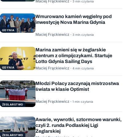
Maciej Frąckiewicz ·
3 min czytania
Wmurowano kamień węgielny pod
inwestycję Nova Marina Gdynia
GDYNIA
Maciej Frąckiewicz ·
3 min czytania
Marina zamieni się w żeglarskie
centrum z olimpijczykami. Startuje
Lotto Gdynia Sailing Days
GDYNIA
Maciej Frąckiewicz ·
4 min czytania
Młodzi Polacy zaczynają mistrzostwa
świata w klasie Optimist
Maciej Frąckiewicz ·
1 min czytania
ŻEGLARSTWO
Awarie, wywrotki, sztormowe warunki,
czyli 2. runda Podlaskiej Ligi
Żeglarskiej
ŻEGLARSTWO