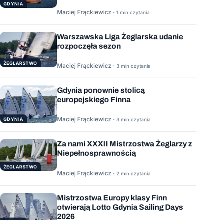
GDYNIA
Maciej Frąckiewicz ·
1 min czytania
Warszawska Liga Żeglarska udanie
rozpoczęła sezon
ŻEGLARSTWO
Maciej Frąckiewicz ·
3 min czytania
Gdynia ponownie stolicą
europejskiego Finna
Maciej Frąckiewicz ·
GDYNIA
3 min czytania
Za nami XXXII Mistrzostwa Żeglarzy z
Niepełnosprawnością
ŻEGLARSTWO
Maciej Frąckiewicz ·
2 min czytania
Mistrzostwa Europy klasy Finn
otwierają Lotto Gdynia Sailing Days
2026