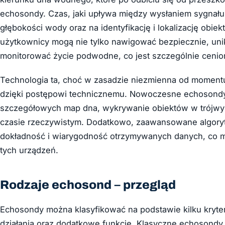
echosondy. Czas, jaki upływa między wysłaniem sygnału
głębokości wody oraz na identyfikację i lokalizację obie
użytkownicy mogą nie tylko nawigować bezpiecznie, unik
monitorować życie podwodne, co jest szczególnie cenio
Technologia ta, choć w zasadzie niezmienna od moment
dzięki postępowi technicznemu. Nowoczesne echosondy 
szczegółowych map dna, wykrywanie obiektów w trójwy
czasie rzeczywistym. Dodatkowo, zaawansowane algoryt
dokładność i wiarygodność otrzymywanych danych, co m
tych urządzeń.
Rodzaje echosond – przegląd
Echosondy można klasyfikować na podstawie kilku kryter
działania oraz dodatkowe funkcje. Klasyczne echosondy d