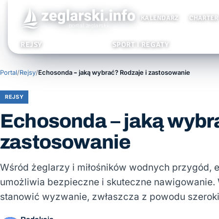
KALENDARZ
CHARTER
REJSY
SPORT I REGATY
Portal
/
Rejsy
/
Echosonda – jaką wybrać? Rodzaje i zastosowanie
REJSY
Echosonda – jaką wybra
zastosowanie
Wśród żeglarzy i miłośników wodnych przygód, 
umożliwia bezpieczne i skuteczne nawigowanie
stanowić wyzwanie, zwłaszcza z powodu szerok