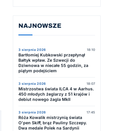
NAJNOWSZE
3 sierpnia 2026
18:10
Bartłomiej Kubkowski przepłynął
Bałtyk wpław. Ze Szwecji do
Dziwnowa w niecałe 55 godzin, za
piątym podejściem
3 sierpnia 2026
18:07
Mistrzostwa świata ILCA 4 w Aarhus.
450 młodych żeglarzy z 51 krajów i
debiut nowego żagla MkII
3 sierpnia 2026
17:45
Róża Kowalik mistrzynią świata
O'pen Skiff, brąz Pauliny Szczepy.
Dwa medale Polek na Sardynii