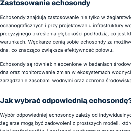
Zastosowanie echosondy
Echosondy znajdują zastosowanie nie tylko w żeglarstwi
oceanograficznych i przy projektowaniu infrastruktury w
precyzyjnego określenia głębokości pod łodzią, co jest
warunkach. Wędkarze cenią sobie echosondy za możliwoś
dna, co znacząco zwiększa efektywność połowu.
Echosondy są również nieocenione w badaniach środo
dna oraz monitorowanie zmian w ekosystemach wodnych.
zarządzanie zasobami wodnymi oraz ochrona środowisk
Jak wybrać odpowiednią echosondę
Wybór odpowiedniej echosondy zależy od indywidualnych 
żeglarze mogą być zadowoleni z prostszych modeli, któ