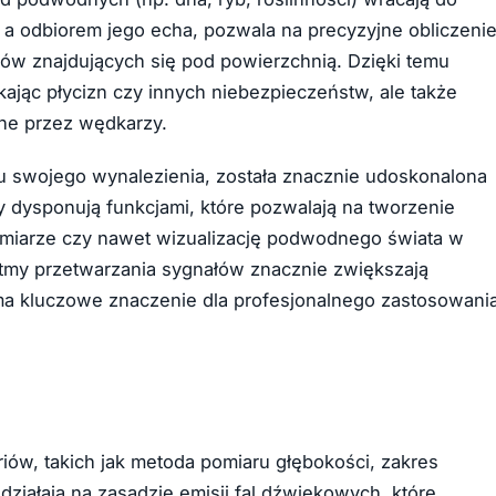
 a odbiorem jego echa, pozwala na precyzyjne obliczeni
któw znajdujących się pod powierzchnią. Dzięki temu
ając płycizn czy innych niebezpieczeństw, ale także
ne przez wędkarzy.
u swojego wynalezienia, została znacznie udoskonalona
dysponują funkcjami, które pozwalają na tworzenie
miarze czy nawet wizualizację podwodnego świata w
my przetwarzania sygnałów znacznie zwiększają
a kluczowe znaczenie dla profesjonalnego zastosowani
iów, takich jak metoda pomiaru głębokości, zakres
ziałają na zasadzie emisji fal dźwiękowych, które