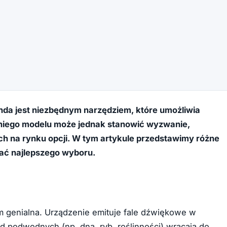
da jest niezbędnym narzędziem, które umożliwia
niego modelu może jednak stanowić wyzwanie,
h na rynku opcji. W tym artykule przedstawimy różne
ać najlepszego wyboru.
em genialna. Urządzenie emituje fale dźwiękowe w
d podwodnych (np. dna, ryb, roślinności) wracają do