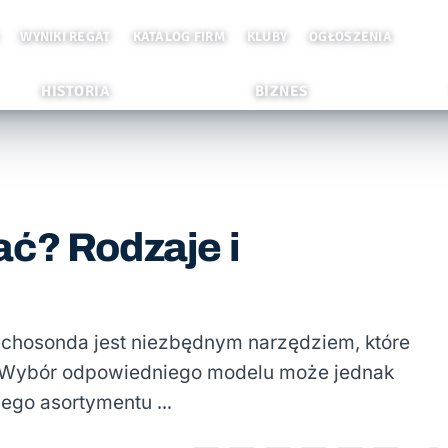
WYNIKI REGAT
KATALOG FIRM
KLUBY
OGŁOSZENIA
HISTORIA
BIZNES
ć? Rodzaje i
echosonda jest niezbędnym narzędziem, które
. Wybór odpowiedniego modelu może jednak
iego asortymentu …