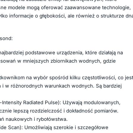
zesne modele mogą oferować zaawansowane technologie,
lko informacje o głębokości, ale również o strukturze dn
osond:
 najbardziej podstawowe urządzenia, które działają na
stosowań w mniejszych zbiornikach wodnych, gdzie
tkownikom na wybór spośród kilku częstotliwości, co jes
h i w różnorodnych warunkach wodnych. Są bardziej
Intensity Radiated Pulse): Używają modulowanych,
znie lepszą rozdzielczość i dokładność pomiarów.
ań naukowych i rybołówstwa.
ide Scan): Umożliwiają szerokie i szczegółowe