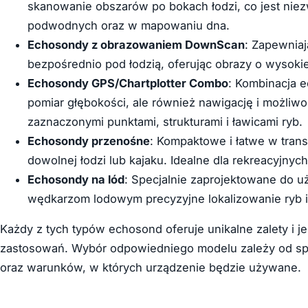
skanowanie obszarów po bokach łodzi, co jest nie
podwodnych oraz w mapowaniu dna.
Echosondy z obrazowaniem DownScan
: Zapewnia
bezpośrednio pod łodzią, oferując obrazy o wysokiej 
Echosondy GPS/Chartplotter Combo
: Kombinacja e
pomiar głębokości, ale również nawigację i możli
zaznaczonymi punktami, strukturami i ławicami ryb.
Echosondy przenośne
: Kompaktowe i łatwe w tran
dowolnej łodzi lub kajaku. Idealne dla rekreacyjny
Echosondy na lód
: Specjalnie zaprojektowane do 
wędkarzom lodowym precyzyjne lokalizowanie ryb i 
Każdy z tych typów echosond oferuje unikalne zalety i 
zastosowań. Wybór odpowiedniego modelu zależy od spe
oraz warunków, w których urządzenie będzie używane.