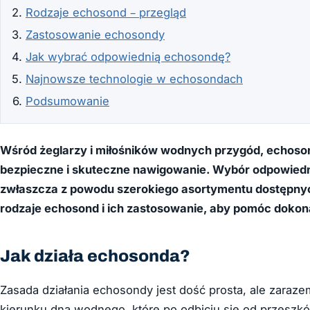
Rodzaje echosond – przegląd
Zastosowanie echosondy
Jak wybrać odpowiednią echosondę?
Najnowsze technologie w echosondach
Podsumowanie
Wśród żeglarzy i miłośników wodnych przygód, echoson
bezpieczne i skuteczne nawigowanie. Wybór odpowied
zwłaszcza z powodu szerokiego asortymentu dostępnyc
rodzaje echosond i ich zastosowanie, aby pomóc dokon
Jak działa echosonda?
Zasada działania echosondy jest dość prosta, ale zaraz
kierunku dna wodnego, które po odbiciu się od przeszkó