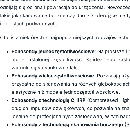
odbijają się od dna i powracają do urządzenia. Nowoc
takie jak skanowanie boczne czy dno 3D, oferujące nie ty
i obiektach podwodnych.
Oto lista niektórych z najpopularniejszych rodzajów ech
Echosondy jednoczęstotliwościowe
: Najprostsze i
jednej, ustalonej częstotliwości. Są idealne do za
warunki są stosunkowo stałe.
Echosondy wieloczęstotliwościowe
: Pozwalają uży
przydatne do skanowania na różnych głębokościac
elastyczne niż modele jednoczęstotliwościowe.
Echosondy z technologią CHIRP
(Compressed High-
długich impulsów dźwiękowych, co pozwala na znac
Idealne do profesjonalnych zastosowań, w tym bad
Echosondy z technologią skanowania bocznego
(S