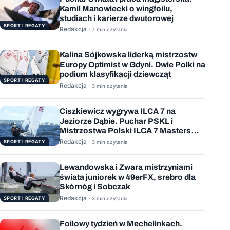
Kamil Manowiecki o wingfoilu,
studiach i karierze dwutorowej
SPORT I REGATY
Redakcja ·
7 min czytania
Kalina Sójkowska liderką mistrzostw
Europy Optimist w Gdyni. Dwie Polki na
podium klasyfikacji dziewcząt
SPORT I REGATY
Redakcja ·
3 min czytania
Ciszkiewicz wygrywa ILCA 7 na
Jeziorze Dąbie. Puchar PSKL i
Mistrzostwa Polski ILCA 7 Masters
rozstrzygnięte
Redakcja ·
SPORT I REGATY
3 min czytania
Lewandowska i Zwara mistrzyniami
świata juniorek w 49erFX, srebro dla
Skórnóg i Sobczak
Redakcja ·
SPORT I REGATY
3 min czytania
Foilowy tydzień w Mechelinkach.