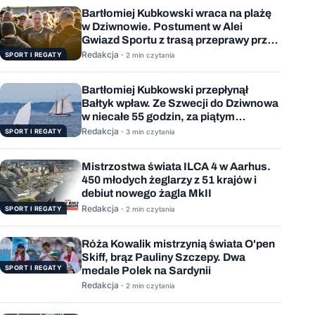
Bartłomiej Kubkowski wraca na plażę
w Dziwnowie. Postument w Alei
Gwiazd Sportu z trasą przeprawy przez
Bałtyk
Redakcja ·
SPORT I REGATY
2 min czytania
Bartłomiej Kubkowski przepłynął
Bałtyk wpław. Ze Szwecji do Dziwnowa
w niecałe 55 godzin, za piątym
podejściem
Redakcja ·
SPORT I REGATY
3 min czytania
Mistrzostwa świata ILCA 4 w Aarhus.
450 młodych żeglarzy z 51 krajów i
debiut nowego żagla MkII
Redakcja ·
SPORT I REGATY
2 min czytania
Róża Kowalik mistrzynią świata O'pen
Skiff, brąz Pauliny Szczepy. Dwa
SPORT I REGATY
medale Polek na Sardynii
Redakcja ·
2 min czytania