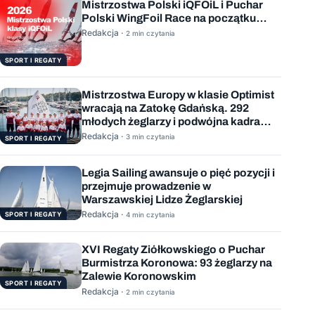
Mistrzostwa Polski iQFOiL i Puchar
Polski WingFoil Race na początku
sierpnia
Redakcja ·
2 min czytania
SPORT I REGATY
Mistrzostwa Europy w klasie Optimist
wracają na Zatokę Gdańską. 292
młodych żeglarzy i podwójna kadra
Polski
Redakcja ·
3 min czytania
SPORT I REGATY
Legia Sailing awansuje o pięć pozycji i
przejmuje prowadzenie w
Warszawskiej Lidze Żeglarskiej
Redakcja ·
SPORT I REGATY
4 min czytania
XVI Regaty Ziółkowskiego o Puchar
Burmistrza Koronowa: 93 żeglarzy na
Zalewie Koronowskim
SPORT I REGATY
Redakcja ·
2 min czytania