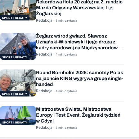
Rekordowa flota 20 załóg na 2. rundzie
Mazda Odyssey Warszawskiej Ligi
Żeglarskiej
SPORT I REGATY
Redakcja ·
3 min czytania
Żeglarz wśród gwiazd. Sławosz
Uznański-Wiśniewski i jego droga z
kadry narodowej na Międzynarodową
Stację Kosmiczną
Redakcja ·
4 min czytania
SPORT I REGATY
Round Bornholm 2026: samotny Polak
na jachcie KING wygrywa grupę single-
handed
Redakcja ·
4 min czytania
SPORT I REGATY
Mistrzostwa Świata, Mistrzostwa
Europy i Test Event. Żeglarski tydzień
w Gdyni
SPORT I REGATY
Redakcja ·
3 min czytania