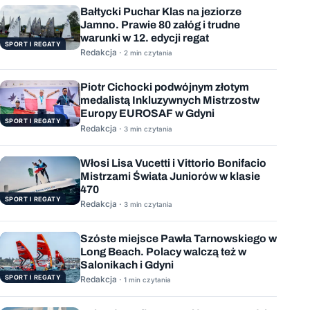
Bałtycki Puchar Klas na jeziorze
Jamno. Prawie 80 załóg i trudne
warunki w 12. edycji regat
SPORT I REGATY
Redakcja ·
2 min czytania
Piotr Cichocki podwójnym złotym
medalistą Inkluzywnych Mistrzostw
Europy EUROSAF w Gdyni
SPORT I REGATY
Redakcja ·
3 min czytania
Włosi Lisa Vucetti i Vittorio Bonifacio
Mistrzami Świata Juniorów w klasie
470
SPORT I REGATY
Redakcja ·
3 min czytania
Szóste miejsce Pawła Tarnowskiego w
Long Beach. Polacy walczą też w
Salonikach i Gdyni
SPORT I REGATY
Redakcja ·
1 min czytania