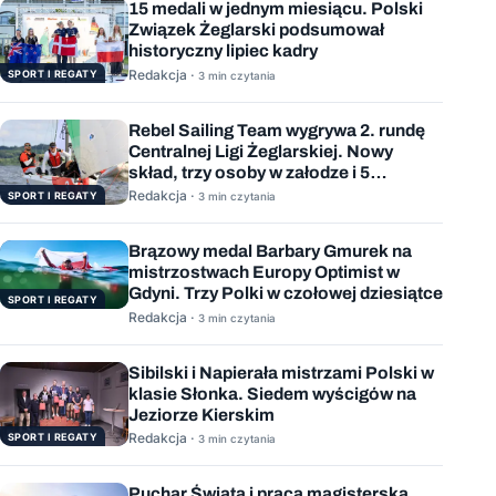
15 medali w jednym miesiącu. Polski
Związek Żeglarski podsumował
historyczny lipiec kadry
Redakcja ·
SPORT I REGATY
3 min czytania
Rebel Sailing Team wygrywa 2. rundę
Centralnej Ligi Żeglarskiej. Nowy
skład, trzy osoby w załodze i 5
wygranych wyścigów
Redakcja ·
SPORT I REGATY
3 min czytania
Brązowy medal Barbary Gmurek na
mistrzostwach Europy Optimist w
Gdyni. Trzy Polki w czołowej dziesiątce
SPORT I REGATY
Redakcja ·
3 min czytania
Sibilski i Napierała mistrzami Polski w
klasie Słonka. Siedem wyścigów na
Jeziorze Kierskim
Redakcja ·
SPORT I REGATY
3 min czytania
Puchar Świata i praca magisterska.