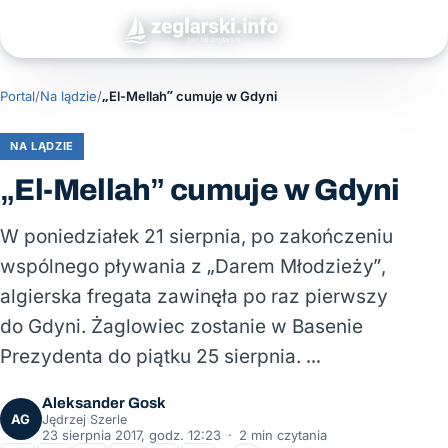
Portal
/
Na lądzie
/
„El-Mellah” cumuje w Gdyni
NA LĄDZIE
„El-Mellah” cumuje w Gdyni
W poniedziałek 21 sierpnia, po zakończeniu
wspólnego pływania z „Darem Młodzieży”,
algierska fregata zawinęła po raz pierwszy
do Gdyni. Żaglowiec zostanie w Basenie
Prezydenta do piątku 25 sierpnia. …
Aleksander Gosk
AG
Jędrzej Szerle
23 sierpnia 2017, godz. 12:23
·
2 min czytania