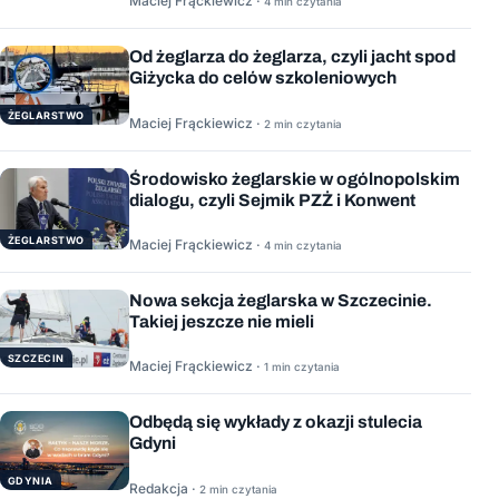
Maciej Frąckiewicz ·
4 min czytania
Od żeglarza do żeglarza, czyli jacht spod
Giżycka do celów szkoleniowych
ŻEGLARSTWO
Maciej Frąckiewicz ·
2 min czytania
Środowisko żeglarskie w ogólnopolskim
dialogu, czyli Sejmik PZŻ i Konwent
ŻEGLARSTWO
Maciej Frąckiewicz ·
4 min czytania
Nowa sekcja żeglarska w Szczecinie.
Takiej jeszcze nie mieli
SZCZECIN
Maciej Frąckiewicz ·
1 min czytania
Odbędą się wykłady z okazji stulecia
Gdyni
GDYNIA
Redakcja ·
2 min czytania