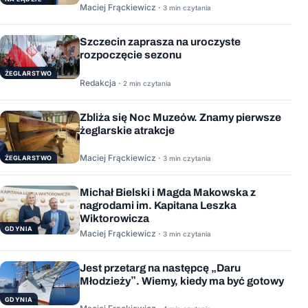
Maciej Frąckiewicz ·
3 min czytania
Szczecin zaprasza na uroczyste
rozpoczęcie sezonu
ŻEGLARSTWO
Redakcja ·
2 min czytania
Zbliża się Noc Muzeów. Znamy pierwsze
żeglarskie atrakcje
Maciej Frąckiewicz ·
ŻEGLARSTWO
3 min czytania
Michał Bielski i Magda Makowska z
nagrodami im. Kapitana Leszka
Wiktorowicza
GDYNIA
Maciej Frąckiewicz ·
3 min czytania
Jest przetarg na następcę „Daru
Młodzieży”. Wiemy, kiedy ma być gotowy
GDYNIA