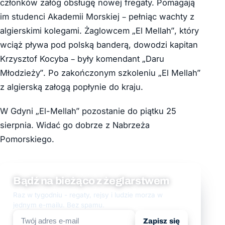
członków załóg obsługę nowej fregaty. Pomagają
im studenci Akademii Morskiej – pełniąc wachty z
algierskimi kolegami. Żaglowcem „El Mellah”, który
wciąż pływa pod polską banderą, dowodzi kapitan
Krzysztof Kocyba – były komendant „Daru
Młodzieży”. Po zakończonym szkoleniu „El Mellah”
z algierską załogą popłynie do kraju.
W Gdyni „El-Mellah” pozostanie do piątku 25
sierpnia. Widać go dobrze z Nabrzeża
Pomorskiego.
Bądź na bieżąco z żeglarstwem
Raz w tygodniu - regaty, rejsy i ludzie morza w
jednym e-mailu. Bez spamu.
Zapisz się