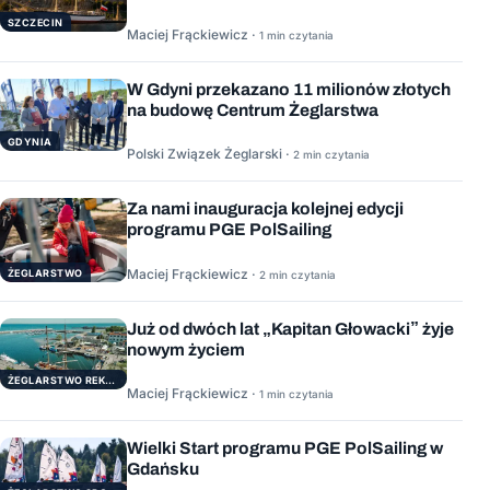
SZCZECIN
Maciej Frąckiewicz ·
1 min czytania
W Gdyni przekazano 11 milionów złotych
na budowę Centrum Żeglarstwa
GDYNIA
Polski Związek Żeglarski ·
2 min czytania
Za nami inauguracja kolejnej edycji
programu PGE PolSailing
Maciej Frąckiewicz ·
ŻEGLARSTWO
2 min czytania
Już od dwóch lat „Kapitan Głowacki” żyje
nowym życiem
ŻEGLARSTWO REKERACYJNE
Maciej Frąckiewicz ·
1 min czytania
Wielki Start programu PGE PolSailing w
Gdańsku