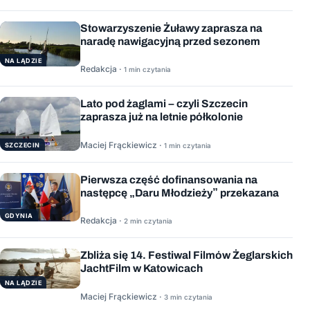
Stowarzyszenie Żuławy zaprasza na
naradę nawigacyjną przed sezonem
NA LĄDZIE
Redakcja ·
1 min czytania
Lato pod żaglami – czyli Szczecin
zaprasza już na letnie półkolonie
Maciej Frąckiewicz ·
1 min czytania
SZCZECIN
Pierwsza część dofinansowania na
następcę „Daru Młodzieży” przekazana
GDYNIA
Redakcja ·
2 min czytania
Zbliża się 14. Festiwal Filmów Żeglarskich
JachtFilm w Katowicach
NA LĄDZIE
Maciej Frąckiewicz ·
3 min czytania