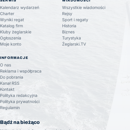
SERWIS
WIADOMOŚCI
Kalendarz wydarzeń
Wszystkie wiadomości
Charter
Rejsy
Wyniki regat
Sport i regaty
Katalog firm
Historia
Kluby żeglarskie
Biznes
Ogłoszenia
Turystyka
Moje konto
Żeglarski.TV
INFORMACJE
O nas
Reklama i współpraca
Do pobrania
Kanał RSS
Kontakt
Polityka redakcyjna
Polityka prywatności
Regulamin
Bądź na bieżąco