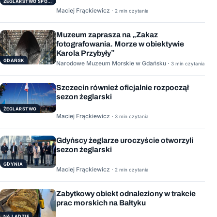
ŻEGLARSTWO SPORTOWE
Maciej Frąckiewicz ·
2 min czytania
Muzeum zaprasza na „Zakaz
fotografowania. Morze w obiektywie
Karola Przybyły”
GDAŃSK
Narodowe Muzeum Morskie w Gdańsku ·
3 min czytania
Szczecin również oficjalnie rozpoczął
sezon żeglarski
ŻEGLARSTWO
Maciej Frąckiewicz ·
3 min czytania
Gdyńscy żeglarze uroczyście otworzyli
sezon żeglarski
GDYNIA
Maciej Frąckiewicz ·
2 min czytania
Zabytkowy obiekt odnaleziony w trakcie
prac morskich na Bałtyku
NA LĄDZIE