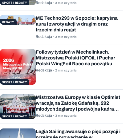
Redakcja ·
SPORT I REGATY
3 min czytania
ME Techno293 w Sopocie: kapryśna
REGATY
aura i zwroty akcji w drugim oraz
trzecim dniu regat
Redakcja ·
3 min czytania
Foilowy tydzień w Mechelinkach.
Mistrzostwa Polski iQFOiL i Puchar
Polski WingFoil Race na początku
sierpnia
Redakcja ·
2 min czytania
SPORT I REGATY
Mistrzostwa Europy w klasie Optimist
wracają na Zatokę Gdańską. 292
młodych żeglarzy i podwójna kadra
Polski
Redakcja ·
3 min czytania
SPORT I REGATY
Legia Sailing awansuje o pięć pozycji i
przejmuje prowadzenie w