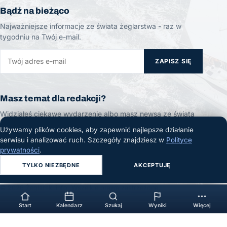
Bądź na bieżąco
Najważniejsze informacje ze świata żeglarstwa - raz w
tygodniu na Twój e-mail.
ZAPISZ SIĘ
Masz temat dla redakcji?
Widziałeś ciekawe wydarzenie albo masz newsa ze świata
żeglarstwa? Daj nam znać!
Używamy plików cookies, aby zapewnić najlepsze działanie
serwisu i analizować ruch. Szczegóły znajdziesz w
Polityce
ZGŁOŚ TEMAT
prywatności
.
TYLKO NIEZBĘDNE
AKCEPTUJĘ
© 2026 Żeglarski.info. Wszelkie prawa zastrzeżone.
Start
Kalendarz
Szukaj
Wyniki
Więcej