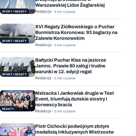
Warszawskiej Lidze Żeglarskiej
Redakcja ·
SPORT I REGATY
4 min czytania
XVI Regaty Ziółkowskiego o Puchar
Burmistrza Koronowa: 93 żeglarzy na
Zalewie Koronowskim
SPORT I REGATY
Redakcja ·
2 min czytania
Bałtycki Puchar Klas na jeziorze
Jamno. Prawie 80 załóg i trudne
warunki w 12. edycji regat
SPORT I REGATY
Redakcja ·
2 min czytania
Melzacka i Jankowiak drugie w Test
Event, triumfują duńskie siostry i
norwescy bracia
REGATY
Redakcja ·
3 min czytania
Piotr Cichocki podwójnym złotym
medalistą Inkluzywnych Mistrzostw