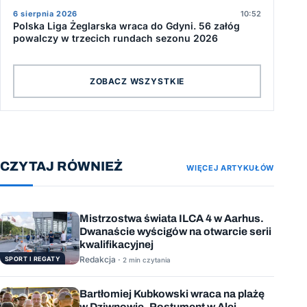
6 sierpnia 2026
10:52
Polska Liga Żeglarska wraca do Gdyni. 56 załóg
powalczy w trzecich rundach sezonu 2026
ZOBACZ WSZYSTKIE
CZYTAJ RÓWNIEŻ
WIĘCEJ ARTYKUŁÓW
Mistrzostwa świata ILCA 4 w Aarhus.
Dwanaście wyścigów na otwarcie serii
kwalifikacyjnej
Redakcja ·
SPORT I REGATY
2 min czytania
Bartłomiej Kubkowski wraca na plażę
w Dziwnowie. Postument w Alei