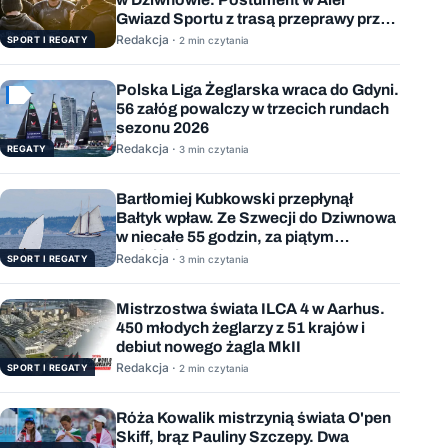
Gwiazd Sportu z trasą przeprawy przez
Bałtyk
Redakcja ·
SPORT I REGATY
2 min czytania
Polska Liga Żeglarska wraca do Gdyni.
56 załóg powalczy w trzecich rundach
sezonu 2026
Redakcja ·
REGATY
3 min czytania
Bartłomiej Kubkowski przepłynął
Bałtyk wpław. Ze Szwecji do Dziwnowa
w niecałe 55 godzin, za piątym
podejściem
Redakcja ·
SPORT I REGATY
3 min czytania
Mistrzostwa świata ILCA 4 w Aarhus.
450 młodych żeglarzy z 51 krajów i
debiut nowego żagla MkII
Redakcja ·
SPORT I REGATY
2 min czytania
Róża Kowalik mistrzynią świata O'pen
Skiff, brąz Pauliny Szczepy. Dwa