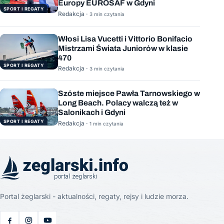
Europy EUROSAF w Gdyni
SPORT I REGATY
Redakcja ·
3 min czytania
Włosi Lisa Vucetti i Vittorio Bonifacio
Mistrzami Świata Juniorów w klasie
470
SPORT I REGATY
Redakcja ·
3 min czytania
Szóste miejsce Pawła Tarnowskiego w
Long Beach. Polacy walczą też w
Salonikach i Gdyni
SPORT I REGATY
Redakcja ·
1 min czytania
Portal żeglarski - aktualności, regaty, rejsy i ludzie morza.