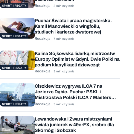
Redakcja ·
SPORT I REGATY
3 min czytania
Puchar Świata i praca magisterska.
Kamil Manowiecki o wingfoilu,
studiach i karierze dwutorowej
SPORT I REGATY
Redakcja ·
7 min czytania
Kalina Sójkowska liderką mistrzostw
Europy Optimist w Gdyni. Dwie Polki na
podium klasyfikacji dziewcząt
SPORT I REGATY
Redakcja ·
3 min czytania
Ciszkiewicz wygrywa ILCA 7 na
Jeziorze Dąbie. Puchar PSKL i
Mistrzostwa Polski ILCA 7 Masters
rozstrzygnięte
Redakcja ·
SPORT I REGATY
3 min czytania
Lewandowska i Zwara mistrzyniami
świata juniorek w 49erFX, srebro dla
Skórnóg i Sobczak