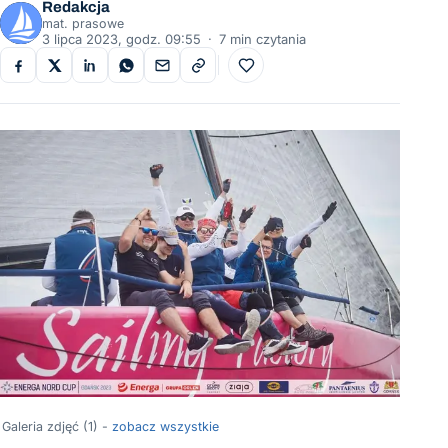
Redakcja
mat. prasowe
3 lipca 2023, godz. 09:55
·
7 min czytania
Do ulubionych
Galeria zdjęć (1) -
zobacz wszystkie