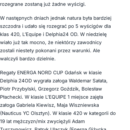
rozegrane zostaną już żadne wyścigi.
W następnych dniach jednak natura była bardziej
szczodra i udało się rozegrać po 5 wyścigów dla
klas 420, L’Equipe i Delphia24 OD. W niedzielę
wiało już tak mocno, że niektórzy zawodnicy
zostali niestety pokonani przez warunki. Ale
walczyli bardzo dzielnie.
Regaty ENERGA NORD CUP Gdańsk w klasie
Delphia 24OD wygrała załoga Waldemar Sałata,
Piotr Przybylski, Grzegorz Goździk, Bolesław
Płachecki. W klasie L’EQUIPE 1 miejsce zajęła
załoga Gabriela Kiewisz, Maja Wiszniewska
(Nauticus YC Olsztyn). W klasie 420 w kategorii do
19 lat mężczyzn/mix zwyciężyli Adam
Turczynowicz, Patryk Ulaczyk (Energa Giżycka