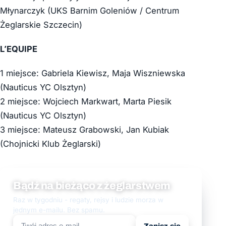
Młynarczyk (UKS Barnim Goleniów / Centrum
Żeglarskie Szczecin)
L’EQUIPE
1 miejsce: Gabriela Kiewisz, Maja Wiszniewska
(Nauticus YC Olsztyn)
2 miejsce: Wojciech Markwart, Marta Piesik
(Nauticus YC Olsztyn)
3 miejsce: Mateusz Grabowski, Jan Kubiak
(Chojnicki Klub Żeglarski)
Bądź na bieżąco z żeglarstwem
Raz w tygodniu - regaty, rejsy i ludzie morza w
jednym e-mailu. Bez spamu.