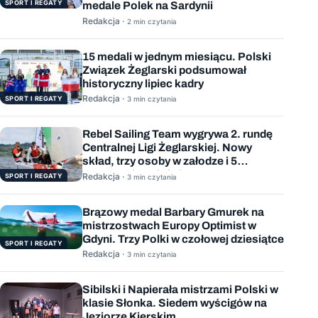
SPORT I REGATY
medale Polek na Sardynii
Redakcja ·
2 min czytania
15 medali w jednym miesiącu. Polski
Związek Żeglarski podsumował
historyczny lipiec kadry
Redakcja ·
SPORT I REGATY
3 min czytania
Rebel Sailing Team wygrywa 2. rundę
Centralnej Ligi Żeglarskiej. Nowy
skład, trzy osoby w załodze i 5
wygranych wyścigów
Redakcja ·
SPORT I REGATY
3 min czytania
Brązowy medal Barbary Gmurek na
mistrzostwach Europy Optimist w
Gdyni. Trzy Polki w czołowej dziesiątce
SPORT I REGATY
Redakcja ·
3 min czytania
Sibilski i Napierała mistrzami Polski w
klasie Słonka. Siedem wyścigów na
Jeziorze Kierskim