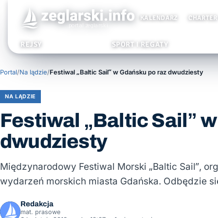
KALENDARZ
CHARTER
REJSY
SPORT I REGATY
Portal
/
Na lądzie
/
Festiwal „Baltic Sail” w Gdańsku po raz dwudziesty
NA LĄDZIE
Festiwal „Baltic Sail” 
dwudziesty
Międzynarodowy Festiwal Morski „Baltic Sail”, or
wydarzeń morskich miasta Gdańska. Odbędzie się
Redakcja
mat. prasowe