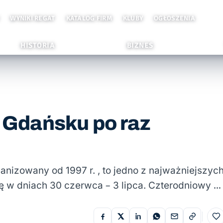
WYNIKI REGAT
KATALOG FIRM
KLUBY
OGŁOSZENIA
HISTORIA
BIZNES
w Gdańsku po raz
ganizowany od 1997 r. , to jedno z najważniejszyc
 w dniach 30 czerwca – 3 lipca. Czterodniowy …
Do