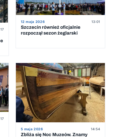
12 maja 2026
13:01
Szczecin również oficjalnie
:17
rozpoczął sezon żeglarski
ie
:17
5 maja 2026
14:54
Zbliża się Noc Muzeów. Znamy