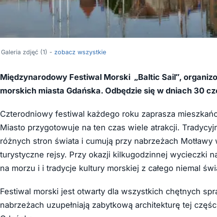
Galeria zdjęć (1) -
zobacz wszystkie
Międzynarodowy Festiwal Morski „Baltic Sail”, organiz
morskich miasta Gdańska. Odbędzie się w dniach 30 cze
Czterodniowy festiwal każdego roku zaprasza mieszkań
Miasto przygotowuje na ten czas wiele atrakcji. Tradycy
różnych stron świata i cumują przy nabrzeżach Motławy
turystyczne rejsy. Przy okazji kilkugodzinnej wycieczk
na morzu i i tradycje kultury morskiej z całego niemal świ
Festiwal morski jest otwarty dla wszystkich chętnych s
nabrzeżach uzupełniają zabytkową architekturę tej częśc