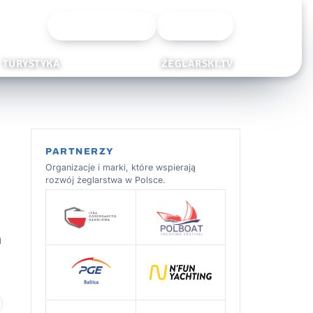
Wyszukiwarka
Zaloguj
TURYSTYKA
ŻEGLARSKI.TV
PARTNERZY
Organizacje i marki, które wspierają
rozwój żeglarstwa w Polsce.
h
 ulubionych