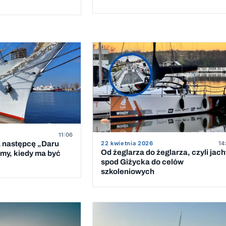
11:06
a następcę „Daru
22 kwietnia 2026
14
Od żeglarza do żeglarza, czyli jach
my, kiedy ma być
spod Giżycka do celów
szkoleniowych