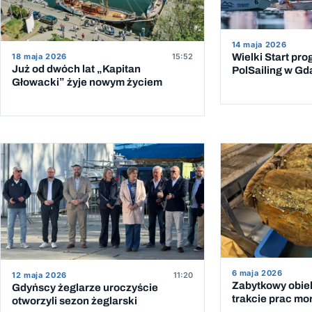
14 maja 2026
18 maja 2026
15:52
Wielki Start pr
Już od dwóch lat „Kapitan
PolSailing w G
Głowacki” żyje nowym życiem
6 maja 2026
12 maja 2026
11:20
Zabytkowy obiek
Gdyńscy żeglarze uroczyście
trakcie prac mo
otworzyli sezon żeglarski