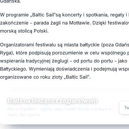
Gdańska.
W programie „Baltic Sail”są koncerty i spotkania, regaty
zakończenie – parada żagli na Motławie. Dzięki festiwalo
morską stolicą Polski.
Organizatorami festiwalu są miasta bałtyckie (poza Gdańs
Ryga), które podpisują porozumienie w celu wspólnego p
wspierania tradycyjnej żeglugi – od portu do portu – jak
Bałtyckiego. Wymieniają doświadczenia i podejmują wsp
organizowane co roku zloty „Baltic Sail”.
Bądź na bieżąco z żeglarstwem
Raz w tygodniu - regaty, rejsy i ludzie morza w jednym e-
mailu. Bez spamu.