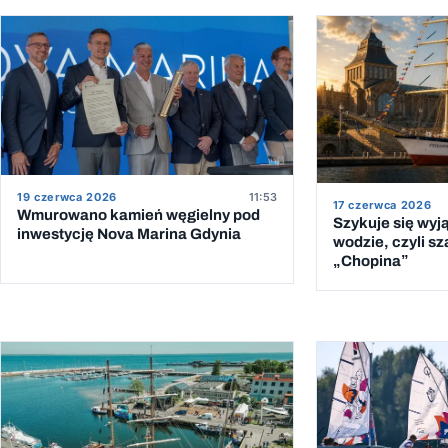
19 czerwca 2026
11:53
17 czerwca 2026
Wmurowano kamień węgielny pod
Szykuje się wyj
inwestycję Nova Marina Gdynia
wodzie, czyli sz
„Chopina”