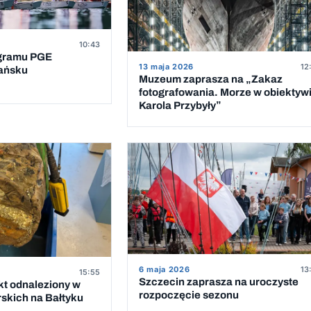
10:43
ogramu PGE
13 maja 2026
12
dańsku
Muzeum zaprasza na „Zakaz
fotografowania. Morze w obiektyw
Karola Przybyły”
6 maja 2026
13
15:55
Szczecin zaprasza na uroczyste
t odnaleziony w
rozpoczęcie sezonu
rskich na Bałtyku