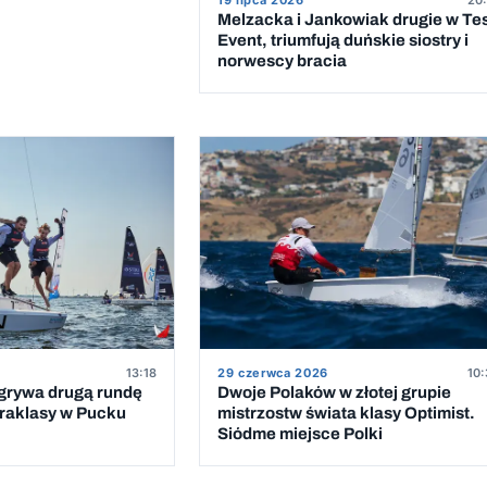
Melzacka i Jankowiak drugie w Te
Event, triumfują duńskie siostry i
norwescy bracia
13:18
29 czerwca 2026
10:
rywa drugą rundę
Dwoje Polaków w złotej grupie
traklasy w Pucku
mistrzostw świata klasy Optimist.
Siódme miejsce Polki