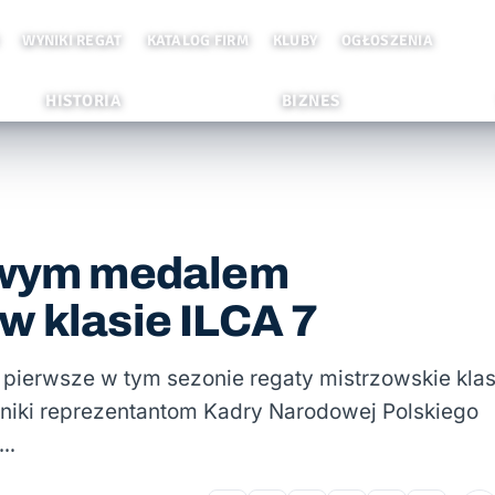
WYNIKI REGAT
KATALOG FIRM
KLUBY
OGŁOSZENIA
HISTORIA
BIZNES
zowym medalem
w klasie ILCA 7
 pierwsze w tym sezonie regaty mistrzowskie kla
yniki reprezentantom Kadry Narodowej Polskiego
 …