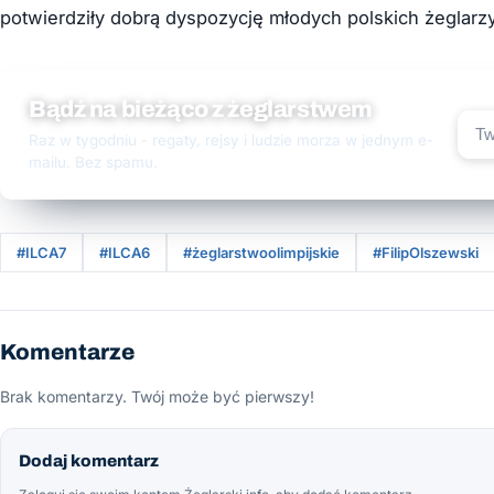
potwierdziły dobrą dyspozycję młodych polskich żeglarz
Bądź na bieżąco z żeglarstwem
Raz w tygodniu - regaty, rejsy i ludzie morza w jednym e-
mailu. Bez spamu.
#ILCA7
#ILCA6
#żeglarstwoolimpijskie
#FilipOlszewski
Komentarze
Brak komentarzy. Twój może być pierwszy!
Dodaj komentarz