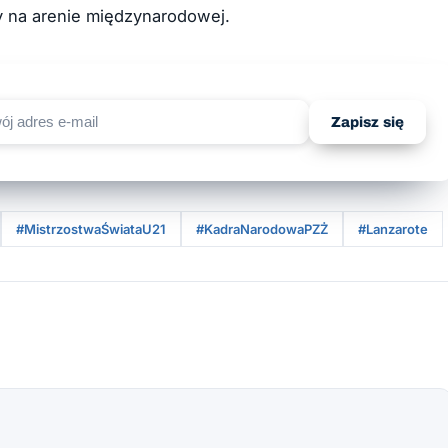
y na arenie międzynarodowej.
Zapisz się
#MistrzostwaŚwiataU21
#KadraNarodowaPZŻ
#Lanzarote