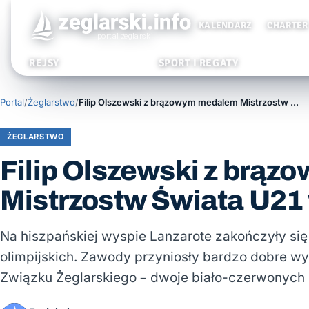
KALENDARZ
CHARTER
REJSY
SPORT I REGATY
Portal
/
Żeglarstwo
/
Filip Olszewski z brązowym medalem Mistrzostw Świata U21 w klasie ILCA 7
ŻEGLARSTWO
Filip Olszewski z brą
Mistrzostw Świata U21 
Na hiszpańskiej wyspie Lanzarote zakończyły się
olimpijskich. Zawody przyniosły bardzo dobre w
Związku Żeglarskiego – dwoje biało-czerwonych