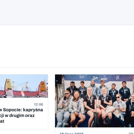
12:06
 Sopocie: kapryśna
cji w drugim oraz
at
19 lipca 2026
20: