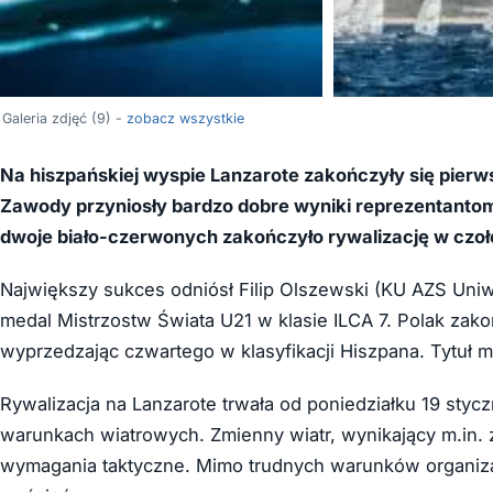
Galeria zdjęć (9) -
zobacz wszystkie
Na hiszpańskiej wyspie Lanzarote zakończyły się pierws
Zawody przyniosły bardzo dobre wyniki reprezentanto
dwoje biało-czerwonych zakończyło rywalizację w czoło
Największy sukces odniósł Filip Olszewski (KU AZS Uni
medal Mistrzostw Świata U21 w klasie ILCA 7. Polak zako
wyprzedzając czwartego w klasyfikacji Hiszpana. Tytuł m
Rywalizacja na Lanzarote trwała od poniedziałku 19 styc
warunkach wiatrowych. Zmienny wiatr, wynikający m.in. 
wymagania taktyczne. Mimo trudnych warunków organiza