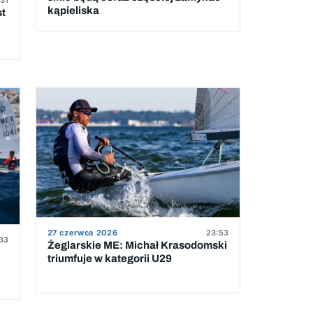
kąpieliska
st
27 czerwca 2026
23:53
33
Żeglarskie ME: Michał Krasodomski
triumfuje w kategorii U29