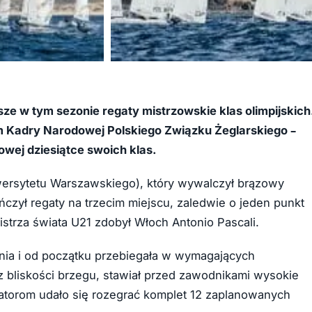
+5
ze w tym sezonie regaty mistrzowskie klas olimpijskich
m Kadry Narodowej Polskiego Związku Żeglarskiego –
wej dziesiątce swoich klas.
wersytetu Warszawskiego), który wywalczył brązowy
ńczył regaty na trzecim miejscu, zaledwie o jeden punkt
istrza świata U21 zdobył Włoch Antonio Pascali.
znia i od początku przebiegała w wymagających
z bliskości brzegu, stawiał przed zawodnikami wysokie
torom udało się rozegrać komplet 12 zaplanowanych