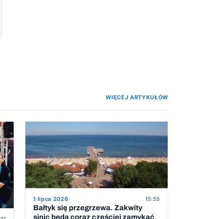
WIĘCEJ ARTYKUŁÓW
1 lipca 2026
15:55
Bałtyk się przegrzewa. Zakwity
sinic będą coraz częściej zamykać
31