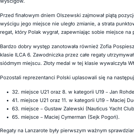
wyścigów.
Przed finałowym dniem Olszewski zajmował piątą pozycję
wyścigu jego miejsce nie uległo zmianie, a strata punkt
regat, który Polak wygrał, zapewniając sobie miejsce na
Bardzo dobry występ zanotowała również Zofia Pospiesz
klasie ILCA 6. Zawodniczka przez całe regaty utrzymywał
siódmym miejscu. Złoty medal w tej klasie wywalczyła Wł
Pozostali reprezentanci Polski uplasowali się na następu
32. miejsce U21 oraz 8. w kategorii U19 – Jan Roh
41. miejsce U21 oraz 11. w kategorii U19 – Maciej D
63. miejsce – Gustaw Zalewski (Nauticus Yacht Club
65. miejsce – Maciej Cymerman (Sejk Pogoń).
Regaty na Lanzarote były pierwszym ważnym sprawdzian