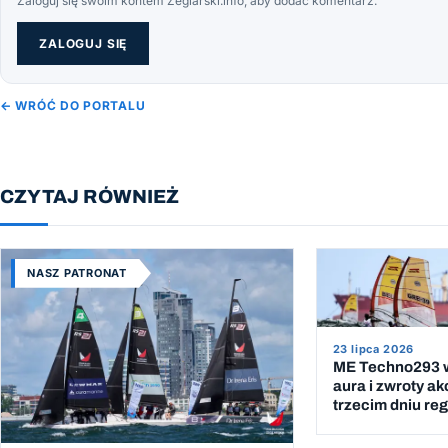
Zaloguj się swoim kontem Żeglarski.info, aby dodać komentarz.
ZALOGUJ SIĘ
← WRÓĆ DO PORTALU
CZYTAJ RÓWNIEŻ
NASZ PATRONAT
23 lipca 2026
ME Techno293 w
aura i zwroty ak
trzecim dniu reg