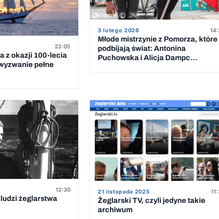
3 lutego 2026
14:
Młode mistrzynie z Pomorza, które
22:05
podbijają świat: Antonina
 z okazji 100-lecia
Puchowska i Alicja Dampc
 wyzwanie pełne
Pomorskimi Żeglarkami Roku 202
12:30
21 listopada 2025
11
ludzi żeglarstwa
Żeglarski TV, czyli jedyne takie
archiwum