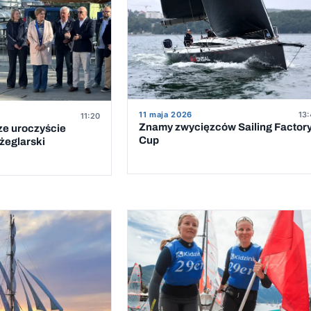
11 maja 2026
13:
11:20
Znamy zwycięzców Sailing Factor
ze uroczyście
Cup
żeglarski