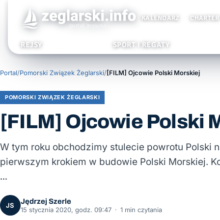
KALENDARZ
CHARTER
REJSY
SPORT I REGATY
Portal
/
Pomorski Związek Żeglarski
/
[FILM] Ojcowie Polski Morskiej
POMORSKI ZWIĄZEK ŻEGLARSKI
[FILM] Ojcowie Polski 
W tym roku obchodzimy stulecie powrotu Polski n
pierwszym krokiem w budowie Polski Morskiej. Kol
…
Jędrzej Szerle
JS
15 stycznia 2020, godz. 09:47
·
1 min czytania