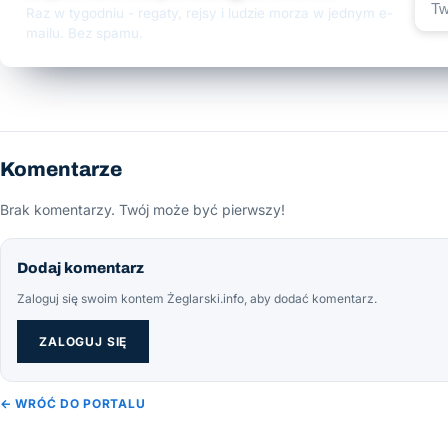
Raz w tygodniu - regaty, rejsy i ludzie morza w jednym e-
mailu. Bez spamu.
Komentarze
Brak komentarzy. Twój może być pierwszy!
Dodaj komentarz
Zaloguj się swoim kontem Żeglarski.info, aby dodać komentarz.
ZALOGUJ SIĘ
← WRÓĆ DO PORTALU