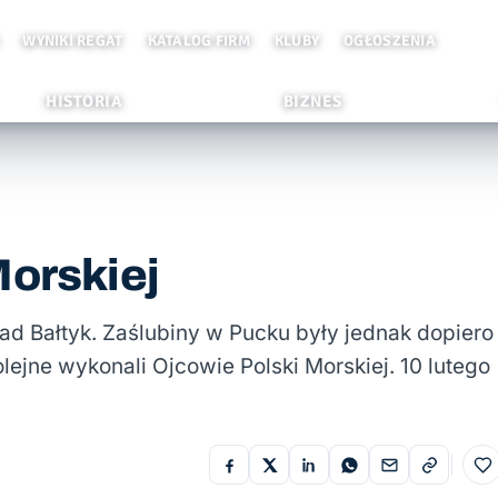
WYNIKI REGAT
KATALOG FIRM
KLUBY
OGŁOSZENIA
HISTORIA
BIZNES
Morskiej
ad Bałtyk. Zaślubiny w Pucku były jednak dopiero
ejne wykonali Ojcowie Polski Morskiej. 10 lutego
Do