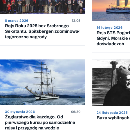
8 marca 2026
13:05
Rejs Roku 2025 bez Srebrnego
14 lutego 2026
Sekstantu. Spitsbergen zdominował
Rejs STS Pogoria
tegoroczne nagrody
Gdyni. Morskie
doświadczeń
30 stycznia 2026
06:30
24 listopada 2025
Żeglarstwo dla każdego. Od
Baza wybitnych 
pierwszego kursu po samodzielne
rejsy i przygodę na wodzie