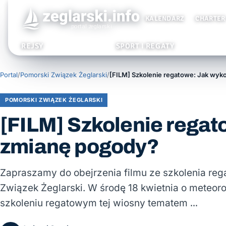
KALENDARZ
CHARTER
REJSY
SPORT I REGATY
Portal
/
Pomorski Związek Żeglarski
/
POMORSKI ZWIĄZEK ŻEGLARSKI
[FILM] Szkolenie regat
zmianę pogody?
Zapraszamy do obejrzenia filmu ze szkolenia r
Związek Żeglarski. W środę 18 kwietnia o meteor
szkoleniu regatowym tej wiosny tematem …