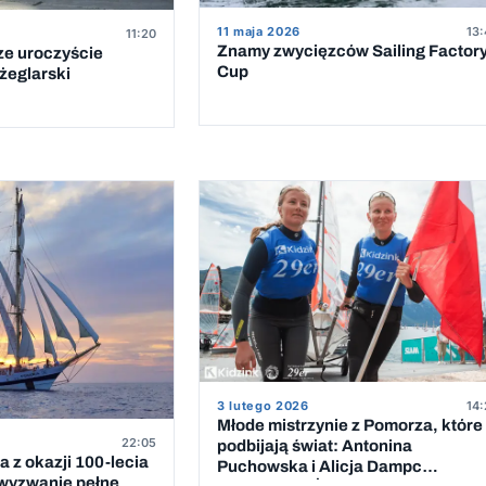
11 maja 2026
13:
11:20
Znamy zwycięzców Sailing Factor
ze uroczyście
Cup
żeglarski
3 lutego 2026
14:
Młode mistrzynie z Pomorza, które
22:05
podbijają świat: Antonina
 z okazji 100-lecia
Puchowska i Alicja Dampc
 wyzwanie pełne