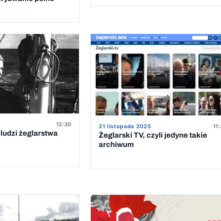
Pomorskimi Żeglarkami Roku 202
12:30
21 listopada 2025
11
ludzi żeglarstwa
Żeglarski TV, czyli jedyne takie
archiwum