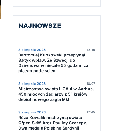
NAJNOWSZE
.
3 sierpnia 2026
18:10
Bartłomiej Kubkowski przepłynął
Bałtyk wpław. Ze Szwecji do
Dziwnowa w niecałe 55 godzin, za
piątym podejściem
3 sierpnia 2026
18:07
Mistrzostwa świata ILCA 4 w Aarhus.
450 młodych żeglarzy z 51 krajów i
debiut nowego żagla MkII
3 sierpnia 2026
17:45
Róża Kowalik mistrzynią świata
O'pen Skiff, brąz Pauliny Szczepy.
Dwa medale Polek na Sardynii