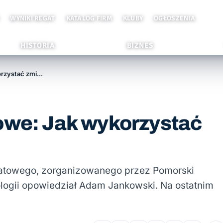
WYNIKI REGAT
KATALOG FIRM
KLUBY
OGŁOSZENIA
HISTORIA
BIZNES
[FILM] Szkolenie regatowe: Jak wykorzystać zmianę pogody?
owe: Jak wykorzystać
egatowego, zorganizowanego przez Pomorski
ologii opowiedział Adam Jankowski. Na ostatnim