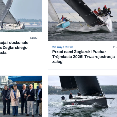
14:02
acja i doskonałe
28 maja 2026
11
s Żeglarskiego
Przed nami Żeglarski Puchar
asta
Trójmiasta 2026! Trwa rejestracja
załóg