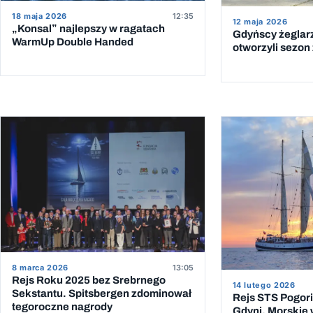
18 maja 2026
12:35
12 maja 2026
„Konsal” najlepszy w ragatach
Gdyńscy żeglar
WarmUp Double Handed
otworzyli sezon 
8 marca 2026
13:05
Rejs Roku 2025 bez Srebrnego
14 lutego 2026
Sekstantu. Spitsbergen zdominował
Rejs STS Pogoria
tegoroczne nagrody
Gdyni. Morskie