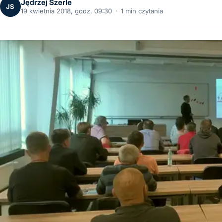
Jędrzej Szerle
JS
19 kwietnia 2018, godz. 09:30
·
1 min czytania