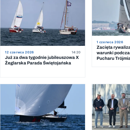
1 czerwca 2026
Zacięta rywaliz
12 czerwca 2026
14:20
warunki podcza
Już za dwa tygodnie jubileuszowa X
Pucharu Trójmi
Żeglarska Parada Świętojańska