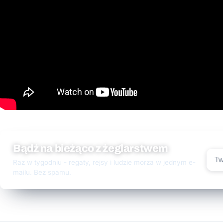
Bądź na bieżąco z żeglarstwem
Raz w tygodniu - regaty, rejsy i ludzie morza w jednym e-
mailu. Bez spamu.