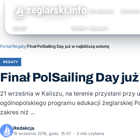
KALENDARZ
CHARTER
REJSY
SPORT I REGATY
Portal
/
Regaty
/
Finał PolSailing Day już w najbliższą sobotę
REGATY
Finał PolSailing Day ju
21 września w Kaliszu, na terenie przystani przy u
ogólnopolskiego programu edukacji żeglarskiej P
zakres niż …
Redakcja
19 września 2019, godz. 15:07
·
3 min czytania