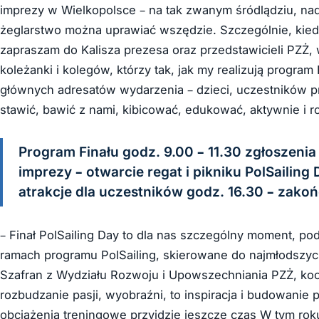
imprezy w Wielkopolsce – na tak zwanym śródlądziu, nad
żeglarstwo można uprawiać wszędzie. Szczególnie, kied
zapraszam do Kalisza prezesa oraz przedstawicieli PZŻ, 
koleżanki i kolegów, którzy tak, jak my realizują program
głównych adresatów wydarzenia – dzieci, uczestników pr
stawić, bawić z nami, kibicować, edukować, aktywnie i 
Program Finału godz. 9.00 – 11.30 zgłoszenia
imprezy – otwarcie regat i pikniku PolSailing
atrakcje dla uczestników godz. 16.30 – zako
– Finał PolSailing Day to dla nas szczególny moment, 
ramach programu PolSailing, skierowane do najmłodszy
Szafran z Wydziału Rozwoju i Upowszechniania PZŻ, koo
rozbudzanie pasji, wyobraźni, to inspiracja i budowani
obciążenia treningowe przyjdzie jeszcze czas W tym ro