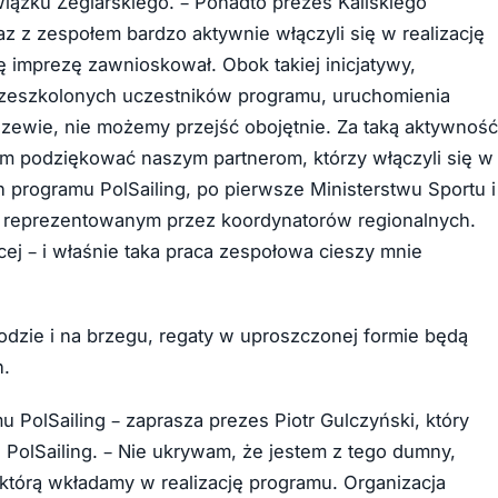
iązku Żeglarskiego. – Ponadto prezes Kaliskiego
z z zespołem bardzo aktywnie włączyli się w realizację
 imprezę zawnioskował. Obok takiej inicjatywy,
rzeszkolonych uczestników programu, uruchomienia
ewie, nie możemy przejść obojętnie. Za taką aktywność
bym podziękować naszym partnerom, którzy włączyli się w
 programu PolSailing, po pierwsze Ministerstwu Sportu i
 reprezentowanym przez koordynatorów regionalnych.
j – i właśnie taka praca zespołowa cieszy mnie
odzie i na brzegu, regaty w uproszczonej formie będą
h.
 PolSailing – zaprasza prezes Piotr Gulczyński, który
PolSailing. – Nie ukrywam, że jestem z tego dumny,
 którą wkładamy w realizację programu. Organizacja