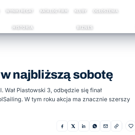
WYNIKI REGAT
KATALOG FIRM
KLUBY
OGŁOSZENIA
HISTORIA
BIZNES
ż w najbliższą sobotę
l. Wał Piastowski 3, odbędzie się finał
olSailing. W tym roku akcja ma znacznie szerszy
Do