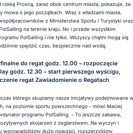
 rzeką Prosną, zaraz obok centrum miasta, pokazuje, że
y mowa o jego początkach. Wraz z władzami miasta,
współpracowników z Ministerstwa Sportu i Turystyki oraz
 PolSailing na terenie kraju. No i przede wszystkim
ogramu PolSailing i nie tylko. Wszyscy chętni mogą się
rodzinnie spędzić czas, bezpiecznie nad wodą.
 finalne do regat godz. 12.00 – rozpoczęcie
 Day godz. 12.30 – start pierwszego wyścigu,
ńczenie regat Zawiadomienie o Regatach
podczas którego skupiamy nasze inicjatywy podejmowane 
ch, na poziomie sportu powszechnego – mówi Maciej
rdynator programu PolSailing. – To jeszcze zabawa,
e pozytywnych skojarzeń z żeglarstwem. Na wyczyn i
ku wprowadziliśmy dużo nowości, rozszerzyliśmy