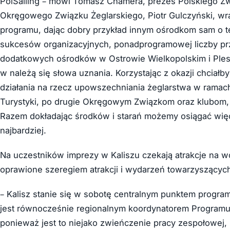
PolSailing – mówi Tomasz Chamera, prezes Polskiego Zw
Okręgowego Związku Żeglarskiego, Piotr Gulczyński, wra
programu, dając dobry przykład innym ośrodkom sam o tę
sukcesów organizacyjnych, ponadprogramowej liczby p
dodatkowych ośrodków w Ostrowie Wielkopolskim i Plesz
w należą się słowa uznania. Korzystając z okazji chciał
działania na rzecz upowszechniania żeglarstwa w ramach
Turystyki, po drugie Okręgowym Związkom oraz klubom,
Razem dokładając środków i starań możemy osiągać więce
najbardziej.
Na uczestników imprezy w Kaliszu czekają atrakcje na w
oprawione szeregiem atrakcji i wydarzeń towarzyszącyc
– Kalisz stanie się w sobotę centralnym punktem programu
jest równocześnie regionalnym koordynatorem Programu 
ponieważ jest to niejako zwieńczenie pracy zespołowej,