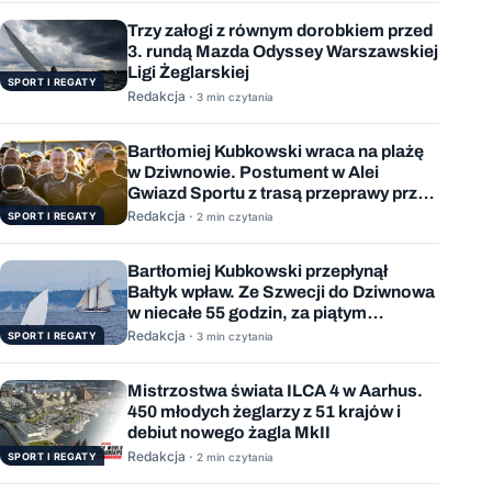
Trzy załogi z równym dorobkiem przed
3. rundą Mazda Odyssey Warszawskiej
Ligi Żeglarskiej
SPORT I REGATY
Redakcja ·
3 min czytania
Bartłomiej Kubkowski wraca na plażę
w Dziwnowie. Postument w Alei
Gwiazd Sportu z trasą przeprawy przez
Bałtyk
Redakcja ·
SPORT I REGATY
2 min czytania
Bartłomiej Kubkowski przepłynął
Bałtyk wpław. Ze Szwecji do Dziwnowa
w niecałe 55 godzin, za piątym
podejściem
Redakcja ·
SPORT I REGATY
3 min czytania
Mistrzostwa świata ILCA 4 w Aarhus.
450 młodych żeglarzy z 51 krajów i
debiut nowego żagla MkII
Redakcja ·
SPORT I REGATY
2 min czytania