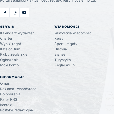
Portal żeglarski - aktualności, regaty, rejsy i ludzie morza.
SERWIS
WIADOMOŚCI
Kalendarz wydarzeń
Wszystkie wiadomości
Charter
Rejsy
Wyniki regat
Sport i regaty
Katalog firm
Historia
Kluby żeglarskie
Biznes
Ogłoszenia
Turystyka
Moje konto
Żeglarski.TV
INFORMACJE
O nas
Reklama i współpraca
Do pobrania
Kanał RSS
Kontakt
Polityka redakcyjna