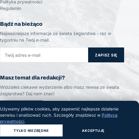
Polityka prywatności
Regulamin
Bądź na bieżąco
Najważniejsze informacje ze świata żeglarstwa - raz w
tygodniu na Twój e-mail.
ZAPISZ SIĘ
Masz temat dla redakcji?
Widziałeś ciekawe wydarzenie albo masz newsa ze świata
żeglarstwa? Daj nam znać!
ZGŁOŚ TEMAT
Używamy plików cookies, aby zapewnić najlepsze działanie
serwisu i analizować ruch. Szczegóły znajdziesz w
Polityce
prywatności
.
TYLKO NIEZBĘDNE
AKCEPTUJĘ
© 2026 Żeglarski.info. Wszelkie prawa zastrzeżone.