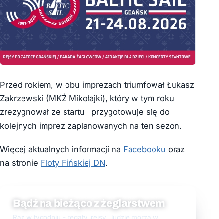
Przed rokiem, w obu imprezach triumfował Łukasz
Zakrzewski (MKŻ Mikołajki), który w tym roku
zrezygnował ze startu i przygotowuje się do
kolejnych imprez zaplanowanych na ten sezon.
Więcej aktualnych informacji na
Facebooku
oraz
na stronie
Floty Fińskiej DN
.
Bądź na bieżąco z żeglarstwem
Raz w tygodniu - regaty, rejsy i ludzie morza w