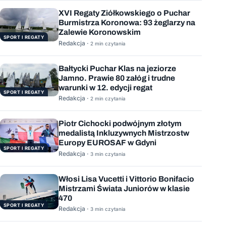
XVI Regaty Ziółkowskiego o Puchar
Burmistrza Koronowa: 93 żeglarzy na
Zalewie Koronowskim
SPORT I REGATY
Redakcja ·
2 min czytania
Bałtycki Puchar Klas na jeziorze
Jamno. Prawie 80 załóg i trudne
warunki w 12. edycji regat
SPORT I REGATY
Redakcja ·
2 min czytania
Piotr Cichocki podwójnym złotym
medalistą Inkluzywnych Mistrzostw
Europy EUROSAF w Gdyni
SPORT I REGATY
Redakcja ·
3 min czytania
Włosi Lisa Vucetti i Vittorio Bonifacio
Mistrzami Świata Juniorów w klasie
470
SPORT I REGATY
Redakcja ·
3 min czytania