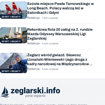
Szóste miejsce Pawła Tarnowskiego w
Long Beach. Polacy walczą też w
Salonikach i Gdyni
SPORT I REGATY
Redakcja ·
1 min czytania
Rekordowa flota 20 załóg na 2. rundzie
Mazda Odyssey Warszawskiej Ligi
Żeglarskiej
SPORT I REGATY
Redakcja ·
3 min czytania
Żeglarz wśród gwiazd. Sławosz
Uznański-Wiśniewski i jego droga z
kadry narodowej na Międzynarodową
Stację Kosmiczną
Redakcja ·
4 min czytania
SPORT I REGATY