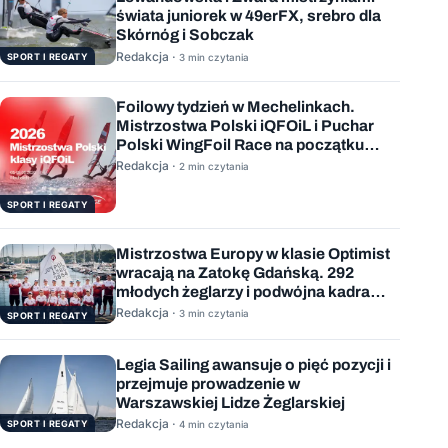
świata juniorek w 49erFX, srebro dla
Skórnóg i Sobczak
Redakcja ·
SPORT I REGATY
3 min czytania
Foilowy tydzień w Mechelinkach.
Mistrzostwa Polski iQFOiL i Puchar
Polski WingFoil Race na początku
sierpnia
Redakcja ·
2 min czytania
SPORT I REGATY
Mistrzostwa Europy w klasie Optimist
wracają na Zatokę Gdańską. 292
młodych żeglarzy i podwójna kadra
Polski
Redakcja ·
3 min czytania
SPORT I REGATY
Legia Sailing awansuje o pięć pozycji i
przejmuje prowadzenie w
Warszawskiej Lidze Żeglarskiej
Redakcja ·
SPORT I REGATY
4 min czytania