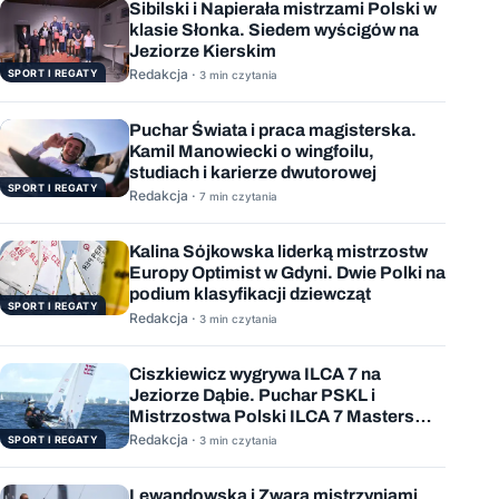
Sibilski i Napierała mistrzami Polski w
klasie Słonka. Siedem wyścigów na
Jeziorze Kierskim
Redakcja ·
SPORT I REGATY
3 min czytania
Puchar Świata i praca magisterska.
Kamil Manowiecki o wingfoilu,
studiach i karierze dwutorowej
SPORT I REGATY
Redakcja ·
7 min czytania
Kalina Sójkowska liderką mistrzostw
Europy Optimist w Gdyni. Dwie Polki na
podium klasyfikacji dziewcząt
SPORT I REGATY
Redakcja ·
3 min czytania
Ciszkiewicz wygrywa ILCA 7 na
Jeziorze Dąbie. Puchar PSKL i
Mistrzostwa Polski ILCA 7 Masters
rozstrzygnięte
Redakcja ·
SPORT I REGATY
3 min czytania
Lewandowska i Zwara mistrzyniami