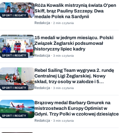
Róża Kowalik mistrzynią świata O'pen
Skiff, brąz Pauliny Szczepy. Dwa
SPORT I REGATY
medale Polek na Sardynii
Redakcja ·
2 min czytania
15 medali w jednym miesiącu. Polski
Związek Żeglarski podsumował
historyczny lipiec kadry
Redakcja ·
SPORT I REGATY
3 min czytania
Rebel Sailing Team wygrywa 2. rundę
Centralnej Ligi Żeglarskiej. Nowy
skład, trzy osoby w załodze i 5
wygranych wyścigów
Redakcja ·
SPORT I REGATY
3 min czytania
Brązowy medal Barbary Gmurek na
mistrzostwach Europy Optimist w
Gdyni. Trzy Polki w czołowej dziesiątce
SPORT I REGATY
Redakcja ·
3 min czytania