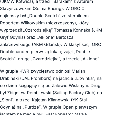
(JKMW Kotwica), a trzeci „Barakam” z Arturem
Skrzyszowskim (Selma Racing). W ORC C
najlepszy był „Double Scotch” ze sternikiem
Robertem Wilkowskim (niezrzeszony), który
wyprzedził „Czarodziejkę” Tomasza Konnaka (JKM
Gryf Gdynia) oraz „Alkione” Bartosza
Zakrzewskiego (AKM Gdańsk). W klasyfikacji ORC
Doublehanded pierwszą lokatę zajął „Double
Scotch”, drugą „Czarodziejka”, a trzecią „Alkione”.
W grupie KWR zwycięstwo odniósł Marian
Drabiński (DAL Frombork) na jachcie „Litwinka”, na
co dzień ścigający się po Zalewie Wiślanym. Drugi
był Zbigniew Rembiewski (Sailing Factory Club) na
„Sloni”, a trzeci Kajetan Kilanowski (YK Stal
Gdynia) na „Purdze”. W grupie Open pierwszym
jachtem na mecie był „Fast Forward” Marka