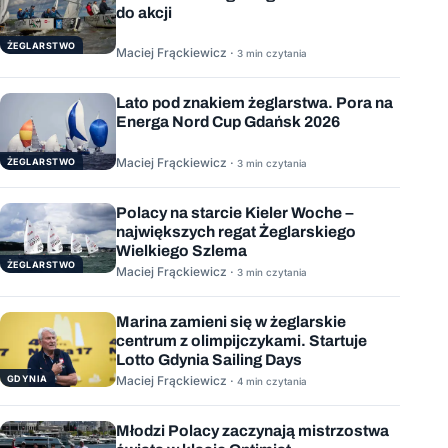
do akcji
ŻEGLARSTWO
Maciej Frąckiewicz ·
3 min czytania
Lato pod znakiem żeglarstwa. Pora na
Energa Nord Cup Gdańsk 2026
Maciej Frąckiewicz ·
ŻEGLARSTWO
3 min czytania
Polacy na starcie Kieler Woche –
największych regat Żeglarskiego
Wielkiego Szlema
ŻEGLARSTWO
Maciej Frąckiewicz ·
3 min czytania
Marina zamieni się w żeglarskie
centrum z olimpijczykami. Startuje
Lotto Gdynia Sailing Days
GDYNIA
Maciej Frąckiewicz ·
4 min czytania
Młodzi Polacy zaczynają mistrzostwa