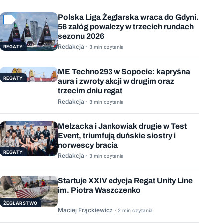
Polska Liga Żeglarska wraca do Gdyni.
56 załóg powalczy w trzecich rundach
sezonu 2026
Redakcja ·
REGATY
3 min czytania
ME Techno293 w Sopocie: kapryśna
REGATY
aura i zwroty akcji w drugim oraz
trzecim dniu regat
Redakcja ·
3 min czytania
Melzacka i Jankowiak drugie w Test
Event, triumfują duńskie siostry i
norwescy bracia
REGATY
Redakcja ·
3 min czytania
Startuje XXIV edycja Regat Unity Line
im. Piotra Waszczenko
ŻEGLARSTWO
Maciej Frąckiewicz ·
2 min czytania