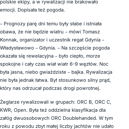
polskie ekipy, a w rywalizacji nie brakowało
emocji. Dopisała też pogoda.
– Prognozy parę dni temu były słabe i istniała
obawa, że nie będzie wiatru – mówi Tomasz
Konnak, organizator i uczestnik regat Gdynia –
Władysławowo – Gdynia. – Na szczęście pogoda
okazała się rewelacyjna – było ciepło, morze
spokojne i cały czas wiał wiatr 6-9 węzłów. Noc
była jasna, niebo gwiaździste – bajka. Rywalizacja
nie była jednak łatwa. Był stosunkowo silny prąd,
który nas odrzucał podczas drogi powrotnej.
Żeglarze rywalizowali w grupach: ORC B, ORC C,
KWR, Open. Była też oddzielna klasyfikacja dla
załóg dwuosobowych ORC Doublehanded. W tym
roku z powodu zbyt małej liczby jachtów nie udało