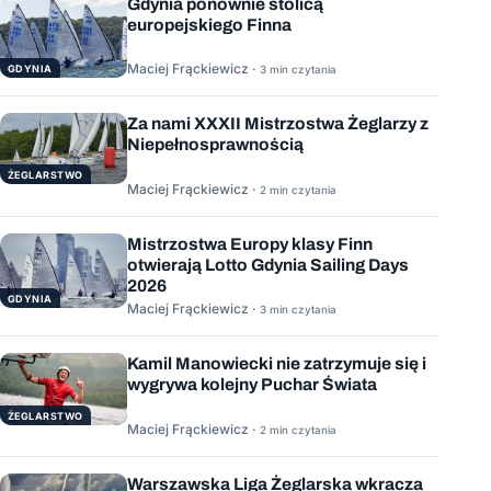
Gdynia ponownie stolicą
europejskiego Finna
Maciej Frąckiewicz ·
GDYNIA
3 min czytania
Za nami XXXII Mistrzostwa Żeglarzy z
Niepełnosprawnością
ŻEGLARSTWO
Maciej Frąckiewicz ·
2 min czytania
Mistrzostwa Europy klasy Finn
otwierają Lotto Gdynia Sailing Days
2026
GDYNIA
Maciej Frąckiewicz ·
3 min czytania
Kamil Manowiecki nie zatrzymuje się i
wygrywa kolejny Puchar Świata
ŻEGLARSTWO
Maciej Frąckiewicz ·
2 min czytania
Warszawska Liga Żeglarska wkracza