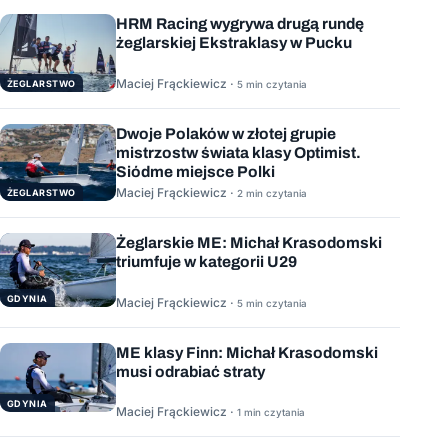
HRM Racing wygrywa drugą rundę
żeglarskiej Ekstraklasy w Pucku
Maciej Frąckiewicz ·
ŻEGLARSTWO
5 min czytania
Dwoje Polaków w złotej grupie
mistrzostw świata klasy Optimist.
Siódme miejsce Polki
Maciej Frąckiewicz ·
ŻEGLARSTWO
2 min czytania
Żeglarskie ME: Michał Krasodomski
triumfuje w kategorii U29
GDYNIA
Maciej Frąckiewicz ·
5 min czytania
ME klasy Finn: Michał Krasodomski
musi odrabiać straty
GDYNIA
Maciej Frąckiewicz ·
1 min czytania