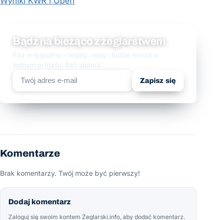
Wyniki KWR i Open
Bądź na bieżąco z żeglarstwem
Raz w tygodniu - regaty, rejsy i ludzie morza w
jednym e-mailu. Bez spamu.
Zapisz się
Komentarze
Brak komentarzy. Twój może być pierwszy!
Dodaj komentarz
Zaloguj się swoim kontem Żeglarski.info, aby dodać komentarz.