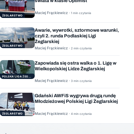
świata w klasie Optimist
Maciej Frąckiewicz ·
1 min czytania
ŻEGLARSTWO
Awarie, wywrotki, sztormowe warunki,
czyli 2. runda Podlaskiej Ligi
Żeglarskiej
ŻEGLARSTWO
Maciej Frąckiewicz ·
2 min czytania
Zapowiada się ostra walka o 1. Ligę w
Wielkopolskiej Lidze Żeglarskiej
POLSKA LIGA ŻEGLARSKA
Maciej Frąckiewicz ·
3 min czytania
Gdański AWFiS wygrywa drugą rundę
Młodzieżowej Polskiej Ligi Żeglarskiej
Maciej Frąckiewicz ·
ŻEGLARSTWO
4 min czytania