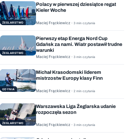
Polacy w pierwszej dziesiątce regat
Kieler Woche
Maciej Frąckiewicz ·
ŻEGLARSTWO
3 min czytania
Pierwszy etap Energa Nord Cup
Gdańsk za nami. Wiatr postawił trudne
warunki
ŻEGLARSTWO
Maciej Frąckiewicz ·
3 min czytania
Michał Krasodomski liderem
mistrzostw Europy klasy Finn
GDYNIA
Maciej Frąckiewicz ·
2 min czytania
Warszawska Liga Żeglarska udanie
rozpoczęła sezon
ŻEGLARSTWO
Maciej Frąckiewicz ·
3 min czytania