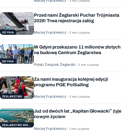
Maciej Frąckiewicz ·
3 min czytania
Przed nami Żeglarski Puchar Trójmiasta
2026! Trwa rejestracja załóg
Maciej Frąckiewicz ·
GDYNIA
2 min czytania
W Gdyni przekazano 11 milionów złotych
na budowę Centrum Żeglarstwa
GDYNIA
Polski Związek Żeglarski ·
2 min czytania
Za nami inauguracja kolejnej edycji
programu PGE PolSailing
Maciej Frąckiewicz ·
ŻEGLARSTWO
2 min czytania
Już od dwóch lat „Kapitan Głowacki” żyje
nowym życiem
ŻEGLARSTWO REKERACYJNE
Maciej Frąckiewicz ·
1 min czytania