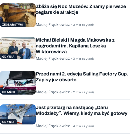
Zbliża się Noc Muzeów. Znamy pierwsze
żeglarskie atrakcje
Maciej Frąckiewicz ·
ŻEGLARSTWO
3 min czytania
Michał Bielski i Magda Makowska z
nagrodami im. Kapitana Leszka
Wiktorowicza
GDYNIA
Maciej Frąckiewicz ·
3 min czytania
Przed nami 2. edycja Sailing Factory Cup.
Zapisy już otwarte
Maciej Frąckiewicz ·
GDAŃSK
2 min czytania
Jest przetarg na następcę „Daru
Młodzieży”. Wiemy, kiedy ma być gotowy
GDYNIA
Maciej Frąckiewicz ·
4 min czytania