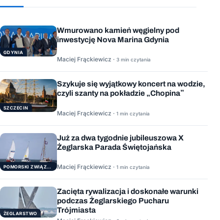
Wmurowano kamień węgielny pod
inwestycję Nova Marina Gdynia
GDYNIA
Maciej Frąckiewicz ·
3 min czytania
Szykuje się wyjątkowy koncert na wodzie,
czyli szanty na pokładzie „Chopina”
SZCZECIN
Maciej Frąckiewicz ·
1 min czytania
Już za dwa tygodnie jubileuszowa X
Żeglarska Parada Świętojańska
Maciej Frąckiewicz ·
POMORSKI ZWIĄZEK ŻEGLARSKI
1 min czytania
Zacięta rywalizacja i doskonałe warunki
podczas Żeglarskiego Pucharu
Trójmiasta
ŻEGLARSTWO