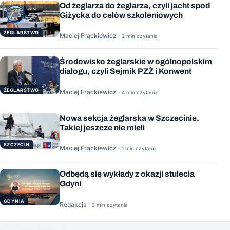
Od żeglarza do żeglarza, czyli jacht spod
Giżycka do celów szkoleniowych
ŻEGLARSTWO
Maciej Frąckiewicz ·
2 min czytania
Środowisko żeglarskie w ogólnopolskim
dialogu, czyli Sejmik PZŻ i Konwent
ŻEGLARSTWO
Maciej Frąckiewicz ·
4 min czytania
Nowa sekcja żeglarska w Szczecinie.
Takiej jeszcze nie mieli
SZCZECIN
Maciej Frąckiewicz ·
1 min czytania
Odbędą się wykłady z okazji stulecia
Gdyni
GDYNIA
Redakcja ·
2 min czytania