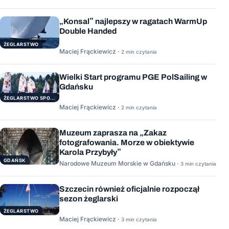
„Konsal” najlepszy w ragatach WarmUp
Double Handed
ŻEGLARSTWO
Maciej Frąckiewicz ·
2 min czytania
Wielki Start programu PGE PolSailing w
Gdańsku
ŻEGLARSTWO SPORTOWE
Maciej Frąckiewicz ·
2 min czytania
Muzeum zaprasza na „Zakaz
fotografowania. Morze w obiektywie
Karola Przybyły”
GDAŃSK
Narodowe Muzeum Morskie w Gdańsku ·
3 min czytania
Szczecin również oficjalnie rozpoczął
sezon żeglarski
ŻEGLARSTWO
Maciej Frąckiewicz ·
3 min czytania