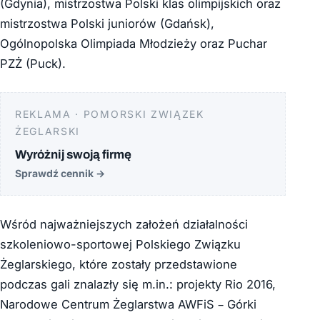
(Gdynia), mistrzostwa Polski klas olimpijskich oraz
mistrzostwa Polski juniorów (Gdańsk),
Ogólnopolska Olimpiada Młodzieży oraz Puchar
PZŻ (Puck).
REKLAMA · POMORSKI ZWIĄZEK
ŻEGLARSKI
Wyróżnij swoją firmę
Sprawdź cennik
→
Wśród najważniejszych założeń działalności
szkoleniowo-sportowej Polskiego Związku
Żeglarskiego, które zostały przedstawione
podczas gali znalazły się m.in.: projekty Rio 2016,
Narodowe Centrum Żeglarstwa AWFiS – Górki