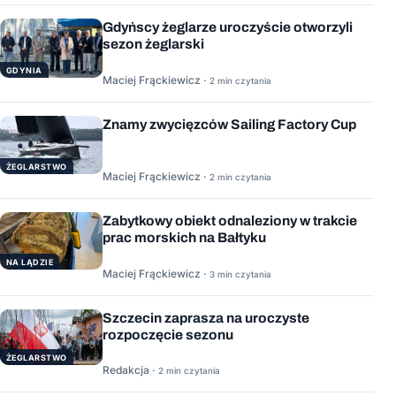
Gdyńscy żeglarze uroczyście otworzyli
sezon żeglarski
GDYNIA
Maciej Frąckiewicz ·
2 min czytania
Znamy zwycięzców Sailing Factory Cup
ŻEGLARSTWO
Maciej Frąckiewicz ·
2 min czytania
Zabytkowy obiekt odnaleziony w trakcie
prac morskich na Bałtyku
NA LĄDZIE
Maciej Frąckiewicz ·
3 min czytania
Szczecin zaprasza na uroczyste
rozpoczęcie sezonu
ŻEGLARSTWO
Redakcja ·
2 min czytania