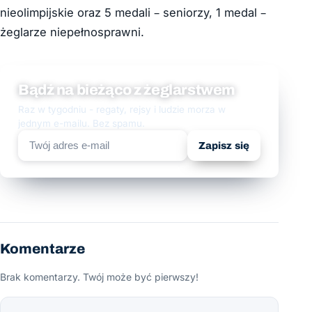
nieolimpijskie oraz 5 medali – seniorzy, 1 medal –
żeglarze niepełnosprawni.
Bądź na bieżąco z żeglarstwem
Raz w tygodniu - regaty, rejsy i ludzie morza w
jednym e-mailu. Bez spamu.
Zapisz się
Komentarze
Brak komentarzy. Twój może być pierwszy!