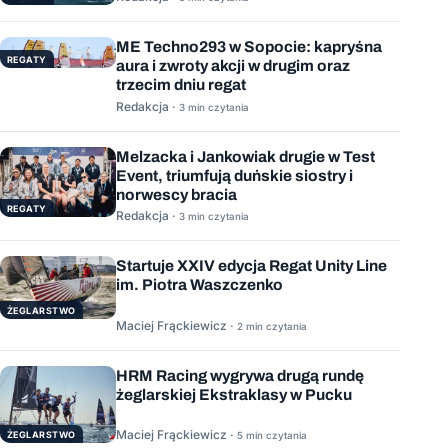
ME Techno293 w Sopocie: kapryśna
REGATY
aura i zwroty akcji w drugim oraz
trzecim dniu regat
Redakcja ·
3 min czytania
Melzacka i Jankowiak drugie w Test
Event, triumfują duńskie siostry i
norwescy bracia
REGATY
Redakcja ·
3 min czytania
Startuje XXIV edycja Regat Unity Line
im. Piotra Waszczenko
ŻEGLARSTWO
Maciej Frąckiewicz ·
2 min czytania
HRM Racing wygrywa drugą rundę
żeglarskiej Ekstraklasy w Pucku
Maciej Frąckiewicz ·
ŻEGLARSTWO
5 min czytania