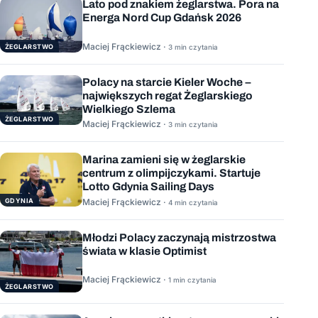
Lato pod znakiem żeglarstwa. Pora na
Energa Nord Cup Gdańsk 2026
Maciej Frąckiewicz ·
ŻEGLARSTWO
3 min czytania
Polacy na starcie Kieler Woche –
największych regat Żeglarskiego
Wielkiego Szlema
ŻEGLARSTWO
Maciej Frąckiewicz ·
3 min czytania
Marina zamieni się w żeglarskie
centrum z olimpijczykami. Startuje
Lotto Gdynia Sailing Days
GDYNIA
Maciej Frąckiewicz ·
4 min czytania
Młodzi Polacy zaczynają mistrzostwa
świata w klasie Optimist
Maciej Frąckiewicz ·
1 min czytania
ŻEGLARSTWO