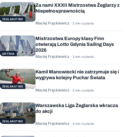
Za nami XXXII Mistrzostwa Żeglarzy z
Niepełnosprawnością
ŻEGLARSTWO
Maciej Frąckiewicz ·
2 min czytania
Mistrzostwa Europy klasy Finn
otwierają Lotto Gdynia Sailing Days
2026
GDYNIA
Maciej Frąckiewicz ·
3 min czytania
Kamil Manowiecki nie zatrzymuje się i
wygrywa kolejny Puchar Świata
ŻEGLARSTWO
Maciej Frąckiewicz ·
2 min czytania
Warszawska Liga Żeglarska wkracza
do akcji
ŻEGLARSTWO
Maciej Frąckiewicz ·
3 min czytania