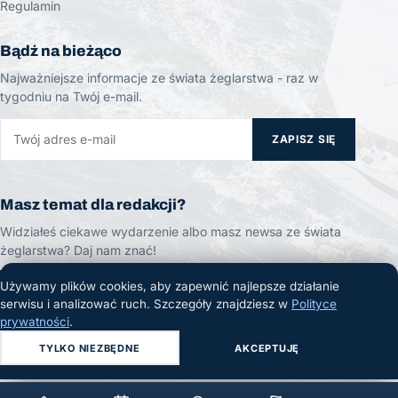
Regulamin
Bądź na bieżąco
Najważniejsze informacje ze świata żeglarstwa - raz w
tygodniu na Twój e-mail.
ZAPISZ SIĘ
Masz temat dla redakcji?
Widziałeś ciekawe wydarzenie albo masz newsa ze świata
żeglarstwa? Daj nam znać!
Używamy plików cookies, aby zapewnić najlepsze działanie
ZGŁOŚ TEMAT
serwisu i analizować ruch. Szczegóły znajdziesz w
Polityce
prywatności
.
TYLKO NIEZBĘDNE
AKCEPTUJĘ
© 2026 Żeglarski.info. Wszelkie prawa zastrzeżone.