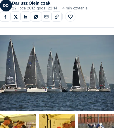
Dariusz Olejniczak
DO
22 lipca 2017, godz. 22:14
·
4 min czytania
Do ulubionych