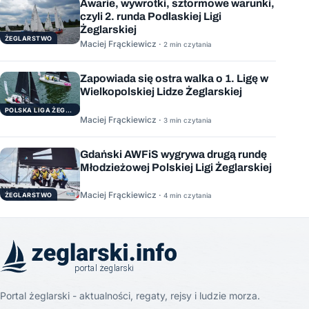
Awarie, wywrotki, sztormowe warunki,
czyli 2. runda Podlaskiej Ligi
Żeglarskiej
ŻEGLARSTWO
Maciej Frąckiewicz ·
2 min czytania
Zapowiada się ostra walka o 1. Ligę w
Wielkopolskiej Lidze Żeglarskiej
POLSKA LIGA ŻEGLARSKA
Maciej Frąckiewicz ·
3 min czytania
Gdański AWFiS wygrywa drugą rundę
Młodzieżowej Polskiej Ligi Żeglarskiej
Maciej Frąckiewicz ·
ŻEGLARSTWO
4 min czytania
Portal żeglarski - aktualności, regaty, rejsy i ludzie morza.