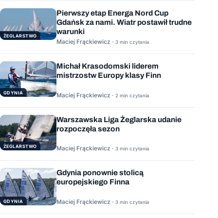
Pierwszy etap Energa Nord Cup
Gdańsk za nami. Wiatr postawił trudne
warunki
ŻEGLARSTWO
Maciej Frąckiewicz ·
3 min czytania
Michał Krasodomski liderem
mistrzostw Europy klasy Finn
GDYNIA
Maciej Frąckiewicz ·
2 min czytania
Warszawska Liga Żeglarska udanie
rozpoczęła sezon
ŻEGLARSTWO
Maciej Frąckiewicz ·
3 min czytania
Gdynia ponownie stolicą
europejskiego Finna
Maciej Frąckiewicz ·
GDYNIA
3 min czytania