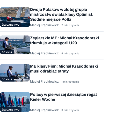
Dwoje Polaków w złotej grupie
mistrzostw świata klasy Optimist.
Siódme miejsce Polki
Maciej Frąckiewicz ·
ŻEGLARSTWO
2 min czytania
Żeglarskie ME: Michał Krasodomski
triumfuje w kategorii U29
GDYNIA
Maciej Frąckiewicz ·
5 min czytania
ME klasy Finn: Michał Krasodomski
musi odrabiać straty
GDYNIA
Maciej Frąckiewicz ·
1 min czytania
Polacy w pierwszej dziesiątce regat
Kieler Woche
Maciej Frąckiewicz ·
ŻEGLARSTWO
3 min czytania