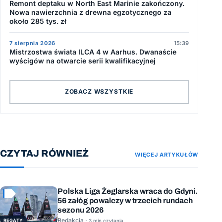
Remont deptaku w North East Marinie zakończony.
Nowa nawierzchnia z drewna egzotycznego za
około 285 tys. zł
7 sierpnia 2026
15:39
Mistrzostwa świata ILCA 4 w Aarhus. Dwanaście
wyścigów na otwarcie serii kwalifikacyjnej
ZOBACZ WSZYSTKIE
CZYTAJ RÓWNIEŻ
WIĘCEJ ARTYKUŁÓW
Polska Liga Żeglarska wraca do Gdyni.
56 załóg powalczy w trzecich rundach
sezonu 2026
Redakcja ·
REGATY
3 min czytania