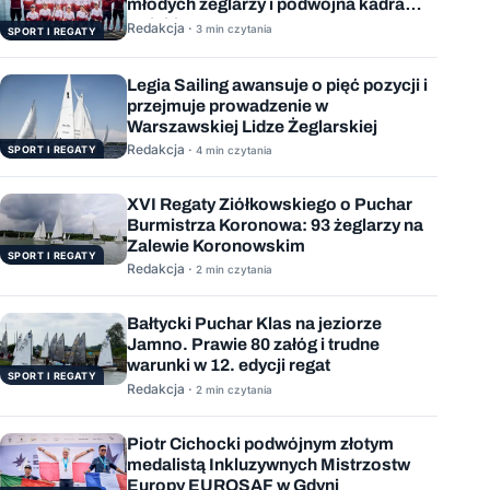
młodych żeglarzy i podwójna kadra
Polski
Redakcja ·
3 min czytania
SPORT I REGATY
Legia Sailing awansuje o pięć pozycji i
przejmuje prowadzenie w
Warszawskiej Lidze Żeglarskiej
Redakcja ·
SPORT I REGATY
4 min czytania
XVI Regaty Ziółkowskiego o Puchar
Burmistrza Koronowa: 93 żeglarzy na
Zalewie Koronowskim
SPORT I REGATY
Redakcja ·
2 min czytania
Bałtycki Puchar Klas na jeziorze
Jamno. Prawie 80 załóg i trudne
warunki w 12. edycji regat
SPORT I REGATY
Redakcja ·
2 min czytania
Piotr Cichocki podwójnym złotym
medalistą Inkluzywnych Mistrzostw
Europy EUROSAF w Gdyni