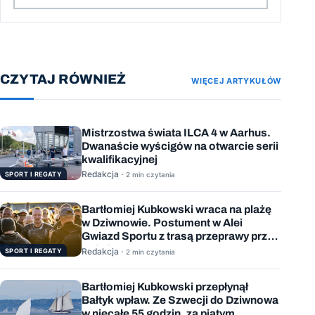
CZYTAJ RÓWNIEŻ
WIĘCEJ ARTYKUŁÓW
Mistrzostwa świata ILCA 4 w Aarhus.
Dwanaście wyścigów na otwarcie serii
kwalifikacyjnej
Redakcja ·
SPORT I REGATY
2 min czytania
Bartłomiej Kubkowski wraca na plażę
w Dziwnowie. Postument w Alei
Gwiazd Sportu z trasą przeprawy przez
Bałtyk
Redakcja ·
SPORT I REGATY
2 min czytania
Bartłomiej Kubkowski przepłynął
Bałtyk wpław. Ze Szwecji do Dziwnowa
w niecałe 55 godzin, za piątym