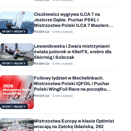
Ciszkiewicz wygrywa ILCA 7 na
Jeziorze Dąbie. Puchar PSKL i
Mistrzostwa Polski ILCA 7 Masters
rozstrzygnięte
Redakcja ·
SPORT I REGATY
3 min czytania
Lewandowska i Zwara mistrzyniami
świata juniorek w 49erFX, srebro dla
Skórnóg i Sobczak
Redakcja ·
SPORT I REGATY
3 min czytania
Foilowy tydzień w Mechelinkach.
Mistrzostwa Polski iQFOiL i Puchar
Polski WingFoil Race na początku
sierpnia
Redakcja ·
2 min czytania
SPORT I REGATY
Mistrzostwa Europy w klasie Optimist
wracają na Zatokę Gdańską. 292