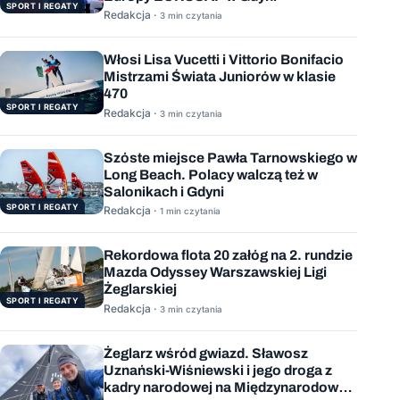
SPORT I REGATY
Redakcja ·
3 min czytania
Włosi Lisa Vucetti i Vittorio Bonifacio
Mistrzami Świata Juniorów w klasie
470
SPORT I REGATY
Redakcja ·
3 min czytania
Szóste miejsce Pawła Tarnowskiego w
Long Beach. Polacy walczą też w
Salonikach i Gdyni
SPORT I REGATY
Redakcja ·
1 min czytania
Rekordowa flota 20 załóg na 2. rundzie
Mazda Odyssey Warszawskiej Ligi
Żeglarskiej
SPORT I REGATY
Redakcja ·
3 min czytania
Żeglarz wśród gwiazd. Sławosz
Uznański-Wiśniewski i jego droga z
kadry narodowej na Międzynarodową