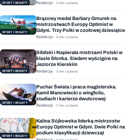
wygranych wyścigów
Redakcja ·
SPORT I REGATY
3 min czytania
Brązowy medal Barbary Gmurek na
mistrzostwach Europy Optimist w
Gdyni. Trzy Polki w czołowej dziesiątce
SPORT I REGATY
Redakcja ·
3 min czytania
Sibilski i Napierała mistrzami Polski w
klasie Słonka. Siedem wyścigów na
Jeziorze Kierskim
Redakcja ·
SPORT I REGATY
3 min czytania
Puchar Świata i praca magisterska.
Kamil Manowiecki o wingfoilu,
studiach i karierze dwutorowej
SPORT I REGATY
Redakcja ·
7 min czytania
Kalina Sójkowska liderką mistrzostw
Europy Optimist w Gdyni. Dwie Polki na
podium klasyfikacji dziewcząt
SPORT I REGATY
Redakcja ·
3 min czytania