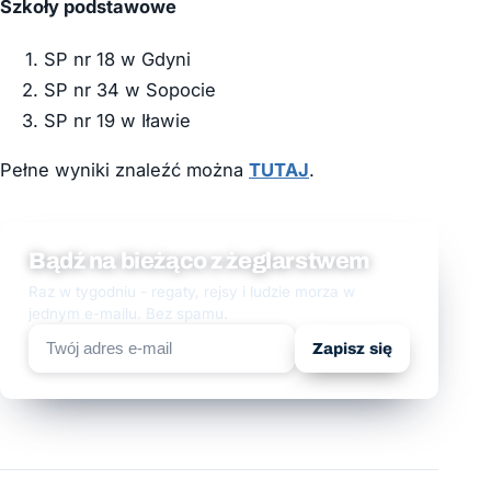
Szkoły podstawowe
SP nr 18 w Gdyni
SP nr 34 w Sopocie
SP nr 19 w Iławie
Pełne wyniki znaleźć można
TUTAJ
.
Bądź na bieżąco z żeglarstwem
Raz w tygodniu - regaty, rejsy i ludzie morza w
jednym e-mailu. Bez spamu.
Zapisz się