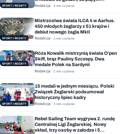
podejściem
Redakcja ·
SPORT I REGATY
3 min czytania
Mistrzostwa świata ILCA 4 w Aarhus.
450 młodych żeglarzy z 51 krajów i
debiut nowego żagla MkII
Redakcja ·
SPORT I REGATY
2 min czytania
Róża Kowalik mistrzynią świata O'pen
Skiff, brąz Pauliny Szczepy. Dwa
SPORT I REGATY
medale Polek na Sardynii
Redakcja ·
2 min czytania
15 medali w jednym miesiącu. Polski
Związek Żeglarski podsumował
historyczny lipiec kadry
Redakcja ·
SPORT I REGATY
3 min czytania
Rebel Sailing Team wygrywa 2. rundę
Centralnej Ligi Żeglarskiej. Nowy
skład, trzy osoby w załodze i 5