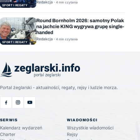
Stację Kosmiczną
Redakcja ·
4 min czytania
SPORT I REGATY
Round Bornholm 2026: samotny Polak
na jachcie KING wygrywa grupę single-
handed
Redakcja ·
4 min czytania
SPORT I REGATY
Portal żeglarski - aktualności, regaty, rejsy i ludzie morza.
SERWIS
WIADOMOŚCI
Kalendarz wydarzeń
Wszystkie wiadomości
Charter
Rejsy