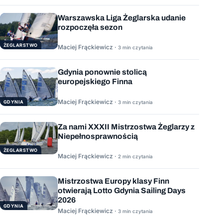
Warszawska Liga Żeglarska udanie
rozpoczęła sezon
ŻEGLARSTWO
Maciej Frąckiewicz ·
3 min czytania
Gdynia ponownie stolicą
europejskiego Finna
Maciej Frąckiewicz ·
GDYNIA
3 min czytania
Za nami XXXII Mistrzostwa Żeglarzy z
Niepełnosprawnością
ŻEGLARSTWO
Maciej Frąckiewicz ·
2 min czytania
Mistrzostwa Europy klasy Finn
otwierają Lotto Gdynia Sailing Days
2026
GDYNIA
Maciej Frąckiewicz ·
3 min czytania