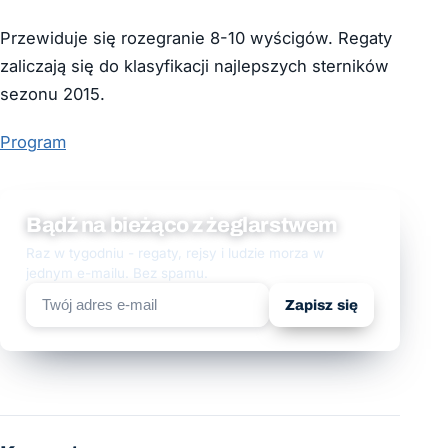
Przewiduje się rozegranie 8-10 wyścigów. Regaty
zaliczają się do klasyfikacji najlepszych sterników
sezonu 2015.
Program
Bądź na bieżąco z żeglarstwem
Raz w tygodniu - regaty, rejsy i ludzie morza w
jednym e-mailu. Bez spamu.
Zapisz się