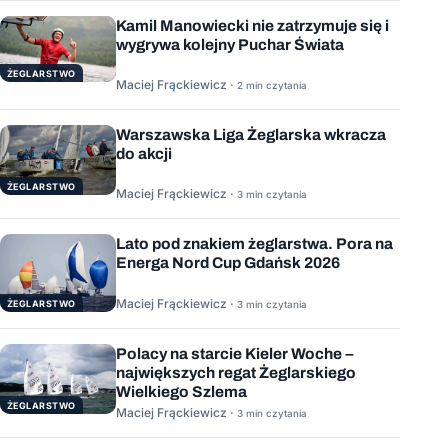
Kamil Manowiecki nie zatrzymuje się i
wygrywa kolejny Puchar Świata
ŻEGLARSTWO
Maciej Frąckiewicz ·
2 min czytania
Warszawska Liga Żeglarska wkracza
do akcji
ŻEGLARSTWO
Maciej Frąckiewicz ·
3 min czytania
Lato pod znakiem żeglarstwa. Pora na
Energa Nord Cup Gdańsk 2026
Maciej Frąckiewicz ·
ŻEGLARSTWO
3 min czytania
Polacy na starcie Kieler Woche –
największych regat Żeglarskiego
Wielkiego Szlema
ŻEGLARSTWO
Maciej Frąckiewicz ·
3 min czytania