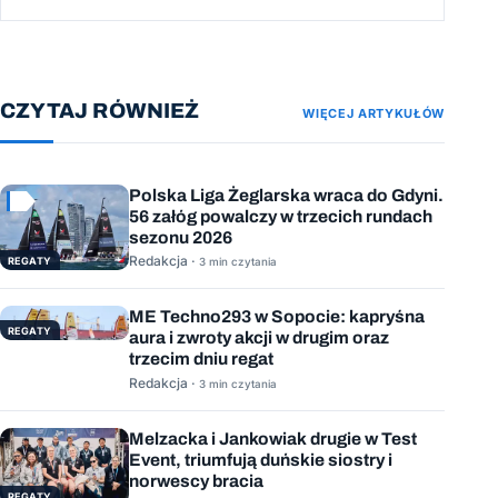
CZYTAJ RÓWNIEŻ
WIĘCEJ ARTYKUŁÓW
Polska Liga Żeglarska wraca do Gdyni.
56 załóg powalczy w trzecich rundach
sezonu 2026
Redakcja ·
REGATY
3 min czytania
ME Techno293 w Sopocie: kapryśna
REGATY
aura i zwroty akcji w drugim oraz
trzecim dniu regat
Redakcja ·
3 min czytania
Melzacka i Jankowiak drugie w Test
Event, triumfują duńskie siostry i
norwescy bracia
REGATY