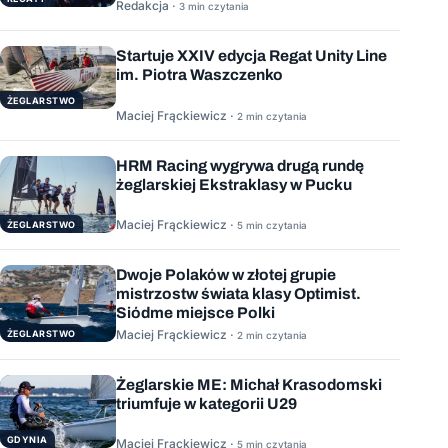
Redakcja ·
3 min czytania
Startuje XXIV edycja Regat Unity Line
im. Piotra Waszczenko
ŻEGLARSTWO
Maciej Frąckiewicz ·
2 min czytania
HRM Racing wygrywa drugą rundę
żeglarskiej Ekstraklasy w Pucku
Maciej Frąckiewicz ·
ŻEGLARSTWO
5 min czytania
Dwoje Polaków w złotej grupie
mistrzostw świata klasy Optimist.
Siódme miejsce Polki
Maciej Frąckiewicz ·
ŻEGLARSTWO
2 min czytania
Żeglarskie ME: Michał Krasodomski
triumfuje w kategorii U29
GDYNIA
Maciej Frąckiewicz ·
5 min czytania