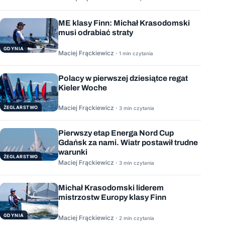
ME klasy Finn: Michał Krasodomski
musi odrabiać straty
GDYNIA
Maciej Frąckiewicz ·
1 min czytania
Polacy w pierwszej dziesiątce regat
Kieler Woche
Maciej Frąckiewicz ·
ŻEGLARSTWO
3 min czytania
Pierwszy etap Energa Nord Cup
Gdańsk za nami. Wiatr postawił trudne
warunki
ŻEGLARSTWO
Maciej Frąckiewicz ·
3 min czytania
Michał Krasodomski liderem
mistrzostw Europy klasy Finn
GDYNIA
Maciej Frąckiewicz ·
2 min czytania