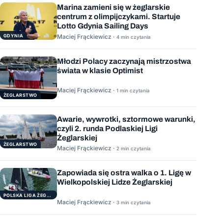
Marina zamieni się w żeglarskie
centrum z olimpijczykami. Startuje
Lotto Gdynia Sailing Days
GDYNIA
Maciej Frąckiewicz ·
4 min czytania
Młodzi Polacy zaczynają mistrzostwa
świata w klasie Optimist
Maciej Frąckiewicz ·
1 min czytania
ŻEGLARSTWO
Awarie, wywrotki, sztormowe warunki,
czyli 2. runda Podlaskiej Ligi
Żeglarskiej
ŻEGLARSTWO
Maciej Frąckiewicz ·
2 min czytania
Zapowiada się ostra walka o 1. Ligę w
Wielkopolskiej Lidze Żeglarskiej
POLSKA LIGA ŻEGLARSKA
Maciej Frąckiewicz ·
3 min czytania