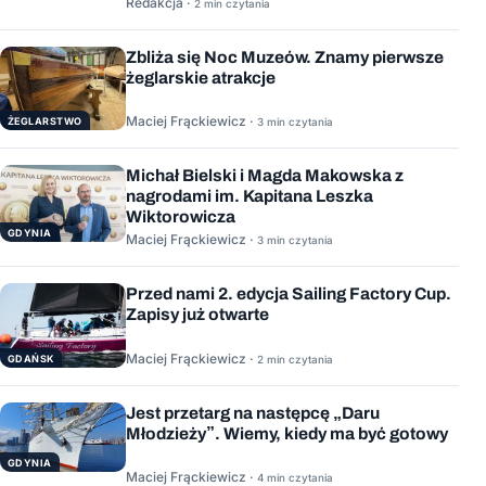
Redakcja ·
2 min czytania
Zbliża się Noc Muzeów. Znamy pierwsze
żeglarskie atrakcje
Maciej Frąckiewicz ·
ŻEGLARSTWO
3 min czytania
Michał Bielski i Magda Makowska z
nagrodami im. Kapitana Leszka
Wiktorowicza
GDYNIA
Maciej Frąckiewicz ·
3 min czytania
Przed nami 2. edycja Sailing Factory Cup.
Zapisy już otwarte
Maciej Frąckiewicz ·
GDAŃSK
2 min czytania
Jest przetarg na następcę „Daru
Młodzieży”. Wiemy, kiedy ma być gotowy
GDYNIA
Maciej Frąckiewicz ·
4 min czytania