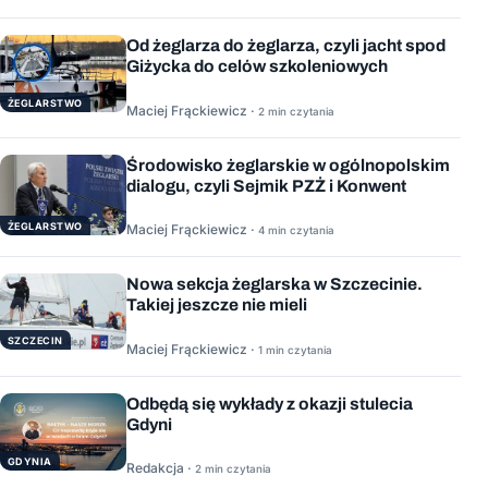
Od żeglarza do żeglarza, czyli jacht spod
Giżycka do celów szkoleniowych
ŻEGLARSTWO
Maciej Frąckiewicz ·
2 min czytania
Środowisko żeglarskie w ogólnopolskim
dialogu, czyli Sejmik PZŻ i Konwent
ŻEGLARSTWO
Maciej Frąckiewicz ·
4 min czytania
Nowa sekcja żeglarska w Szczecinie.
Takiej jeszcze nie mieli
SZCZECIN
Maciej Frąckiewicz ·
1 min czytania
Odbędą się wykłady z okazji stulecia
Gdyni
GDYNIA
Redakcja ·
2 min czytania