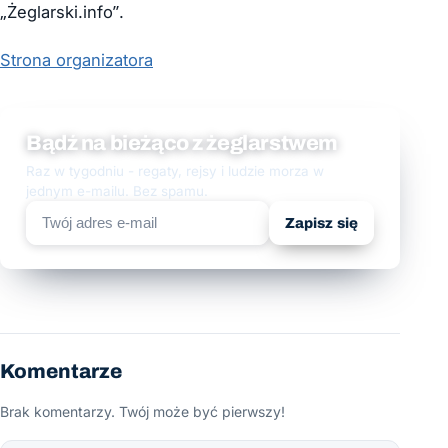
„Żeglarski.info”.
Strona organizatora
Bądź na bieżąco z żeglarstwem
Raz w tygodniu - regaty, rejsy i ludzie morza w
jednym e-mailu. Bez spamu.
Zapisz się
Komentarze
Brak komentarzy. Twój może być pierwszy!