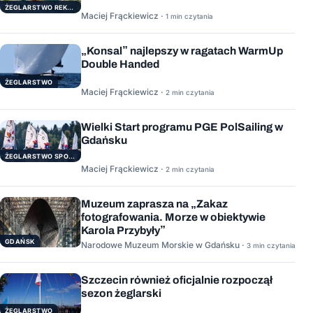
ŻEGLARSTWO REKERACYJNE
Maciej Frąckiewicz ·
1 min czytania
„Konsal” najlepszy w ragatach WarmUp
Double Handed
ŻEGLARSTWO
Maciej Frąckiewicz ·
2 min czytania
Wielki Start programu PGE PolSailing w
Gdańsku
ŻEGLARSTWO SPORTOWE
Maciej Frąckiewicz ·
2 min czytania
Muzeum zaprasza na „Zakaz
fotografowania. Morze w obiektywie
Karola Przybyły”
GDAŃSK
Narodowe Muzeum Morskie w Gdańsku ·
3 min czytania
Szczecin również oficjalnie rozpoczął
sezon żeglarski
ŻEGLARSTWO