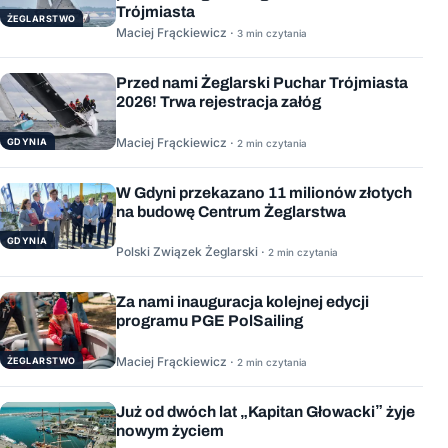
Trójmiasta
ŻEGLARSTWO
Maciej Frąckiewicz ·
3 min czytania
Przed nami Żeglarski Puchar Trójmiasta
2026! Trwa rejestracja załóg
Maciej Frąckiewicz ·
GDYNIA
2 min czytania
W Gdyni przekazano 11 milionów złotych
na budowę Centrum Żeglarstwa
GDYNIA
Polski Związek Żeglarski ·
2 min czytania
Za nami inauguracja kolejnej edycji
programu PGE PolSailing
Maciej Frąckiewicz ·
ŻEGLARSTWO
2 min czytania
Już od dwóch lat „Kapitan Głowacki” żyje
nowym życiem