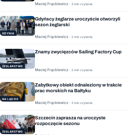
Maciej Frąckiewicz ·
3 min czytania
Gdyńscy żeglarze uroczyście otworzyli
sezon żeglarski
GDYNIA
Maciej Frąckiewicz ·
2 min czytania
Znamy zwycięzców Sailing Factory Cup
ŻEGLARSTWO
Maciej Frąckiewicz ·
2 min czytania
Zabytkowy obiekt odnaleziony w trakcie
prac morskich na Bałtyku
NA LĄDZIE
Maciej Frąckiewicz ·
3 min czytania
Szczecin zaprasza na uroczyste
rozpoczęcie sezonu
ŻEGLARSTWO