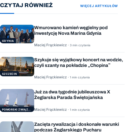
CZYTAJ RÓWNIEŻ
WIĘCEJ ARTYKUŁÓW
Wmurowano kamień węgielny pod
inwestycję Nova Marina Gdynia
GDYNIA
Maciej Frąckiewicz ·
3 min czytania
Szykuje się wyjątkowy koncert na wodzie,
czyli szanty na pokładzie „Chopina”
SZCZECIN
Maciej Frąckiewicz ·
1 min czytania
Już za dwa tygodnie jubileuszowa X
Żeglarska Parada Świętojańska
Maciej Frąckiewicz ·
POMORSKI ZWIĄZEK ŻEGLARSKI
1 min czytania
Zacięta rywalizacja i doskonałe warunki
podczas Żeglarskiego Pucharu