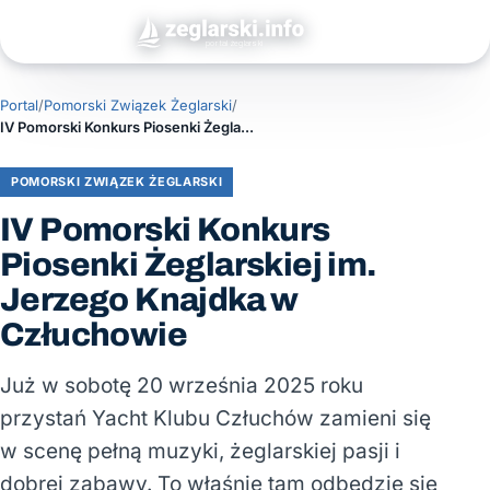
Portal
/
Pomorski Związek Żeglarski
/
IV Pomorski Konkurs Piosenki Żeglarskiej im. Jerzego Knajdka w Człuchowie
POMORSKI ZWIĄZEK ŻEGLARSKI
IV Pomorski Konkurs
Piosenki Żeglarskiej im.
Jerzego Knajdka w
Człuchowie
Już w sobotę 20 września 2025 roku
przystań Yacht Klubu Człuchów zamieni się
w scenę pełną muzyki, żeglarskiej pasji i
dobrej zabawy. To właśnie tam odbędzie się