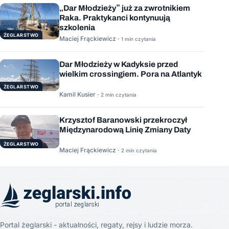
„Dar Młodzieży” już za zwrotnikiem
Raka. Praktykanci kontynuują
szkolenia
ŻEGLARSTWO
Maciej Frąckiewicz ·
1 min czytania
Dar Młodzieży w Kadyksie przed
wielkim crossingiem. Pora na Atlantyk
ŻEGLARSTWO
Kamil Kusier ·
2 min czytania
Krzysztof Baranowski przekroczył
Międzynarodową Linię Zmiany Daty
ŻEGLARSTWO
Maciej Frąckiewicz ·
2 min czytania
Portal żeglarski - aktualności, regaty, rejsy i ludzie morza.