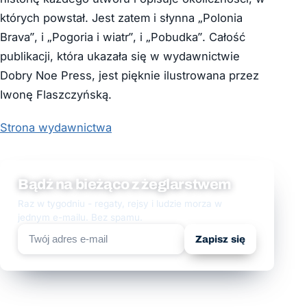
których powstał. Jest zatem i słynna „Polonia
Brava”, i „Pogoria i wiatr”, i „Pobudka”. Całość
publikacji, która ukazała się w wydawnictwie
Dobry Noe Press, jest pięknie ilustrowana przez
Iwonę Flaszczyńską.
Strona wydawnictwa
Bądź na bieżąco z żeglarstwem
Raz w tygodniu - regaty, rejsy i ludzie morza w
jednym e-mailu. Bez spamu.
Zapisz się