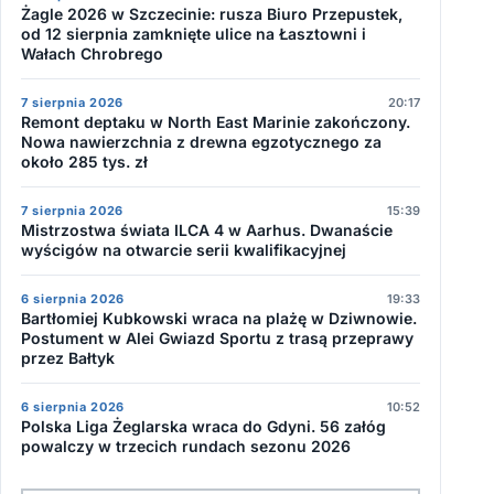
Żagle 2026 w Szczecinie: rusza Biuro Przepustek,
od 12 sierpnia zamknięte ulice na Łasztowni i
Wałach Chrobrego
7 sierpnia 2026
20:17
Remont deptaku w North East Marinie zakończony.
Nowa nawierzchnia z drewna egzotycznego za
około 285 tys. zł
7 sierpnia 2026
15:39
Mistrzostwa świata ILCA 4 w Aarhus. Dwanaście
wyścigów na otwarcie serii kwalifikacyjnej
6 sierpnia 2026
19:33
Bartłomiej Kubkowski wraca na plażę w Dziwnowie.
Postument w Alei Gwiazd Sportu z trasą przeprawy
przez Bałtyk
6 sierpnia 2026
10:52
Polska Liga Żeglarska wraca do Gdyni. 56 załóg
powalczy w trzecich rundach sezonu 2026