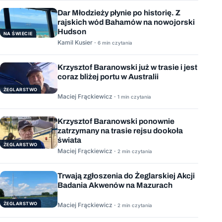
Dar Młodzieży płynie po historię. Z
rajskich wód Bahamów na nowojorski
Hudson
NA ŚWIECIE
Kamil Kusier ·
6 min czytania
Krzysztof Baranowski już w trasie i jest
coraz bliżej portu w Australii
ŻEGLARSTWO
Maciej Frąckiewicz ·
1 min czytania
Krzysztof Baranowski ponownie
zatrzymany na trasie rejsu dookoła
świata
ŻEGLARSTWO
Maciej Frąckiewicz ·
2 min czytania
Trwają zgłoszenia do Żeglarskiej Akcji
Badania Akwenów na Mazurach
ŻEGLARSTWO
Maciej Frąckiewicz ·
2 min czytania