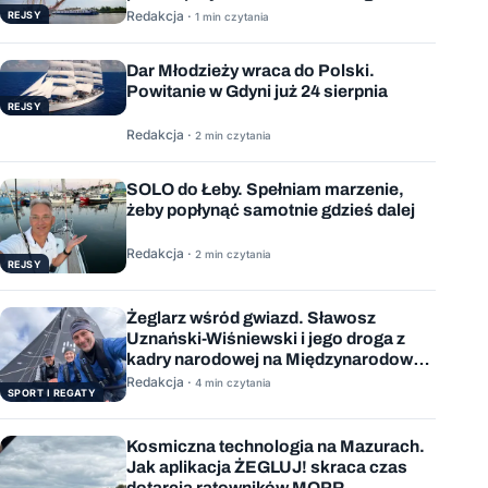
Redakcja ·
REJSY
1 min czytania
Dar Młodzieży wraca do Polski.
Powitanie w Gdyni już 24 sierpnia
REJSY
Redakcja ·
2 min czytania
SOLO do Łeby. Spełniam marzenie,
żeby popłynąć samotnie gdzieś dalej
Redakcja ·
2 min czytania
REJSY
Żeglarz wśród gwiazd. Sławosz
Uznański-Wiśniewski i jego droga z
kadry narodowej na Międzynarodową
Stację Kosmiczną
Redakcja ·
4 min czytania
SPORT I REGATY
Kosmiczna technologia na Mazurach.
Jak aplikacja ŻEGLUJ! skraca czas
dotarcia ratowników MOPR