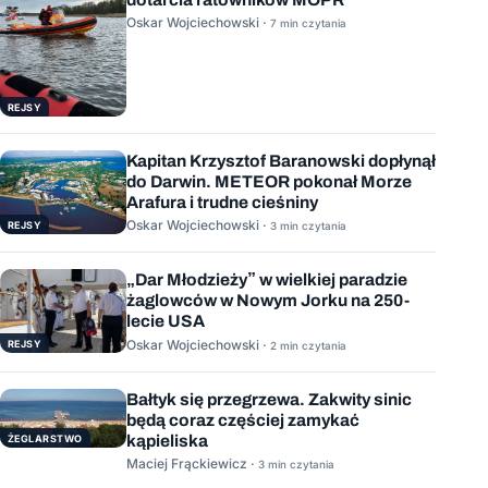
Oskar Wojciechowski ·
7 min czytania
REJSY
Kapitan Krzysztof Baranowski dopłynął
do Darwin. METEOR pokonał Morze
Arafura i trudne cieśniny
Oskar Wojciechowski ·
REJSY
3 min czytania
„Dar Młodzieży” w wielkiej paradzie
żaglowców w Nowym Jorku na 250-
lecie USA
Oskar Wojciechowski ·
REJSY
2 min czytania
Bałtyk się przegrzewa. Zakwity sinic
będą coraz częściej zamykać
kąpieliska
ŻEGLARSTWO
Maciej Frąckiewicz ·
3 min czytania