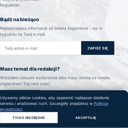
Regulamin
Bądź na bieżąco
Najważniejsze informacje ze świata żeglarstwa - raz w
tygodniu na Twój e-mail.
ZAPISZ SIĘ
Masz temat dla redakcji?
Widziałeś ciekawe wydarzenie albo masz newsa ze świata
żeglarstwa? Daj nam znać!
ZGŁOŚ TEMAT
Używamy plików cookies, aby zapewnić najlepsze działanie
serwisu i analizować ruch. Szczegóły znajdziesz w
Polityce
prywatności
.
TYLKO NIEZBĘDNE
AKCEPTUJĘ
© 2026 Żeglarski.info. Wszelkie prawa zastrzeżone.