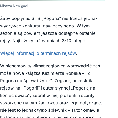
Mistrza Nawigacji
Żeby popłynąć STS „Pogoria” nie trzeba jednak
wygrywać konkursu nawigacyjnego. W tym
sezonie są bowiem jeszcze dostępne ostatnie
rejsy. Najbliższy już w dniach 3-10 lutego.
Więcej informacji o terminach rejsów
.
W niesamowity klimat żaglowca wprowadzić zaś
może nowa książka Kazimierza Robaka – „Z
Pogorią na śpiew i życie”. Żeglarz, uczestnik
rejsów na „Pogorii” i autor słynnej „Pogorią na
koniec świata”, zebrał w niej piosenki i szanty
stworzone na tym żaglowcu oraz jego dotyczące.
Nie jest to jednak tylko śpiewnik – autor omawia
historię każdego utworu i opisuje okoliczności, w