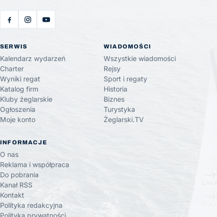
SERWIS
WIADOMOŚCI
Kalendarz wydarzeń
Wszystkie wiadomości
Charter
Rejsy
Wyniki regat
Sport i regaty
Katalog firm
Historia
Kluby żeglarskie
Biznes
Ogłoszenia
Turystyka
Moje konto
Żeglarski.TV
INFORMACJE
O nas
Reklama i współpraca
Do pobrania
Kanał RSS
Kontakt
Polityka redakcyjna
Polityka prywatności