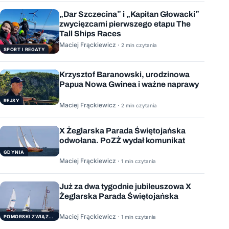
„Dar Szczecina” i „Kapitan Głowacki”
zwycięzcami pierwszego etapu The
Tall Ships Races
Maciej Frąckiewicz ·
2 min czytania
SPORT I REGATY
Krzysztof Baranowski, urodzinowa
Papua Nowa Gwinea i ważne naprawy
REJSY
Maciej Frąckiewicz ·
2 min czytania
X Żeglarska Parada Świętojańska
odwołana. PoZŻ wydał komunikat
GDYNIA
Maciej Frąckiewicz ·
1 min czytania
Już za dwa tygodnie jubileuszowa X
Żeglarska Parada Świętojańska
Maciej Frąckiewicz ·
POMORSKI ZWIĄZEK ŻEGLARSKI
1 min czytania