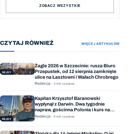
ZOBACZ WSZYSTKIE
CZYTAJ RÓWNIEŻ
WIĘCEJ ARTYKUŁÓW
Żagle 2026 w Szczecinie: rusza Biuro
Przepustek, od 12 sierpnia zamknięte
REJSY
ulice na Łasztowni i Wałach Chrobrego
Redakcja ·
3 min czytania
Kapitan Krzysztof Baranowski
wypłynął z Darwin. Dwa tygodnie
napraw, gościnna Polonia i kurs na
Mauritius
Redakcja ·
4 min czytania
REJSY
Zbiórka dla 14-letniej Michaliny. O jej