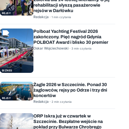
rehabilitacji słyszą pasażerowie
rejsów w Darłówku
REJSY
Redakcja ·
1 min czytania
Polboat Yachting Festival 2026
zakończony. Pięć nagród Gdynia
POLBOAT Award i blisko 30 premier
Oskar Wojciechowski ·
3 min czytania
BIZNES
Żagle 2026 w Szczecinie. Ponad 30
żaglowców, rejsy po Odrze i trzy dni
koncertów
REJSY
Redakcja ·
2 min czytania
ORP Iskra już w czwartek w
Szczecinie. Bezpłatne wejście na
pokład przy Bulwarze Chrobrego