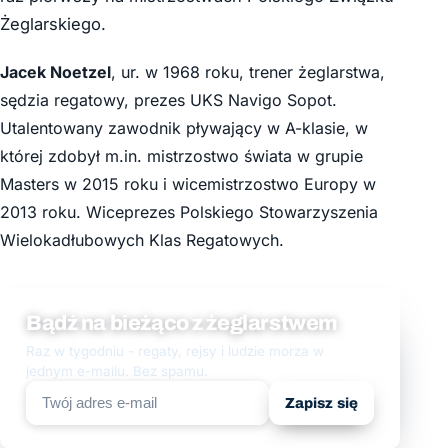
Żeglarskiego.
Jacek Noetzel
, ur. w 1968 roku, trener żeglarstwa,
sędzia regatowy, prezes UKS Navigo Sopot.
Utalentowany zawodnik pływający w A-klasie, w
której zdobył m.in. mistrzostwo świata w grupie
Masters w 2015 roku i wicemistrzostwo Europy w
2013 roku. Wiceprezes Polskiego Stowarzyszenia
Wielokadłubowych Klas Regatowych.
Bądź na bieżąco z żeglarstwem
Raz w tygodniu - regaty, rejsy i ludzie morza w
jednym e-mailu. Bez spamu.
Zapisz się