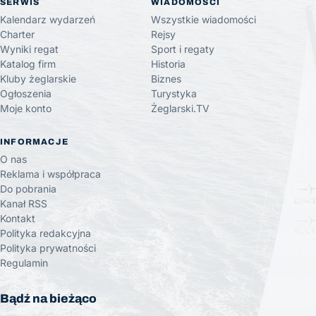
SERWIS
WIADOMOŚCI
Kalendarz wydarzeń
Wszystkie wiadomości
Charter
Rejsy
Wyniki regat
Sport i regaty
Katalog firm
Historia
Kluby żeglarskie
Biznes
Ogłoszenia
Turystyka
Moje konto
Żeglarski.TV
INFORMACJE
O nas
Reklama i współpraca
Do pobrania
Kanał RSS
Kontakt
Polityka redakcyjna
Polityka prywatności
Regulamin
Bądź na bieżąco