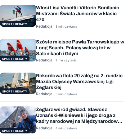
Włosi Lisa Vucetti i Vittorio Bonifacio
Mistrzami Świata Juniorów w klasie
470
SPORT I REGATY
Redakcja ·
3 min czytania
Szóste miejsce Pawła Tarnowskiego w
Long Beach. Polacy walczą też w
Salonikach i Gdyni
SPORT I REGATY
Redakcja ·
1 min czytania
Rekordowa flota 20 załóg na 2. rundzie
Mazda Odyssey Warszawskiej Ligi
Żeglarskiej
SPORT I REGATY
Redakcja ·
3 min czytania
Żeglarz wśród gwiazd. Sławosz
Uznański-Wiśniewski i jego droga z
kadry narodowej na Międzynarodową
Stację Kosmiczną
Redakcja ·
4 min czytania
SPORT I REGATY