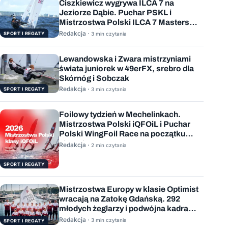
Ciszkiewicz wygrywa ILCA 7 na
Jeziorze Dąbie. Puchar PSKL i
Mistrzostwa Polski ILCA 7 Masters
rozstrzygnięte
Redakcja ·
SPORT I REGATY
3 min czytania
Lewandowska i Zwara mistrzyniami
świata juniorek w 49erFX, srebro dla
Skórnóg i Sobczak
Redakcja ·
SPORT I REGATY
3 min czytania
Foilowy tydzień w Mechelinkach.
Mistrzostwa Polski iQFOiL i Puchar
Polski WingFoil Race na początku
sierpnia
Redakcja ·
2 min czytania
SPORT I REGATY
Mistrzostwa Europy w klasie Optimist
wracają na Zatokę Gdańską. 292
młodych żeglarzy i podwójna kadra
Polski
Redakcja ·
3 min czytania
SPORT I REGATY