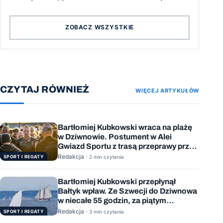
ZOBACZ WSZYSTKIE
CZYTAJ RÓWNIEŻ
WIĘCEJ ARTYKUŁÓW
Bartłomiej Kubkowski wraca na plażę
w Dziwnowie. Postument w Alei
Gwiazd Sportu z trasą przeprawy przez
Bałtyk
Redakcja ·
SPORT I REGATY
2 min czytania
Bartłomiej Kubkowski przepłynął
Bałtyk wpław. Ze Szwecji do Dziwnowa
w niecałe 55 godzin, za piątym
podejściem
Redakcja ·
SPORT I REGATY
3 min czytania