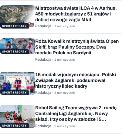
Mistrzostwa świata ILCA 4 w Aarhus.
450 młodych żeglarzy z 51 krajów i
debiut nowego żagla MkII
Redakcja ·
SPORT I REGATY
2 min czytania
Róża Kowalik mistrzynią świata O'pen
Skiff, brąz Pauliny Szczepy. Dwa
SPORT I REGATY
medale Polek na Sardynii
Redakcja ·
2 min czytania
15 medali w jednym miesiącu. Polski
Związek Żeglarski podsumował
historyczny lipiec kadry
Redakcja ·
SPORT I REGATY
3 min czytania
Rebel Sailing Team wygrywa 2. rundę
Centralnej Ligi Żeglarskiej. Nowy
skład, trzy osoby w załodze i 5
wygranych wyścigów
Redakcja ·
SPORT I REGATY
3 min czytania