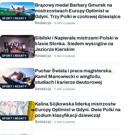
Brązowy medal Barbary Gmurek na
mistrzostwach Europy Optimist w
Gdyni. Trzy Polki w czołowej dziesiątce
SPORT I REGATY
Redakcja ·
3 min czytania
Sibilski i Napierała mistrzami Polski w
klasie Słonka. Siedem wyścigów na
Jeziorze Kierskim
Redakcja ·
SPORT I REGATY
3 min czytania
Puchar Świata i praca magisterska.
Kamil Manowiecki o wingfoilu,
studiach i karierze dwutorowej
SPORT I REGATY
Redakcja ·
7 min czytania
Kalina Sójkowska liderką mistrzostw
Europy Optimist w Gdyni. Dwie Polki na
podium klasyfikacji dziewcząt
SPORT I REGATY
Redakcja ·
3 min czytania