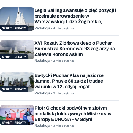
Legia Sailing awansuje o pięć pozycji i
przejmuje prowadzenie w
Warszawskiej Lidze Żeglarskiej
Redakcja ·
SPORT I REGATY
4 min czytania
XVI Regaty Ziółkowskiego o Puchar
Burmistrza Koronowa: 93 żeglarzy na
Zalewie Koronowskim
SPORT I REGATY
Redakcja ·
2 min czytania
Bałtycki Puchar Klas na jeziorze
Jamno. Prawie 80 załóg i trudne
warunki w 12. edycji regat
SPORT I REGATY
Redakcja ·
2 min czytania
Piotr Cichocki podwójnym złotym
medalistą Inkluzywnych Mistrzostw
Europy EUROSAF w Gdyni
SPORT I REGATY
Redakcja ·
3 min czytania