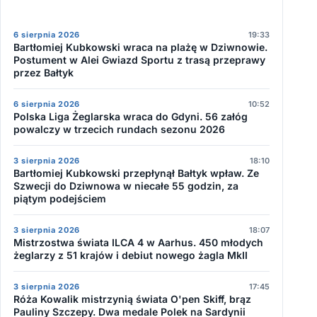
6 sierpnia 2026
19:33
Bartłomiej Kubkowski wraca na plażę w Dziwnowie.
Postument w Alei Gwiazd Sportu z trasą przeprawy
przez Bałtyk
6 sierpnia 2026
10:52
Polska Liga Żeglarska wraca do Gdyni. 56 załóg
powalczy w trzecich rundach sezonu 2026
3 sierpnia 2026
18:10
Bartłomiej Kubkowski przepłynął Bałtyk wpław. Ze
Szwecji do Dziwnowa w niecałe 55 godzin, za
piątym podejściem
3 sierpnia 2026
18:07
Mistrzostwa świata ILCA 4 w Aarhus. 450 młodych
żeglarzy z 51 krajów i debiut nowego żagla MkII
3 sierpnia 2026
17:45
Róża Kowalik mistrzynią świata O'pen Skiff, brąz
Pauliny Szczepy. Dwa medale Polek na Sardynii