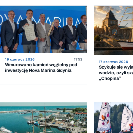
19 czerwca 2026
11:53
17 czerwca 2026
Wmurowano kamień węgielny pod
Szykuje się wyj
inwestycję Nova Marina Gdynia
wodzie, czyli sz
„Chopina”