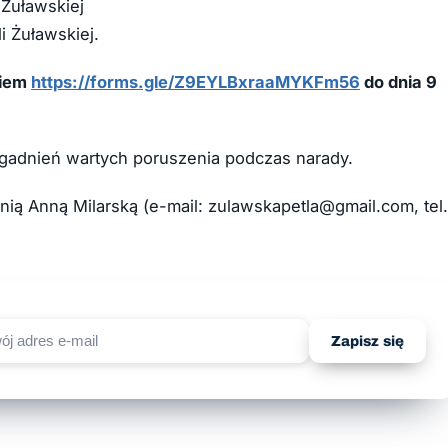
 Żuławskiej
li Żuławskiej.
kiem
https://forms.gle/Z9EYLBxraaMYKFm56
do dnia 9
gadnień wartych poruszenia podczas narady.
ą Anną Milarską (e-mail: zulawskapetla@gmail.com, tel.
Zapisz się