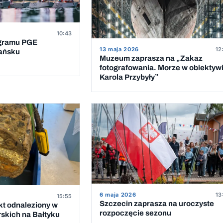
10:43
ogramu PGE
13 maja 2026
12
dańsku
Muzeum zaprasza na „Zakaz
fotografowania. Morze w obiektyw
Karola Przybyły”
6 maja 2026
13
15:55
Szczecin zaprasza na uroczyste
t odnaleziony w
rozpoczęcie sezonu
rskich na Bałtyku