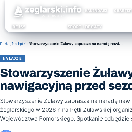
KALENDARZ
CHARTER
REJSY
SPORT I REGATY
Portal
/
Na lądzie
/
Stowarzyszenie Żuławy zaprasza na naradę nawigacyjną przed sezonem
NA LĄDZIE
Stowarzyszenie Żuławy
nawigacyjną przed se
Stowarzyszenie Żuławy zaprasza na naradę nawi
żeglarskiego w 2026 r. na Pętli Żuławskiej org
Województwa Pomorskiego. Spotkanie odbędzie 