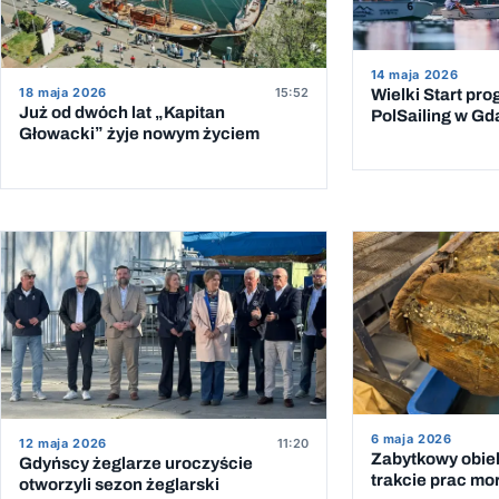
14 maja 2026
18 maja 2026
15:52
Wielki Start pr
Już od dwóch lat „Kapitan
PolSailing w G
Głowacki” żyje nowym życiem
6 maja 2026
12 maja 2026
11:20
Zabytkowy obiek
Gdyńscy żeglarze uroczyście
trakcie prac mo
otworzyli sezon żeglarski