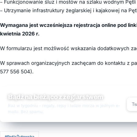
– Funkcjonowanie śluz i mostów na szlaku wodnym Pętli
– Utrzymanie infrastruktury żeglarskiej i kajakowej na Pęt
Wymagana jest wcześniejsza rejestracja online pod lin
kwietnia 2026 r.
W formularzu jest możliwość wskazania dodatkowych za
W sprawach organizacyjnych zachęcam do kontaktu z pani
577 556 504).
Bądź na bieżąco z żeglarstwem
Raz w tygodniu - regaty, rejsy i ludzie morza w jednym e-
mailu. Bez spamu.
#PętlaŻuławska