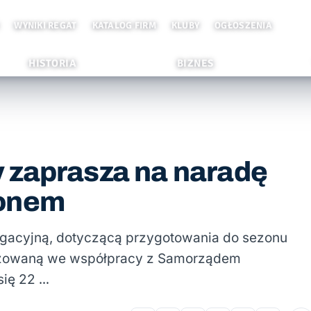
WYNIKI REGAT
KATALOG FIRM
KLUBY
OGŁOSZENIA
HISTORIA
BIZNES
 zaprasza na naradę
zonem
gacyjną, dotyczącą przygotowania do sezonu
anizowaną we współpracy z Samorządem
się 22 …