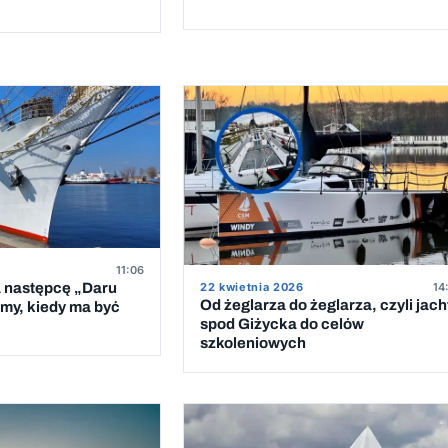
11:06
a następcę „Daru
22 kwietnia 2026
14
Od żeglarza do żeglarza, czyli jach
my, kiedy ma być
spod Giżycka do celów
szkoleniowych