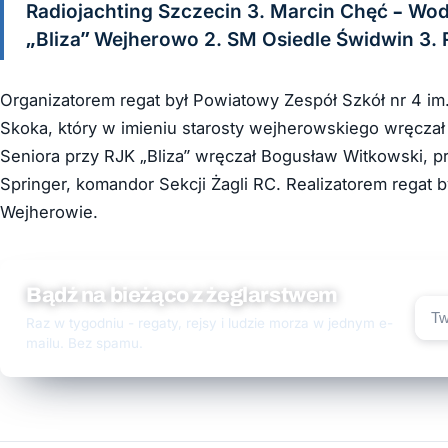
Radiojachting Szczecin 3. Marcin Chęć – Wod
„Bliza” Wejherowo 2. SM Osiedle Świdwin 3. 
Organizatorem regat był Powiatowy Zespół Szkół nr 4 i
Skoka, który w imieniu starosty wejherowskiego wręcza
Seniora przy RJK „Bliza” wręczał Bogusław Witkowski, p
Springer, komandor Sekcji Żagli RC. Realizatorem regat 
Wejherowie.
Bądź na bieżąco z żeglarstwem
Raz w tygodniu - regaty, rejsy i ludzie morza w jednym e-
mailu. Bez spamu.