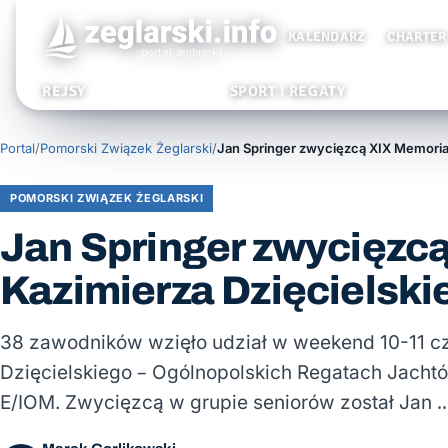
KALENDARZ
CHARTER
REJSY
SPORT I REGATY
Portal
/
Pomorski Związek Żeglarski
/
POMORSKI ZWIĄZEK ŻEGLARSKI
Jan Springer zwycięzc
Kazimierza Dzięcielsk
38 zawodników wzięło udział w weekend 10-11 c
Dzięcielskiego – Ogólnopolskich Regatach Jach
E/IOM. Zwycięzcą w grupie seniorów został Jan 