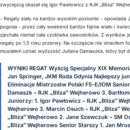
zwycięzcą okazał się Igor Pawłowicz z RJK „Bliza” Wejh
– Regaty stały na bardzo wysokim poziomie – opowiada J
pogoda – przez cały weekend bardzo fajnie wiało i świe
zjechała niemal cała czołówka zawodników. Z wyników j
regaty po 1,5 roku przerwy. Na szczęście nie straciłem 
musiałem uznać wyższość Juliana Damaszka, który był dru
WYNIKI REGAT Wyścig Specjalny XIX Memoriał
Jan Springer, JKM Roda Gdynia Najlepszy jun
Eliminacje Mistrzostw Polski F5-E/IOM Senior
Damaszk – RJK „Bliza” Wejherowo 3. Bartłom
Juniorzy: 1. Igor Pawłowicz – RJK „Bliza” We
Wejherowo 3. Marcin Osuch – RJK „Bliza” We
„Bliza” Wejherowo 2. Jane Szewczuk – SM Os
„Bliza” Wejherowo Senior Starszy 1. Jan Mro