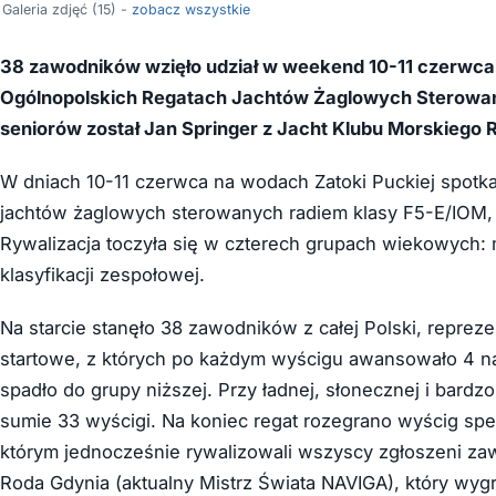
Galeria zdjęć (15) -
zobacz wszystkie
38 zawodników wzięło udział w weekend 10-11 czerwca 
Ogólnopolskich Regatach Jachtów Żaglowych Sterowan
seniorów został Jan Springer z Jacht Klubu Morskiego 
W dniach 10-11 czerwca na wodach Zatoki Puckiej spotkali
jachtów żaglowych sterowanych radiem klasy F5-E/IOM,
Rywalizacja toczyła się w czterech grupach wiekowych: mł
klasyfikacji zespołowej.
Na starcie stanęło 38 zawodników z całej Polski, repreze
startowe, z których po każdym wyścigu awansowało 4 na
spadło do grupy niższej. Przy ładnej, słonecznej i bardz
sumie 33 wyścigi. Na koniec regat rozegrano wyścig spe
którym jednocześnie rywalizowali wszyscy zgłoszeni zaw
Roda Gdynia (aktualny Mistrz Świata NAVIGA), który wyg