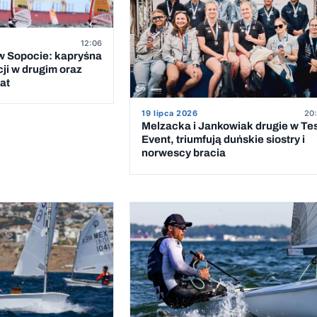
12:06
 Sopocie: kapryśna
cji w drugim oraz
at
19 lipca 2026
20:
Melzacka i Jankowiak drugie w Te
Event, triumfują duńskie siostry i
norwescy bracia