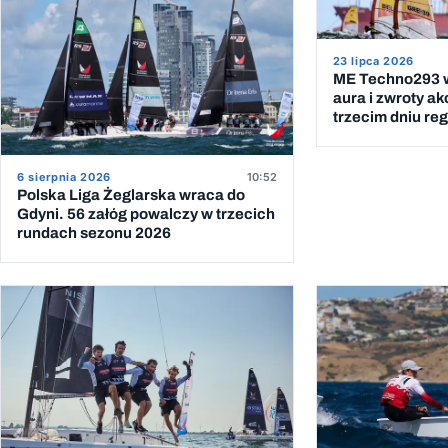
23 lipca 2026
ME Techno293 w
aura i zwroty ak
trzecim dniu reg
6 sierpnia 2026
10:52
Polska Liga Żeglarska wraca do
Gdyni. 56 załóg powalczy w trzecich
rundach sezonu 2026