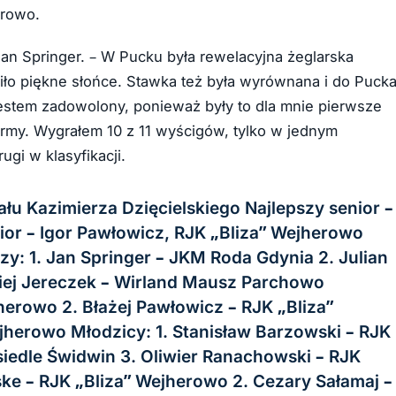
erowo.
an Springer. – W Pucku była rewelacyjna żeglarska
ciło piękne słońce. Stawka też była wyrównana i do Puck
estem zadowolony, ponieważ były to dla mnie pierwsze
formy. Wygrałem 10 z 11 wyścigów, tylko w jednym
gi w klasyfikacji.
u Kazimierza Dzięcielskiego Najlepszy senior –
ior – Igor Pawłowicz, RJK „Bliza” Wejherowo
zy: 1. Jan Springer – JKM Roda Gdynia 2. Julian
iej Jereczek – Wirland Mausz Parchowo
jherowo 2. Błażej Pawłowicz – RJK „Bliza”
jherowo Młodzicy: 1. Stanisław Barzowski – RJK
iedle Świdwin 3. Oliwier Ranachowski – RJK
ske – RJK „Bliza” Wejherowo 2. Cezary Sałamaj –