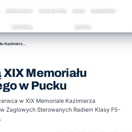
WYNIKI REGAT
KATALOG FIRM
KLUBY
OGŁOSZENIA
HISTORIA
BIZNES
Jan Springer zwycięzcą XIX Memoriału Kazimierza Dzięcielskiego w Pucku
ą XIX Memoriału
iego w Pucku
zerwca w XIX Memoriale Kazimierza
tów Żaglowych Sterowanych Radiem Klasy F5-
…