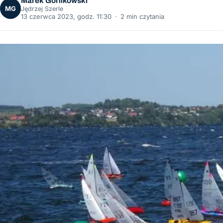
Marek Gorlikowski
MG
Jędrzej Szerle
13 czerwca 2023, godz. 11:30
·
2 min czytania