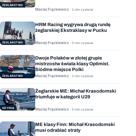
ŻEGLARSTWO
Maciej Frąckiewicz ·
2 min czytania
HRM Racing wygrywa drugą rundę
żeglarskiej Ekstraklasy w Pucku
Maciej Frąckiewicz ·
ŻEGLARSTWO
5 min czytania
Dwoje Polaków w złotej grupie
mistrzostw świata klasy Optimist.
Siódme miejsce Polki
Maciej Frąckiewicz ·
ŻEGLARSTWO
2 min czytania
Żeglarskie ME: Michał Krasodomski
triumfuje w kategorii U29
GDYNIA
Maciej Frąckiewicz ·
5 min czytania
ME klasy Finn: Michał Krasodomski
musi odrabiać straty