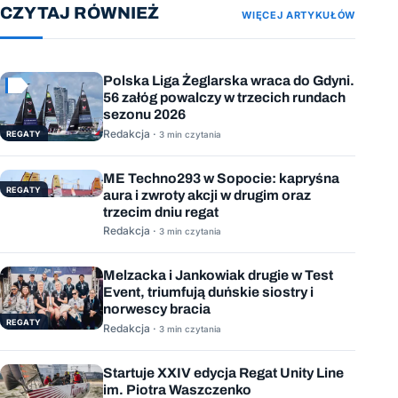
CZYTAJ RÓWNIEŻ
WIĘCEJ ARTYKUŁÓW
Polska Liga Żeglarska wraca do Gdyni.
56 załóg powalczy w trzecich rundach
sezonu 2026
Redakcja ·
REGATY
3 min czytania
ME Techno293 w Sopocie: kapryśna
REGATY
aura i zwroty akcji w drugim oraz
trzecim dniu regat
Redakcja ·
3 min czytania
Melzacka i Jankowiak drugie w Test
Event, triumfują duńskie siostry i
norwescy bracia
REGATY
Redakcja ·
3 min czytania
Startuje XXIV edycja Regat Unity Line
im. Piotra Waszczenko