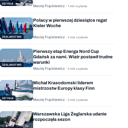
GDYNIA
Maciej Frąckiewicz ·
1 min czytania
Polacy w pierwszej dziesiątce regat
Kieler Woche
Maciej Frąckiewicz ·
ŻEGLARSTWO
3 min czytania
Pierwszy etap Energa Nord Cup
Gdańsk za nami. Wiatr postawił trudne
warunki
ŻEGLARSTWO
Maciej Frąckiewicz ·
3 min czytania
Michał Krasodomski liderem
mistrzostw Europy klasy Finn
GDYNIA
Maciej Frąckiewicz ·
2 min czytania
Warszawska Liga Żeglarska udanie
rozpoczęła sezon