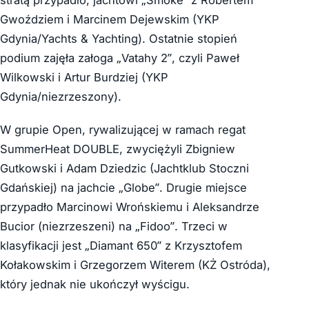
stratą przypadło, jachtowi „Smoke” z Robertem
Gwoździem i Marcinem Dejewskim (YKP
Gdynia/Yachts & Yachting). Ostatnie stopień
podium zajęła załoga „Vatahy 2”, czyli Paweł
Wilkowski i Artur Burdziej (YKP
Gdynia/niezrzeszony).
W grupie Open, rywalizującej w ramach regat
SummerHeat DOUBLE, zwyciężyli Zbigniew
Gutkowski i Adam Dziedzic (Jachtklub Stoczni
Gdańskiej) na jachcie „Globe”. Drugie miejsce
przypadło Marcinowi Wrońskiemu i Aleksandrze
Bucior (niezrzeszeni) na „Fidoo”. Trzeci w
klasyfikacji jest „Diamant 650” z Krzysztofem
Kołakowskim i Grzegorzem Witerem (KŻ Ostróda),
który jednak nie ukończył wyścigu.