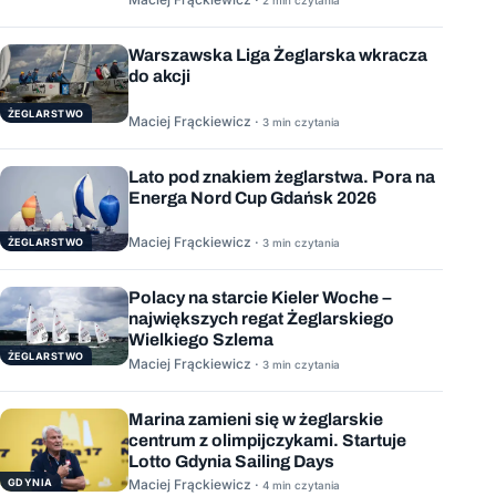
2 min czytania
Warszawska Liga Żeglarska wkracza
do akcji
ŻEGLARSTWO
Maciej Frąckiewicz ·
3 min czytania
Lato pod znakiem żeglarstwa. Pora na
Energa Nord Cup Gdańsk 2026
Maciej Frąckiewicz ·
ŻEGLARSTWO
3 min czytania
Polacy na starcie Kieler Woche –
największych regat Żeglarskiego
Wielkiego Szlema
ŻEGLARSTWO
Maciej Frąckiewicz ·
3 min czytania
Marina zamieni się w żeglarskie
centrum z olimpijczykami. Startuje
Lotto Gdynia Sailing Days
GDYNIA
Maciej Frąckiewicz ·
4 min czytania