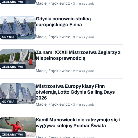
ŻEGLARSTWO
Maciej Frąckiewicz ·
3 min czytania
Gdynia ponownie stolicą
europejskiego Finna
Maciej Frąckiewicz ·
GDYNIA
3 min czytania
Za nami XXXII Mistrzostwa Żeglarzy z
Niepełnosprawnością
ŻEGLARSTWO
Maciej Frąckiewicz ·
2 min czytania
Mistrzostwa Europy klasy Finn
otwierają Lotto Gdynia Sailing Days
2026
GDYNIA
Maciej Frąckiewicz ·
3 min czytania
Kamil Manowiecki nie zatrzymuje się i
wygrywa kolejny Puchar Świata
ŻEGLARSTWO
Maciej Frąckiewicz ·