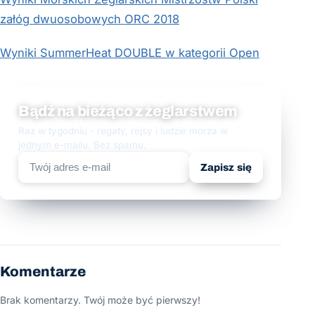
załóg dwuosobowych ORC 2018
Wyniki SummerHeat DOUBLE w kategorii Open
Bądź na bieżąco z żeglarstwem
Raz w tygodniu - regaty, rejsy i ludzie morza w
jednym e-mailu. Bez spamu.
Zapisz się
Komentarze
Brak komentarzy. Twój może być pierwszy!