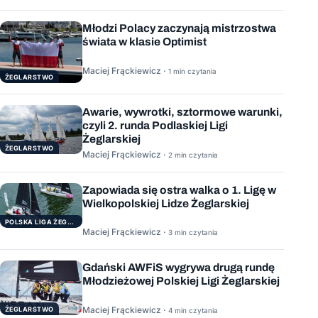
Młodzi Polacy zaczynają mistrzostwa
świata w klasie Optimist
Maciej Frąckiewicz ·
1 min czytania
ŻEGLARSTWO
Awarie, wywrotki, sztormowe warunki,
czyli 2. runda Podlaskiej Ligi
Żeglarskiej
ŻEGLARSTWO
Maciej Frąckiewicz ·
2 min czytania
Zapowiada się ostra walka o 1. Ligę w
Wielkopolskiej Lidze Żeglarskiej
POLSKA LIGA ŻEGLARSKA
Maciej Frąckiewicz ·
3 min czytania
Gdański AWFiS wygrywa drugą rundę
Młodzieżowej Polskiej Ligi Żeglarskiej
Maciej Frąckiewicz ·
ŻEGLARSTWO
4 min czytania