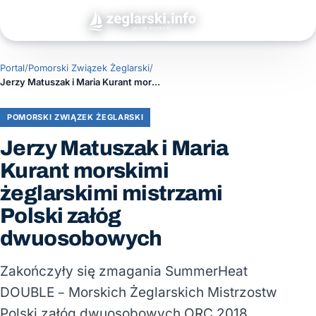
Portal
/
Pomorski Związek Żeglarski
/
Jerzy Matuszak i Maria Kurant morskimi żeglarskimi mistrzami Polski załóg dwuosobowych
POMORSKI ZWIĄZEK ŻEGLARSKI
Jerzy Matuszak i Maria
Kurant morskimi
żeglarskimi mistrzami
Polski załóg
dwuosobowych
Zakończyły się zmagania SummerHeat
DOUBLE – Morskich Żeglarskich Mistrzostw
Polski załóg dwuosobowych ORC 2018.