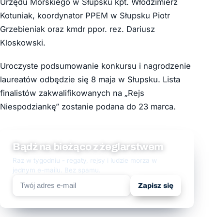
Urzędu Morskiego w Słupsku kpt. Włodzimierz
Kotuniak, koordynator PPEM w Słupsku Piotr
Grzebieniak oraz kmdr ppor. rez. Dariusz
Kloskowski.
Uroczyste podsumowanie konkursu i nagrodzenie
laureatów odbędzie się 8 maja w Słupsku. Lista
finalistów zakwalifikowanych na „Rejs
Niespodziankę” zostanie podana do 23 marca.
Bądź na bieżąco z żeglarstwem
Raz w tygodniu - regaty, rejsy i ludzie morza w
jednym e-mailu. Bez spamu.
Zapisz się