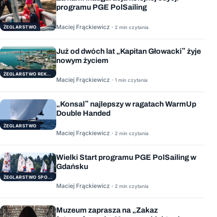
programu PGE PolSailing
Maciej Frąckiewicz ·
ŻEGLARSTWO
2 min czytania
Już od dwóch lat „Kapitan Głowacki” żyje
nowym życiem
ŻEGLARSTWO REKERACYJNE
Maciej Frąckiewicz ·
1 min czytania
„Konsal” najlepszy w ragatach WarmUp
Double Handed
ŻEGLARSTWO
Maciej Frąckiewicz ·
2 min czytania
Wielki Start programu PGE PolSailing w
Gdańsku
ŻEGLARSTWO SPORTOWE
Maciej Frąckiewicz ·
2 min czytania
Muzeum zaprasza na „Zakaz