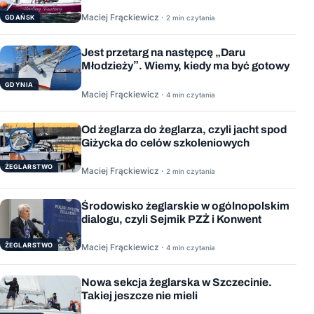
Maciej Frąckiewicz ·
GDAŃSK
2 min czytania
Jest przetarg na następcę „Daru
Młodzieży”. Wiemy, kiedy ma być gotowy
GDYNIA
Maciej Frąckiewicz ·
4 min czytania
Od żeglarza do żeglarza, czyli jacht spod
Giżycka do celów szkoleniowych
ŻEGLARSTWO
Maciej Frąckiewicz ·
2 min czytania
Środowisko żeglarskie w ogólnopolskim
dialogu, czyli Sejmik PZŻ i Konwent
ŻEGLARSTWO
Maciej Frąckiewicz ·
4 min czytania
Nowa sekcja żeglarska w Szczecinie.
Takiej jeszcze nie mieli