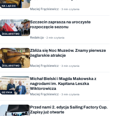
NA LĄDZIE
Maciej Frąckiewicz ·
3 min czytania
Szczecin zaprasza na uroczyste
rozpoczęcie sezonu
ŻEGLARSTWO
Redakcja ·
2 min czytania
Zbliża się Noc Muzeów. Znamy pierwsze
żeglarskie atrakcje
Maciej Frąckiewicz ·
ŻEGLARSTWO
3 min czytania
Michał Bielski i Magda Makowska z
nagrodami im. Kapitana Leszka
Wiktorowicza
GDYNIA
Maciej Frąckiewicz ·
3 min czytania
Przed nami 2. edycja Sailing Factory Cup.
Zapisy już otwarte