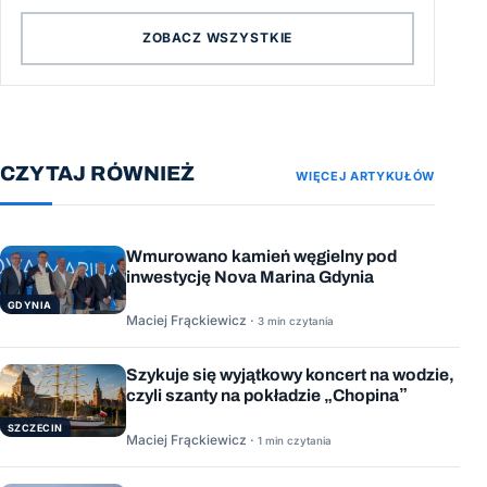
ZOBACZ WSZYSTKIE
CZYTAJ RÓWNIEŻ
WIĘCEJ ARTYKUŁÓW
Wmurowano kamień węgielny pod
inwestycję Nova Marina Gdynia
GDYNIA
Maciej Frąckiewicz ·
3 min czytania
Szykuje się wyjątkowy koncert na wodzie,
czyli szanty na pokładzie „Chopina”
SZCZECIN
Maciej Frąckiewicz ·
1 min czytania