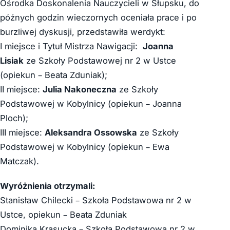
Ośrodka Doskonalenia Nauczycieli w Słupsku, do
późnych godzin wieczornych oceniała prace i po
burzliwej dyskusji, przedstawiła werdykt:
I miejsce i Tytuł Mistrza Nawigacji:
Joanna
Lisiak
ze Szkoły Podstawowej nr 2 w Ustce
(opiekun – Beata Zduniak);
II miejsce:
Julia Nakoneczna
ze Szkoły
Podstawowej w Kobylnicy (opiekun – Joanna
Ploch);
III miejsce:
Aleksandra Ossowska
ze Szkoły
Podstawowej w Kobylnicy (opiekun – Ewa
Matczak).
Wyróżnienia otrzymali:
Stanisław Chilecki – Szkoła Podstawowa nr 2 w
Ustce, opiekun – Beata Zduniak
Dominika Krasucka – Szkoła Podstawowa nr 2 w