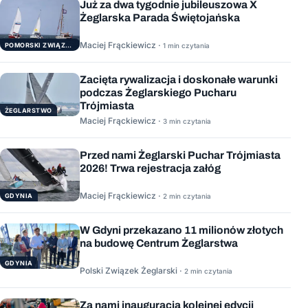
Już za dwa tygodnie jubileuszowa X
Żeglarska Parada Świętojańska
Maciej Frąckiewicz ·
POMORSKI ZWIĄZEK ŻEGLARSKI
1 min czytania
Zacięta rywalizacja i doskonałe warunki
podczas Żeglarskiego Pucharu
Trójmiasta
ŻEGLARSTWO
Maciej Frąckiewicz ·
3 min czytania
Przed nami Żeglarski Puchar Trójmiasta
2026! Trwa rejestracja załóg
Maciej Frąckiewicz ·
GDYNIA
2 min czytania
W Gdyni przekazano 11 milionów złotych
na budowę Centrum Żeglarstwa
GDYNIA
Polski Związek Żeglarski ·
2 min czytania
Za nami inauguracja kolejnej edycji