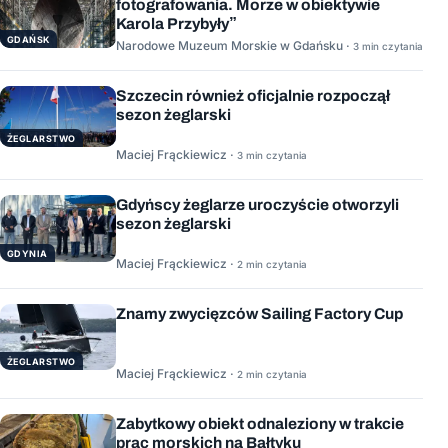
fotografowania. Morze w obiektywie
Karola Przybyły”
GDAŃSK
Narodowe Muzeum Morskie w Gdańsku ·
3 min czytania
Szczecin również oficjalnie rozpoczął
sezon żeglarski
ŻEGLARSTWO
Maciej Frąckiewicz ·
3 min czytania
Gdyńscy żeglarze uroczyście otworzyli
sezon żeglarski
GDYNIA
Maciej Frąckiewicz ·
2 min czytania
Znamy zwycięzców Sailing Factory Cup
ŻEGLARSTWO
Maciej Frąckiewicz ·
2 min czytania
Zabytkowy obiekt odnaleziony w trakcie
prac morskich na Bałtyku