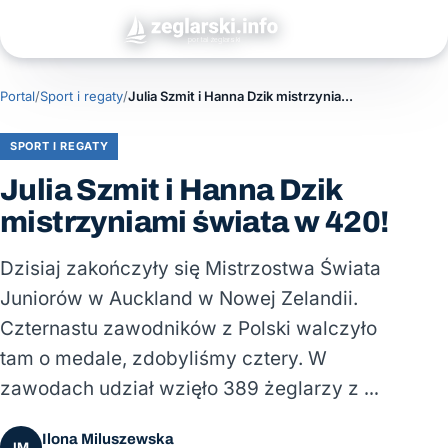
Portal
/
Sport i regaty
/
Julia Szmit i Hanna Dzik mistrzyniami świata w 420!
SPORT I REGATY
Julia Szmit i Hanna Dzik
mistrzyniami świata w 420!
Dzisiaj zakończyły się Mistrzostwa Świata
Juniorów w Auckland w Nowej Zelandii.
Czternastu zawodników z Polski walczyło
tam o medale, zdobyliśmy cztery. W
zawodach udział wzięło 389 żeglarzy z …
Ilona Miluszewska
IM