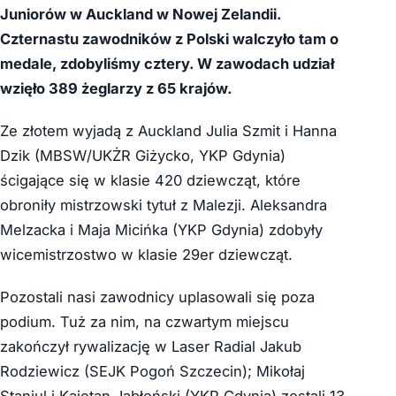
Juniorów w Auckland w Nowej Zelandii.
Czternastu zawodników z Polski walczyło tam o
medale, zdobyliśmy cztery. W zawodach udział
wzięło 389 żeglarzy z 65 krajów.
Ze złotem wyjadą z Auckland Julia Szmit i Hanna
Dzik (MBSW/UKŻR Giżycko, YKP Gdynia)
ścigające się w klasie 420 dziewcząt, które
obroniły mistrzowski tytuł z Malezji. Aleksandra
Melzacka i Maja Micińka (YKP Gdynia) zdobyły
wicemistrzostwo w klasie 29er dziewcząt.
Pozostali nasi zawodnicy uplasowali się poza
podium. Tuż za nim, na czwartym miejscu
zakończył rywalizację w Laser Radial Jakub
Rodziewicz (SEJK Pogoń Szczecin); Mikołaj
Staniul i Kajetan Jabłoński (YKP Gdynia) zostali 13