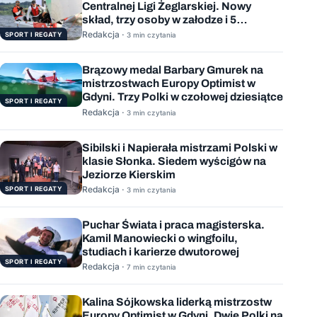
Centralnej Ligi Żeglarskiej. Nowy
skład, trzy osoby w załodze i 5
wygranych wyścigów
Redakcja ·
SPORT I REGATY
3 min czytania
Brązowy medal Barbary Gmurek na
mistrzostwach Europy Optimist w
Gdyni. Trzy Polki w czołowej dziesiątce
SPORT I REGATY
Redakcja ·
3 min czytania
Sibilski i Napierała mistrzami Polski w
klasie Słonka. Siedem wyścigów na
Jeziorze Kierskim
Redakcja ·
SPORT I REGATY
3 min czytania
Puchar Świata i praca magisterska.
Kamil Manowiecki o wingfoilu,
studiach i karierze dwutorowej
SPORT I REGATY
Redakcja ·
7 min czytania
Kalina Sójkowska liderką mistrzostw
Europy Optimist w Gdyni. Dwie Polki na