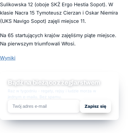
Sulikowska 12 (oboje SKŻ Ergo Hestia Sopot). W
klasie Nacra 15 Tymoteusz Cierzan i Oskar Niemira
(UKS Navigo Sopot) zajęli miejsce 11.
Na 65 startujących krajów zajęliśmy piąte miejsce.
Na pierwszym triumfowali Włosi.
Wyniki
Bądź na bieżąco z żeglarstwem
Raz w tygodniu - regaty, rejsy i ludzie morza w
jednym e-mailu. Bez spamu.
Zapisz się