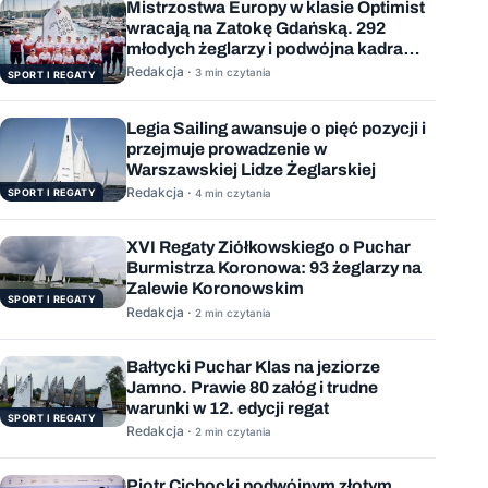
Mistrzostwa Europy w klasie Optimist
wracają na Zatokę Gdańską. 292
młodych żeglarzy i podwójna kadra
Polski
Redakcja ·
3 min czytania
SPORT I REGATY
Legia Sailing awansuje o pięć pozycji i
przejmuje prowadzenie w
Warszawskiej Lidze Żeglarskiej
Redakcja ·
SPORT I REGATY
4 min czytania
XVI Regaty Ziółkowskiego o Puchar
Burmistrza Koronowa: 93 żeglarzy na
Zalewie Koronowskim
SPORT I REGATY
Redakcja ·
2 min czytania
Bałtycki Puchar Klas na jeziorze
Jamno. Prawie 80 załóg i trudne
warunki w 12. edycji regat
SPORT I REGATY
Redakcja ·
2 min czytania
Piotr Cichocki podwójnym złotym