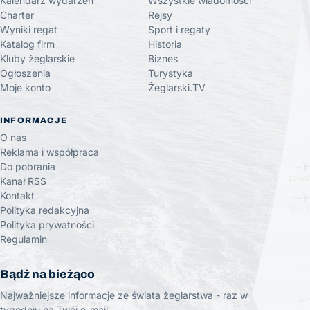
Kalendarz wydarzeń
Wszystkie wiadomości
Charter
Rejsy
Wyniki regat
Sport i regaty
Katalog firm
Historia
Kluby żeglarskie
Biznes
Ogłoszenia
Turystyka
Moje konto
Żeglarski.TV
INFORMACJE
O nas
Reklama i współpraca
Do pobrania
Kanał RSS
Kontakt
Polityka redakcyjna
Polityka prywatności
Regulamin
Bądź na bieżąco
Najważniejsze informacje ze świata żeglarstwa - raz w
tygodniu na Twój e-mail.