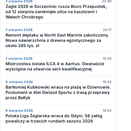
7 sierpnia 2026
22:40
Żagle 2026 w Szczecinie: rusza Biuro Przepustek,
od 12 sierpnia zamknięte ulice na Łasztowni i
Wałach Chrobrego
7 sierpnia 2026
20:17
Remont deptaku w North East Marinie zakończony.
Nowa nawierzchnia z drewna egzotycznego za
około 285 tys. zł
7 sierpnia 2026
15:39
Mistrzostwa świata ILCA 4 w Aarhus. Dwanaście
wyścigów na otwarcie serii kwalifikacyjnej
6 sierpnia 2026
19:33
Bartłomiej Kubkowski wraca na plażę w Dziwnowie.
Postument w Alei Gwiazd Sportu z trasą przeprawy
przez Bałtyk
6 sierpnia 2026
10:52
Polska Liga Żeglarska wraca do Gdyni. 56 załóg
powalczy w trzecich rundach sezonu 2026