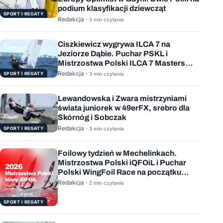
podium klasyfikacji dziewcząt
SPORT I REGATY
Redakcja ·
3 min czytania
Ciszkiewicz wygrywa ILCA 7 na
Jeziorze Dąbie. Puchar PSKL i
Mistrzostwa Polski ILCA 7 Masters
rozstrzygnięte
Redakcja ·
SPORT I REGATY
3 min czytania
Lewandowska i Zwara mistrzyniami
świata juniorek w 49erFX, srebro dla
Skórnóg i Sobczak
Redakcja ·
SPORT I REGATY
3 min czytania
Foilowy tydzień w Mechelinkach.
Mistrzostwa Polski iQFOiL i Puchar
Polski WingFoil Race na początku
sierpnia
Redakcja ·
2 min czytania
SPORT I REGATY