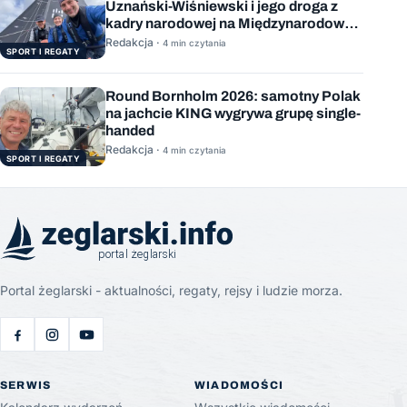
Uznański-Wiśniewski i jego droga z
kadry narodowej na Międzynarodową
Stację Kosmiczną
Redakcja ·
4 min czytania
SPORT I REGATY
Round Bornholm 2026: samotny Polak
na jachcie KING wygrywa grupę single-
handed
Redakcja ·
4 min czytania
SPORT I REGATY
Portal żeglarski - aktualności, regaty, rejsy i ludzie morza.
SERWIS
WIADOMOŚCI