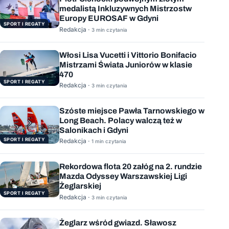
medalistą Inkluzywnych Mistrzostw
Europy EUROSAF w Gdyni
SPORT I REGATY
Redakcja ·
3 min czytania
Włosi Lisa Vucetti i Vittorio Bonifacio
Mistrzami Świata Juniorów w klasie
470
SPORT I REGATY
Redakcja ·
3 min czytania
Szóste miejsce Pawła Tarnowskiego w
Long Beach. Polacy walczą też w
Salonikach i Gdyni
SPORT I REGATY
Redakcja ·
1 min czytania
Rekordowa flota 20 załóg na 2. rundzie
Mazda Odyssey Warszawskiej Ligi
Żeglarskiej
SPORT I REGATY
Redakcja ·
3 min czytania
Żeglarz wśród gwiazd. Sławosz