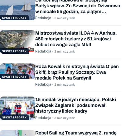
Bałtyk wpław. Ze Szwecji do Dziwnowa
w niecałe 55 godzin, za piątym
podejściem
Redakcja ·
SPORT I REGATY
3 min czytania
Mistrzostwa świata ILCA 4 w Aarhus.
450 młodych żeglarzy z 51 krajów i
debiut nowego żagla MkII
Redakcja ·
SPORT I REGATY
2 min czytania
Róża Kowalik mistrzynią świata O'pen
Skiff, brąz Pauliny Szczepy. Dwa
SPORT I REGATY
medale Polek na Sardynii
Redakcja ·
2 min czytania
15 medali w jednym miesiącu. Polski
Związek Żeglarski podsumował
historyczny lipiec kadry
Redakcja ·
SPORT I REGATY
3 min czytania
Rebel Sailing Team wygrywa 2. rundę