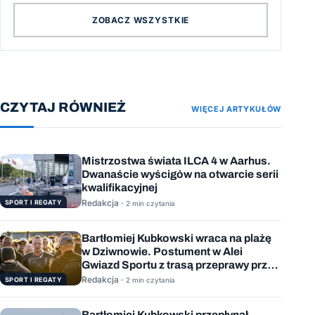
ZOBACZ WSZYSTKIE
CZYTAJ RÓWNIEŻ
WIĘCEJ ARTYKUŁÓW
Mistrzostwa świata ILCA 4 w Aarhus.
Dwanaście wyścigów na otwarcie serii
kwalifikacyjnej
Redakcja ·
SPORT I REGATY
2 min czytania
Bartłomiej Kubkowski wraca na plażę
w Dziwnowie. Postument w Alei
Gwiazd Sportu z trasą przeprawy przez
Bałtyk
Redakcja ·
SPORT I REGATY
2 min czytania
Bartłomiej Kubkowski przepłynął