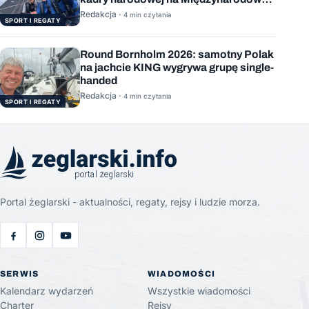
Stację Kosmiczną
Redakcja ·
4 min czytania
SPORT I REGATY
Round Bornholm 2026: samotny Polak
na jachcie KING wygrywa grupę single-
handed
Redakcja ·
4 min czytania
SPORT I REGATY
Portal żeglarski - aktualności, regaty, rejsy i ludzie morza.
SERWIS
WIADOMOŚCI
Kalendarz wydarzeń
Wszystkie wiadomości
Charter
Rejsy