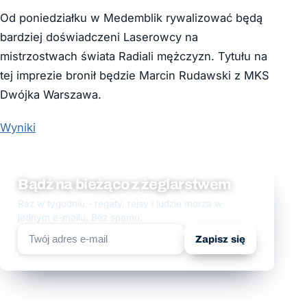
Od poniedziałku w Medemblik rywalizować będą
bardziej doświadczeni Laserowcy na
mistrzostwach świata Radiali mężczyzn. Tytułu na
tej imprezie bronił będzie Marcin Rudawski z MKS
Dwójka Warszawa.
Wyniki
Bądź na bieżąco z żeglarstwem
Raz w tygodniu - regaty, rejsy i ludzie morza w
jednym e-mailu. Bez spamu.
Zapisz się