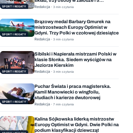
skład, trzy osoby w załodze i 5
wygranych wyścigów
Redakcja ·
SPORT I REGATY
3 min czytania
Brązowy medal Barbary Gmurek na
mistrzostwach Europy Optimist w
Gdyni. Trzy Polki w czołowej dziesiątce
SPORT I REGATY
Redakcja ·
3 min czytania
Sibilski i Napierała mistrzami Polski w
klasie Słonka. Siedem wyścigów na
Jeziorze Kierskim
Redakcja ·
SPORT I REGATY
3 min czytania
Puchar Świata i praca magisterska.
Kamil Manowiecki o wingfoilu,
studiach i karierze dwutorowej
SPORT I REGATY
Redakcja ·
7 min czytania
Kalina Sójkowska liderką mistrzostw
Europy Optimist w Gdyni. Dwie Polki na
podium klasyfikacji dziewcząt