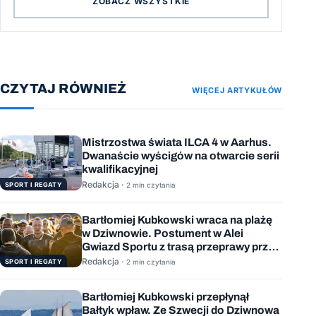
ZOBACZ WSZYSTKIE
CZYTAJ RÓWNIEŻ
WIĘCEJ ARTYKUŁÓW
Mistrzostwa świata ILCA 4 w Aarhus.
Dwanaście wyścigów na otwarcie serii
kwalifikacyjnej
Redakcja ·
SPORT I REGATY
2 min czytania
Bartłomiej Kubkowski wraca na plażę
w Dziwnowie. Postument w Alei
Gwiazd Sportu z trasą przeprawy przez
Bałtyk
Redakcja ·
SPORT I REGATY
2 min czytania
Bartłomiej Kubkowski przepłynął
Bałtyk wpław. Ze Szwecji do Dziwnowa