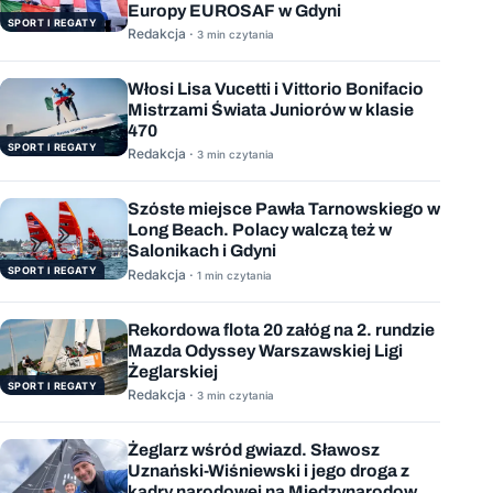
Europy EUROSAF w Gdyni
SPORT I REGATY
Redakcja ·
3 min czytania
Włosi Lisa Vucetti i Vittorio Bonifacio
Mistrzami Świata Juniorów w klasie
470
SPORT I REGATY
Redakcja ·
3 min czytania
Szóste miejsce Pawła Tarnowskiego w
Long Beach. Polacy walczą też w
Salonikach i Gdyni
SPORT I REGATY
Redakcja ·
1 min czytania
Rekordowa flota 20 załóg na 2. rundzie
Mazda Odyssey Warszawskiej Ligi
Żeglarskiej
SPORT I REGATY
Redakcja ·
3 min czytania
Żeglarz wśród gwiazd. Sławosz
Uznański-Wiśniewski i jego droga z
kadry narodowej na Międzynarodową