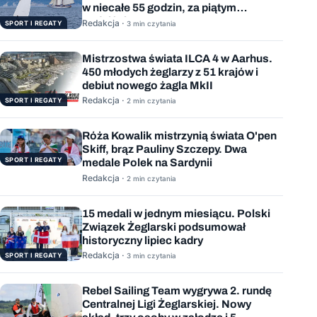
w niecałe 55 godzin, za piątym
podejściem
Redakcja ·
SPORT I REGATY
3 min czytania
Mistrzostwa świata ILCA 4 w Aarhus.
450 młodych żeglarzy z 51 krajów i
debiut nowego żagla MkII
Redakcja ·
SPORT I REGATY
2 min czytania
Róża Kowalik mistrzynią świata O'pen
Skiff, brąz Pauliny Szczepy. Dwa
SPORT I REGATY
medale Polek na Sardynii
Redakcja ·
2 min czytania
15 medali w jednym miesiącu. Polski
Związek Żeglarski podsumował
historyczny lipiec kadry
Redakcja ·
SPORT I REGATY
3 min czytania
Rebel Sailing Team wygrywa 2. rundę
Centralnej Ligi Żeglarskiej. Nowy