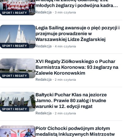
młodych żeglarzy i podwójna kadra
Polski
Redakcja ·
3 min czytania
SPORT I REGATY
Legia Sailing awansuje o pięć pozycji i
przejmuje prowadzenie w
Warszawskiej Lidze Żeglarskiej
Redakcja ·
SPORT I REGATY
4 min czytania
XVI Regaty Ziółkowskiego o Puchar
Burmistrza Koronowa: 93 żeglarzy na
Zalewie Koronowskim
SPORT I REGATY
Redakcja ·
2 min czytania
Bałtycki Puchar Klas na jeziorze
Jamno. Prawie 80 załóg i trudne
warunki w 12. edycji regat
SPORT I REGATY
Redakcja ·
2 min czytania
Piotr Cichocki podwójnym złotym
medalistą Inkluzywnych Mistrzostw