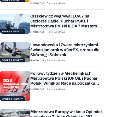
SPORT I REGATY
Redakcja ·
3 min czytania
Ciszkiewicz wygrywa ILCA 7 na
Jeziorze Dąbie. Puchar PSKL i
Mistrzostwa Polski ILCA 7 Masters
rozstrzygnięte
Redakcja ·
SPORT I REGATY
3 min czytania
Lewandowska i Zwara mistrzyniami
świata juniorek w 49erFX, srebro dla
Skórnóg i Sobczak
Redakcja ·
SPORT I REGATY
3 min czytania
Foilowy tydzień w Mechelinkach.
Mistrzostwa Polski iQFOiL i Puchar
Polski WingFoil Race na początku
sierpnia
Redakcja ·
2 min czytania
SPORT I REGATY
Mistrzostwa Europy w klasie Optimist
wracają na Zatokę Gdańską. 292