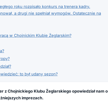
iegłego roku rozpisało konkurs na trenera kadry.
nował, a drugi nie spełniał wymogów. Ostatecznie na
pracą w Chojnickim Klubie Żeglarskim?
ia?
ropy?
dział?
owiedzieć: to był udany sezon?
ner z Chojnickiego Klubu Żeglarskiego opowiedział nam o
ażniejszych imprezach.