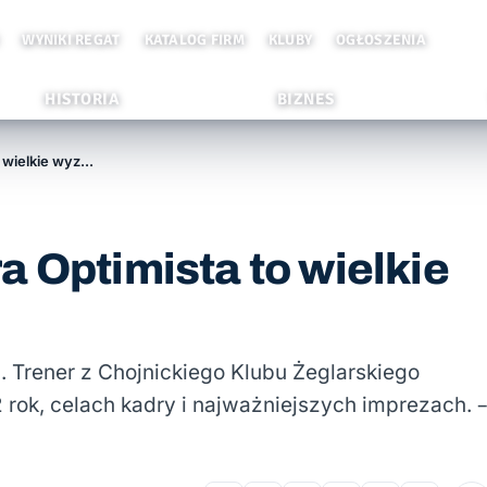
WYNIKI REGAT
KATALOG FIRM
KLUBY
OGŁOSZENIA
HISTORIA
BIZNES
Karol Jączkowski: Kadra Optimista to wielkie wyzwanie
a Optimista to wielkie
i. Trener z Chojnickiego Klubu Żeglarskiego
 rok, celach kadry i najważniejszych imprezach. 