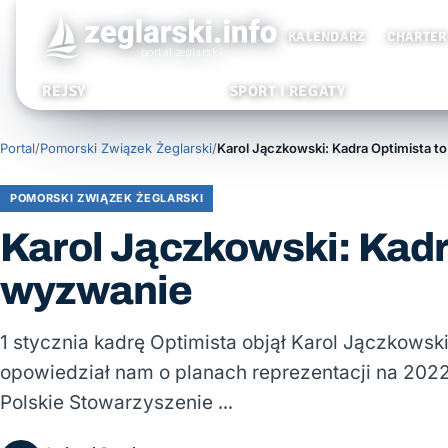
KALENDARZ
CHARTER
REJSY
SPORT I REGATY
Portal
/
Pomorski Związek Żeglarski
/
POMORSKI ZWIĄZEK ŻEGLARSKI
Karol Jączkowski: Kadr
wyzwanie
1 stycznia kadrę Optimista objął Karol Jączkowsk
opowiedział nam o planach reprezentacji na 2022
Polskie Stowarzyszenie …