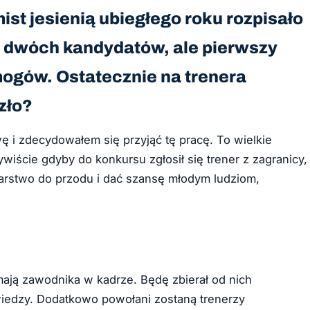
ist jesienią ubiegłego roku rozpisało
ię dwóch kandydatów, ale pierwszy
mogów. Ostatecznie na trenera
zło?
 i zdecydowałem się przyjąć tę pracę. To wielkie
iście gdyby do konkursu zgłosił się trener z zagranicy,
glarstwo do przodu i dać szansę młodym ludziom,
ają zawodnika w kadrze. Będę zbierał od nich
 wiedzy. Dodatkowo powołani zostaną trenerzy