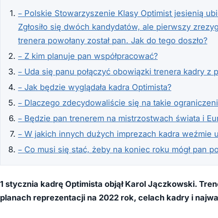
– Polskie Stowarzyszenie Klasy Optimist jesienią ub
Zgłosiło się dwóch kandydatów, ale pierwszy zrezyg
trenera powołany został pan. Jak do tego doszło?
– Z kim planuje pan współpracować?
– Uda się panu połączyć obowiązki trenera kadry z 
– Jak będzie wyglądała kadra Optimista?
– Dlaczego zdecydowaliście się na takie ograniczen
– Będzie pan trenerem na mistrzostwach świata i Eu
– W jakich innych dużych imprezach kadra weźmie u
– Co musi się stać, żeby na koniec roku mógł pan p
1 stycznia kadrę Optimista objął Karol Jączkowski. Tre
planach reprezentacji na 2022 rok, celach kadry i najw