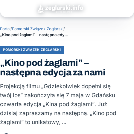
Portal
/
Pomorski Związek Żeglarski
/
„Kino pod żaglami” – następna edycja za nami
POMORSKI ZWIĄZEK ŻEGLARSKI
„Kino pod żaglami” –
następna edycja za nami
Projekcją filmu „Gdziekolwiek dopełni się
twój los” zakończyła się 7 maja w Gdańsku
czwarta edycja „Kina pod żaglami”. Już
dzisiaj zapraszamy na następną. „Kino pod
żaglami” to unikatowy, …