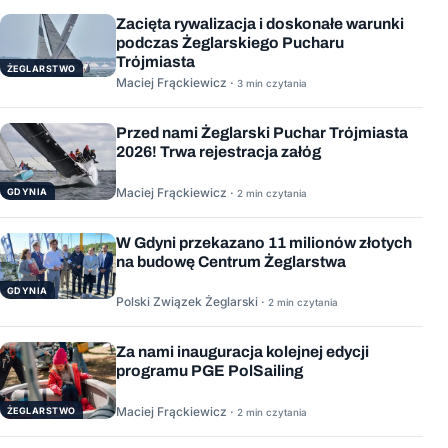
Zacięta rywalizacja i doskonałe warunki
podczas Żeglarskiego Pucharu
Trójmiasta
ŻEGLARSTWO
Maciej Frąckiewicz ·
3 min czytania
Przed nami Żeglarski Puchar Trójmiasta
2026! Trwa rejestracja załóg
Maciej Frąckiewicz ·
GDYNIA
2 min czytania
W Gdyni przekazano 11 milionów złotych
na budowę Centrum Żeglarstwa
GDYNIA
Polski Związek Żeglarski ·
2 min czytania
Za nami inauguracja kolejnej edycji
programu PGE PolSailing
Maciej Frąckiewicz ·
ŻEGLARSTWO
2 min czytania