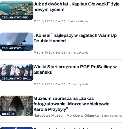
Już od dwóch lat „Kapitan Głowacki” żyje
nowym życiem
ŻEGLARSTWO REKERACYJNE
Maciej Frąckiewicz ·
1 min czytania
„Konsal” najlepszy w ragatach WarmUp
Double Handed
ŻEGLARSTWO
Maciej Frąckiewicz ·
2 min czytania
Wielki Start programu PGE PolSailing w
Gdańsku
ŻEGLARSTWO SPORTOWE
Maciej Frąckiewicz ·
2 min czytania
Muzeum zaprasza na „Zakaz
fotografowania. Morze w obiektywie
Karola Przybyły”
GDAŃSK
Narodowe Muzeum Morskie w Gdańsku ·
3 min czytania