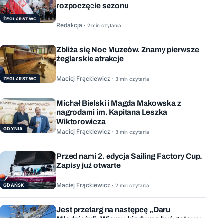
rozpoczęcie sezonu
ŻEGLARSTWO
Redakcja ·
2 min czytania
Zbliża się Noc Muzeów. Znamy pierwsze
żeglarskie atrakcje
Maciej Frąckiewicz ·
ŻEGLARSTWO
3 min czytania
Michał Bielski i Magda Makowska z
nagrodami im. Kapitana Leszka
Wiktorowicza
GDYNIA
Maciej Frąckiewicz ·
3 min czytania
Przed nami 2. edycja Sailing Factory Cup.
Zapisy już otwarte
Maciej Frąckiewicz ·
GDAŃSK
2 min czytania
Jest przetarg na następcę „Daru