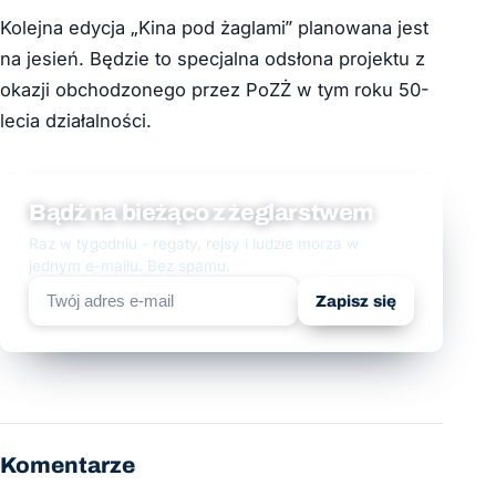
Kolejna edycja „Kina pod żaglami” planowana jest
na jesień. Będzie to specjalna odsłona projektu z
okazji obchodzonego przez PoZŻ w tym roku 50-
lecia działalności.
Bądź na bieżąco z żeglarstwem
Raz w tygodniu - regaty, rejsy i ludzie morza w
jednym e-mailu. Bez spamu.
Zapisz się
Komentarze