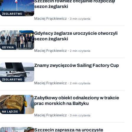
Szczecin również oficjalnie rozpoczął
sezon żeglarski
ŻEGLARSTWO
Maciej Frąckiewicz ·
3 min czytania
Gdyńscy żeglarze uroczyście otworzyli
sezon żeglarski
GDYNIA
Maciej Frąckiewicz ·
2 min czytania
Znamy zwycięzców Sailing Factory Cup
ŻEGLARSTWO
Maciej Frąckiewicz ·
2 min czytania
Zabytkowy obiekt odnaleziony w trakcie
prac morskich na Bałtyku
NA LĄDZIE
Maciej Frąckiewicz ·
3 min czytania
Szczecin zaprasza na uroczyste