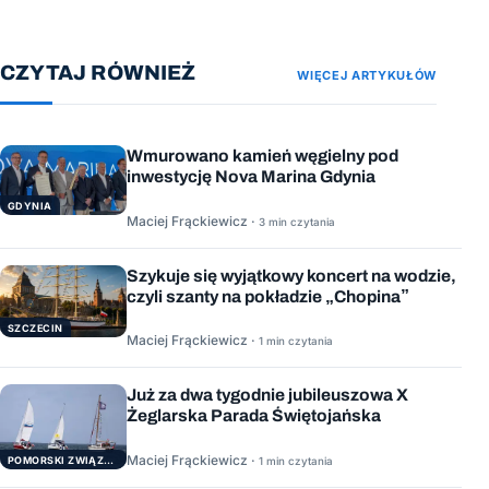
CZYTAJ RÓWNIEŻ
WIĘCEJ ARTYKUŁÓW
Wmurowano kamień węgielny pod
inwestycję Nova Marina Gdynia
GDYNIA
Maciej Frąckiewicz ·
3 min czytania
Szykuje się wyjątkowy koncert na wodzie,
czyli szanty na pokładzie „Chopina”
SZCZECIN
Maciej Frąckiewicz ·
1 min czytania
Już za dwa tygodnie jubileuszowa X
Żeglarska Parada Świętojańska
Maciej Frąckiewicz ·
POMORSKI ZWIĄZEK ŻEGLARSKI
1 min czytania