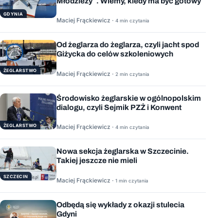
Młodzieży”. Wiemy, kiedy ma być gotowy
GDYNIA
Maciej Frąckiewicz ·
4 min czytania
Od żeglarza do żeglarza, czyli jacht spod
Giżycka do celów szkoleniowych
ŻEGLARSTWO
Maciej Frąckiewicz ·
2 min czytania
Środowisko żeglarskie w ogólnopolskim
dialogu, czyli Sejmik PZŻ i Konwent
ŻEGLARSTWO
Maciej Frąckiewicz ·
4 min czytania
Nowa sekcja żeglarska w Szczecinie.
Takiej jeszcze nie mieli
SZCZECIN
Maciej Frąckiewicz ·
1 min czytania
Odbędą się wykłady z okazji stulecia
Gdyni