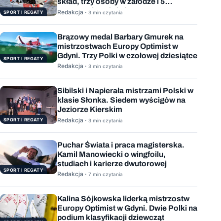
skład, trzy osoby w załodze i 5
wygranych wyścigów
Redakcja ·
SPORT I REGATY
3 min czytania
Brązowy medal Barbary Gmurek na
mistrzostwach Europy Optimist w
Gdyni. Trzy Polki w czołowej dziesiątce
SPORT I REGATY
Redakcja ·
3 min czytania
Sibilski i Napierała mistrzami Polski w
klasie Słonka. Siedem wyścigów na
Jeziorze Kierskim
Redakcja ·
SPORT I REGATY
3 min czytania
Puchar Świata i praca magisterska.
Kamil Manowiecki o wingfoilu,
studiach i karierze dwutorowej
SPORT I REGATY
Redakcja ·
7 min czytania
Kalina Sójkowska liderką mistrzostw
Europy Optimist w Gdyni. Dwie Polki na
podium klasyfikacji dziewcząt