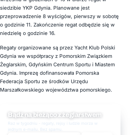
siedzibie YKP Gdynia. Planowane jest
przeprowadzenie 8 wyścigów, pierwszy w sobotę
o godzinie 11. Zakończenie regat odbędzie się w
niedzielę o godzinie 16.
Regaty organizowane są przez Yacht Klub Polski
Gdynia we współpracy z Pomorskim Związkiem
Żeglarskim, Gdyńskim Centrum Sportu i Miastem
Gdynia. Imprezę dofinansowała Pomorska
Federacja Sportu ze środków Urzędu
Marszałkowskiego województwa pomorskiego.
Bądź na bieżąco z żeglarstwem
Raz w tygodniu - regaty, rejsy i ludzie morza w
jednym e-mailu. Bez spamu.