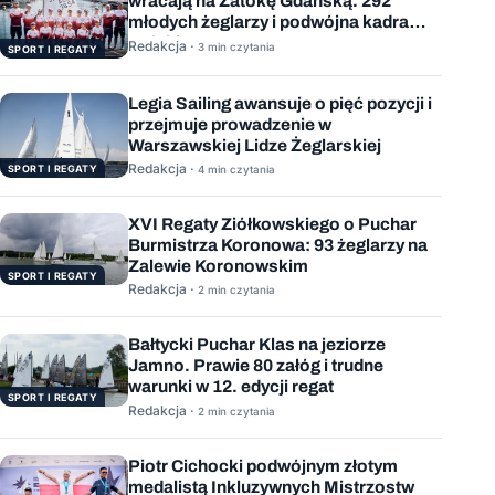
wracają na Zatokę Gdańską. 292
młodych żeglarzy i podwójna kadra
Polski
Redakcja ·
3 min czytania
SPORT I REGATY
Legia Sailing awansuje o pięć pozycji i
przejmuje prowadzenie w
Warszawskiej Lidze Żeglarskiej
Redakcja ·
SPORT I REGATY
4 min czytania
XVI Regaty Ziółkowskiego o Puchar
Burmistrza Koronowa: 93 żeglarzy na
Zalewie Koronowskim
SPORT I REGATY
Redakcja ·
2 min czytania
Bałtycki Puchar Klas na jeziorze
Jamno. Prawie 80 załóg i trudne
warunki w 12. edycji regat
SPORT I REGATY
Redakcja ·
2 min czytania
Piotr Cichocki podwójnym złotym
medalistą Inkluzywnych Mistrzostw