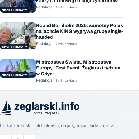
kadry narodowej na Międzynarodową
Stację Kosmiczną
Redakcja ·
4 min czytania
SPORT I REGATY
Round Bornholm 2026: samotny Polak
na jachcie KING wygrywa grupę single-
handed
Redakcja ·
4 min czytania
SPORT I REGATY
Mistrzostwa Świata, Mistrzostwa
Europy i Test Event. Żeglarski tydzień
w Gdyni
SPORT I REGATY
Redakcja ·
3 min czytania
Portal żeglarski - aktualności, regaty, rejsy i ludzie morza.