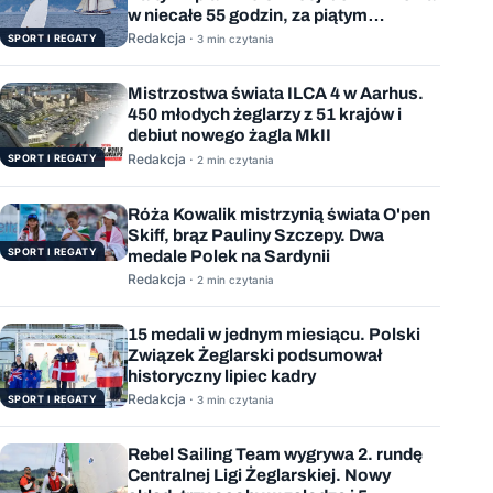
w niecałe 55 godzin, za piątym
podejściem
Redakcja ·
SPORT I REGATY
3 min czytania
Mistrzostwa świata ILCA 4 w Aarhus.
450 młodych żeglarzy z 51 krajów i
debiut nowego żagla MkII
Redakcja ·
SPORT I REGATY
2 min czytania
Róża Kowalik mistrzynią świata O'pen
Skiff, brąz Pauliny Szczepy. Dwa
SPORT I REGATY
medale Polek na Sardynii
Redakcja ·
2 min czytania
15 medali w jednym miesiącu. Polski
Związek Żeglarski podsumował
historyczny lipiec kadry
Redakcja ·
SPORT I REGATY
3 min czytania
Rebel Sailing Team wygrywa 2. rundę
Centralnej Ligi Żeglarskiej. Nowy