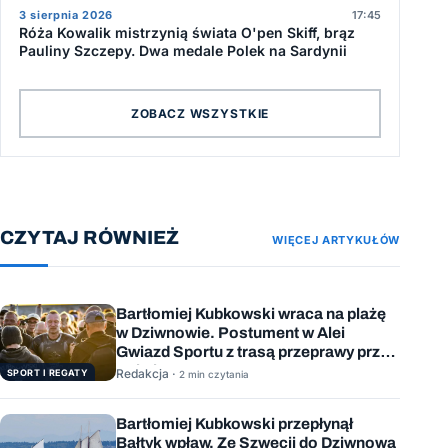
3 sierpnia 2026
17:45
Róża Kowalik mistrzynią świata O'pen Skiff, brąz
Pauliny Szczepy. Dwa medale Polek na Sardynii
ZOBACZ WSZYSTKIE
CZYTAJ RÓWNIEŻ
WIĘCEJ ARTYKUŁÓW
Bartłomiej Kubkowski wraca na plażę
w Dziwnowie. Postument w Alei
Gwiazd Sportu z trasą przeprawy przez
Bałtyk
Redakcja ·
SPORT I REGATY
2 min czytania
Bartłomiej Kubkowski przepłynął
Bałtyk wpław. Ze Szwecji do Dziwnowa