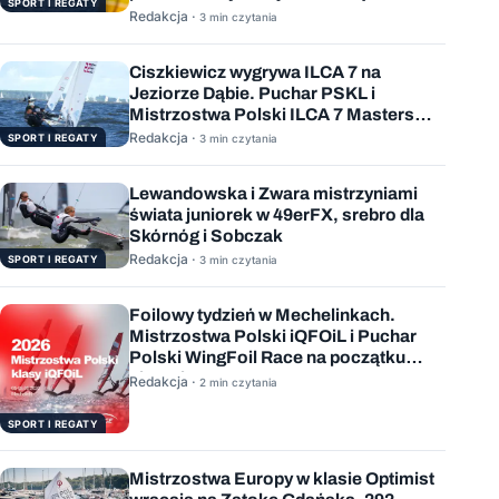
SPORT I REGATY
Redakcja ·
3 min czytania
Ciszkiewicz wygrywa ILCA 7 na
Jeziorze Dąbie. Puchar PSKL i
Mistrzostwa Polski ILCA 7 Masters
rozstrzygnięte
Redakcja ·
SPORT I REGATY
3 min czytania
Lewandowska i Zwara mistrzyniami
świata juniorek w 49erFX, srebro dla
Skórnóg i Sobczak
Redakcja ·
SPORT I REGATY
3 min czytania
Foilowy tydzień w Mechelinkach.
Mistrzostwa Polski iQFOiL i Puchar
Polski WingFoil Race na początku
sierpnia
Redakcja ·
2 min czytania
SPORT I REGATY
Mistrzostwa Europy w klasie Optimist