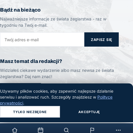
Bądź na bieżąco
Najważniejsze informacje ze świata żeglarstwa - raz w
tygodniu na Twój e-mail.
ZAPISZ SIĘ
Masz temat dla redakcji?
Widziałeś ciekawe wydarzenie albo masz newsa ze świata
żeglarstwa? Daj nam znać!
ZGŁOŚ TEMAT
Używamy plików cookies, aby zapewnić najlepsze działanie
serwisu i analizować ruch. Szczegóły znajdziesz w
Polityce
prywatności
.
TYLKO NIEZBĘDNE
AKCEPTUJĘ
© 2026 Żeglarski.info. Wszelkie prawa zastrzeżone.