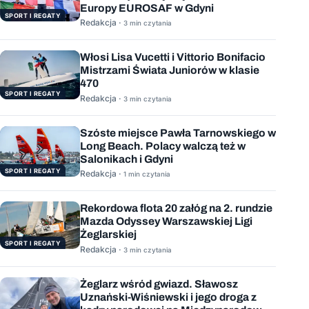
Europy EUROSAF w Gdyni
SPORT I REGATY
Redakcja ·
3 min czytania
Włosi Lisa Vucetti i Vittorio Bonifacio
Mistrzami Świata Juniorów w klasie
470
SPORT I REGATY
Redakcja ·
3 min czytania
Szóste miejsce Pawła Tarnowskiego w
Long Beach. Polacy walczą też w
Salonikach i Gdyni
SPORT I REGATY
Redakcja ·
1 min czytania
Rekordowa flota 20 załóg na 2. rundzie
Mazda Odyssey Warszawskiej Ligi
Żeglarskiej
SPORT I REGATY
Redakcja ·
3 min czytania
Żeglarz wśród gwiazd. Sławosz
Uznański-Wiśniewski i jego droga z