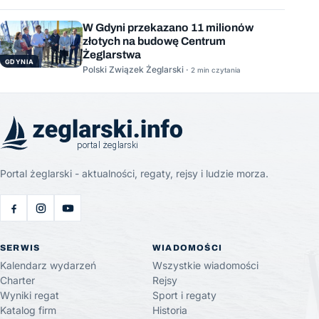
W Gdyni przekazano 11 milionów
złotych na budowę Centrum
Żeglarstwa
GDYNIA
Polski Związek Żeglarski ·
2 min czytania
Portal żeglarski - aktualności, regaty, rejsy i ludzie morza.
SERWIS
WIADOMOŚCI
Kalendarz wydarzeń
Wszystkie wiadomości
Charter
Rejsy
Wyniki regat
Sport i regaty
Katalog firm
Historia