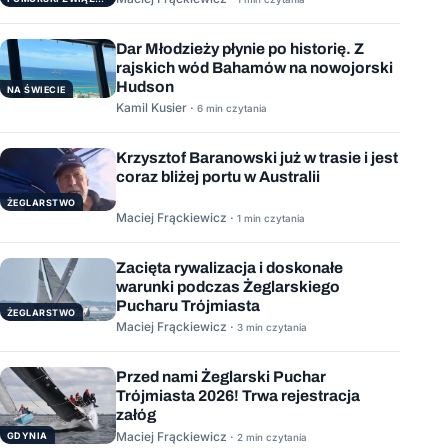
Dar Młodzieży płynie po historię. Z
rajskich wód Bahamów na nowojorski
Hudson
NA ŚWIECIE
Kamil Kusier ·
6 min czytania
Krzysztof Baranowski już w trasie i jest
coraz bliżej portu w Australii
ŻEGLARSTWO
Maciej Frąckiewicz ·
1 min czytania
Zacięta rywalizacja i doskonałe
warunki podczas Żeglarskiego
Pucharu Trójmiasta
ŻEGLARSTWO
Maciej Frąckiewicz ·
3 min czytania
Przed nami Żeglarski Puchar
Trójmiasta 2026! Trwa rejestracja
załóg
Maciej Frąckiewicz ·
GDYNIA
2 min czytania