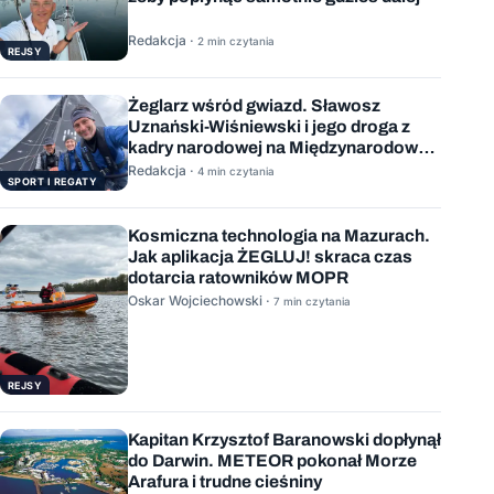
Redakcja ·
2 min czytania
REJSY
Żeglarz wśród gwiazd. Sławosz
Uznański-Wiśniewski i jego droga z
kadry narodowej na Międzynarodową
Stację Kosmiczną
Redakcja ·
4 min czytania
SPORT I REGATY
Kosmiczna technologia na Mazurach.
Jak aplikacja ŻEGLUJ! skraca czas
dotarcia ratowników MOPR
Oskar Wojciechowski ·
7 min czytania
REJSY
Kapitan Krzysztof Baranowski dopłynął
do Darwin. METEOR pokonał Morze
Arafura i trudne cieśniny