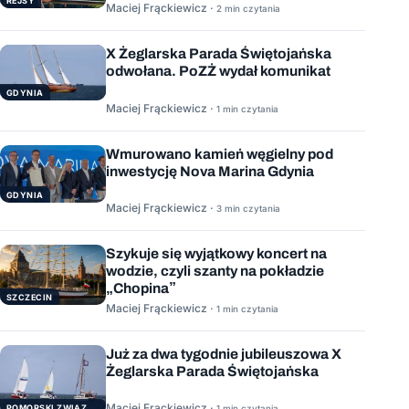
REJSY
Maciej Frąckiewicz ·
2 min czytania
X Żeglarska Parada Świętojańska
odwołana. PoZŻ wydał komunikat
GDYNIA
Maciej Frąckiewicz ·
1 min czytania
Wmurowano kamień węgielny pod
inwestycję Nova Marina Gdynia
GDYNIA
Maciej Frąckiewicz ·
3 min czytania
Szykuje się wyjątkowy koncert na
wodzie, czyli szanty na pokładzie
„Chopina”
SZCZECIN
Maciej Frąckiewicz ·
1 min czytania
Już za dwa tygodnie jubileuszowa X
Żeglarska Parada Świętojańska
Maciej Frąckiewicz ·
POMORSKI ZWIĄZEK ŻEGLARSKI
1 min czytania