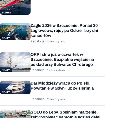
BIZNES
Żagle 2026 w Szczecinie. Ponad 30
żaglowców, rejsy po Odrze i trzy dni
koncertów
REJSY
Redakcja ·
2 min czytania
ORP Iskra już w czwartek w
Szczecinie. Bezpłatne wejście na
pokład przy Bulwarze Chrobrego
Redakcja ·
REJSY
1 min czytania
Dar Młodzieży wraca do Polski.
Powitanie w Gdyni już 24 sierpnia
REJSY
Redakcja ·
2 min czytania
SOLO do Łeby. Spełniam marzenie,
żeby popłynąć samotnie gdzieś dalej