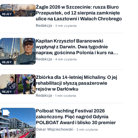
Żagle 2026 w Szczecinie: rusza Biuro
Przepustek, od 12 sierpnia zamknięte
REJSY
ulice na Łasztowni i Wałach Chrobrego
Redakcja ·
3 min czytania
Kapitan Krzysztof Baranowski
wypłynął z Darwin. Dwa tygodnie
napraw, gościnna Polonia i kurs na
Mauritius
Redakcja ·
4 min czytania
REJSY
Zbiórka dla 14-letniej Michaliny. O jej
rehabilitacji słyszą pasażerowie
rejsów w Darłówku
REJSY
Redakcja ·
1 min czytania
Polboat Yachting Festival 2026
zakończony. Pięć nagród Gdynia
POLBOAT Award i blisko 30 premier
Oskar Wojciechowski ·
3 min czytania