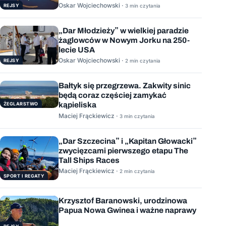
Oskar Wojciechowski ·
REJSY
3 min czytania
„Dar Młodzieży” w wielkiej paradzie
żaglowców w Nowym Jorku na 250-
lecie USA
Oskar Wojciechowski ·
REJSY
2 min czytania
Bałtyk się przegrzewa. Zakwity sinic
będą coraz częściej zamykać
kąpieliska
ŻEGLARSTWO
Maciej Frąckiewicz ·
3 min czytania
„Dar Szczecina” i „Kapitan Głowacki”
zwycięzcami pierwszego etapu The
Tall Ships Races
Maciej Frąckiewicz ·
2 min czytania
SPORT I REGATY
Krzysztof Baranowski, urodzinowa
Papua Nowa Gwinea i ważne naprawy