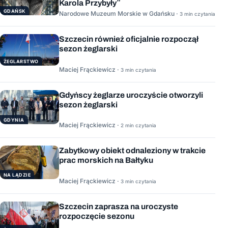
Karola Przybyły”
GDAŃSK
Narodowe Muzeum Morskie w Gdańsku ·
3 min czytania
Szczecin również oficjalnie rozpoczął
sezon żeglarski
ŻEGLARSTWO
Maciej Frąckiewicz ·
3 min czytania
Gdyńscy żeglarze uroczyście otworzyli
sezon żeglarski
GDYNIA
Maciej Frąckiewicz ·
2 min czytania
Zabytkowy obiekt odnaleziony w trakcie
prac morskich na Bałtyku
NA LĄDZIE
Maciej Frąckiewicz ·
3 min czytania
Szczecin zaprasza na uroczyste
rozpoczęcie sezonu