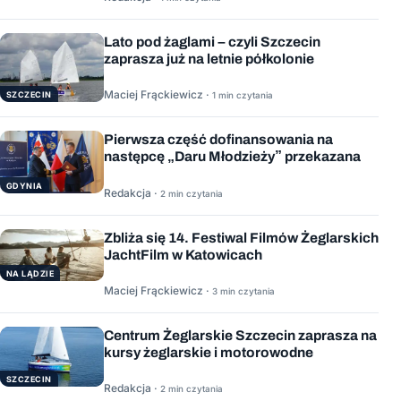
Lato pod żaglami – czyli Szczecin
zaprasza już na letnie półkolonie
Maciej Frąckiewicz ·
1 min czytania
SZCZECIN
Pierwsza część dofinansowania na
następcę „Daru Młodzieży” przekazana
GDYNIA
Redakcja ·
2 min czytania
Zbliża się 14. Festiwal Filmów Żeglarskich
JachtFilm w Katowicach
NA LĄDZIE
Maciej Frąckiewicz ·
3 min czytania
Centrum Żeglarskie Szczecin zaprasza na
kursy żeglarskie i motorowodne
SZCZECIN
Redakcja ·
2 min czytania