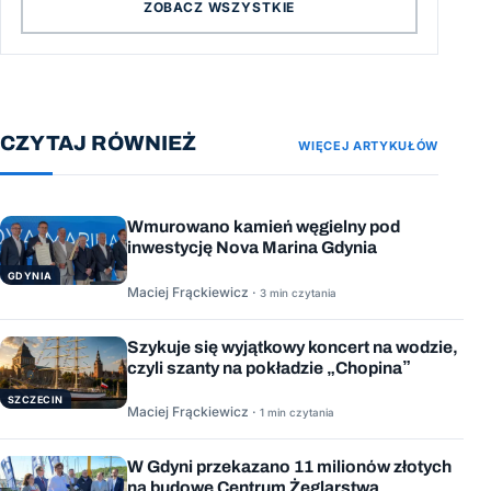
ZOBACZ WSZYSTKIE
CZYTAJ RÓWNIEŻ
WIĘCEJ ARTYKUŁÓW
Wmurowano kamień węgielny pod
inwestycję Nova Marina Gdynia
GDYNIA
Maciej Frąckiewicz ·
3 min czytania
Szykuje się wyjątkowy koncert na wodzie,
czyli szanty na pokładzie „Chopina”
SZCZECIN
Maciej Frąckiewicz ·
1 min czytania
W Gdyni przekazano 11 milionów złotych
na budowę Centrum Żeglarstwa