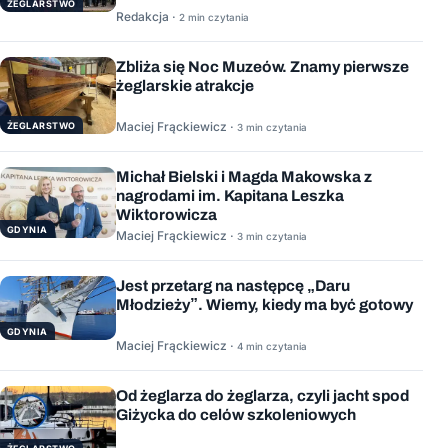
ŻEGLARSTWO
Redakcja ·
2 min czytania
Zbliża się Noc Muzeów. Znamy pierwsze
żeglarskie atrakcje
Maciej Frąckiewicz ·
ŻEGLARSTWO
3 min czytania
Michał Bielski i Magda Makowska z
nagrodami im. Kapitana Leszka
Wiktorowicza
GDYNIA
Maciej Frąckiewicz ·
3 min czytania
Jest przetarg na następcę „Daru
Młodzieży”. Wiemy, kiedy ma być gotowy
GDYNIA
Maciej Frąckiewicz ·
4 min czytania
Od żeglarza do żeglarza, czyli jacht spod
Giżycka do celów szkoleniowych