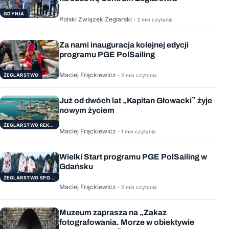
GDYNIA
Polski Związek Żeglarski ·
2 min czytania
Za nami inauguracja kolejnej edycji
programu PGE PolSailing
Maciej Frąckiewicz ·
ŻEGLARSTWO
2 min czytania
Już od dwóch lat „Kapitan Głowacki” żyje
nowym życiem
ŻEGLARSTWO REKERACYJNE
Maciej Frąckiewicz ·
1 min czytania
Wielki Start programu PGE PolSailing w
Gdańsku
ŻEGLARSTWO SPORTOWE
Maciej Frąckiewicz ·
2 min czytania
Muzeum zaprasza na „Zakaz
fotografowania. Morze w obiektywie