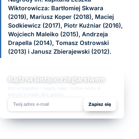
Wiktorowicza: Bartłomiej Skwara
(2019), Mariusz Koper (2018), Maciej
Sodkiewicz (2017), Piotr Kuźniar (2016),
Wojciech Maleiko (2015), Andrzeja
Drapella (2014), Tomasz Ostrowski
(2013) i Janusz Zbierajewski (2012).
Bądź na bieżąco z żeglarstwem
Raz w tygodniu - regaty, rejsy i ludzie morza w
jednym e-mailu. Bez spamu.
Zapisz się