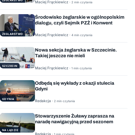
ŻEGLARSTWO
Maciej Frąckiewicz ·
2 min czytania
Środowisko żeglarskie w ogólnopolskim
dialogu, czyli Sejmik PZŻ i Konwent
ŻEGLARSTWO
Maciej Frąckiewicz ·
4 min czytania
Nowa sekcja żeglarska w Szczecinie.
Takiej jeszcze nie mieli
SZCZECIN
Maciej Frąckiewicz ·
1 min czytania
Odbędą się wykłady z okazji stulecia
Gdyni
GDYNIA
Redakcja ·
2 min czytania
Stowarzyszenie Żuławy zaprasza na
naradę nawigacyjną przed sezonem
NA LĄDZIE
Redakcja ·
1 min czytania