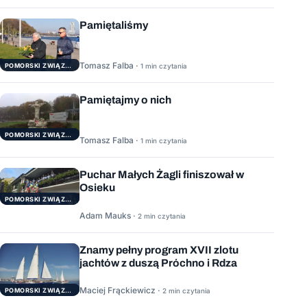
Pamiętaliśmy
Tomasz Falba ·
POMORSKI ZWIĄZEK ŻEGLARSKI
1 min czytania
Pamiętajmy o nich
POMORSKI ZWIĄZEK ŻEGLARSKI
Tomasz Falba ·
1 min czytania
Puchar Małych Żagli finiszował w
Osieku
POMORSKI ZWIĄZEK ŻEGLARSKI
Adam Mauks ·
2 min czytania
Znamy pełny program XVII zlotu
jachtów z duszą Próchno i Rdza
Maciej Frąckiewicz ·
POMORSKI ZWIĄZEK ŻEGLARSKI
2 min czytania