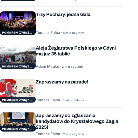
Trzy Puchary, jedna Gala
Tomasz Falba ·
POMORSKI ZWIĄZEK ŻEGLARSKI
5 min czytania
Aleja Żeglarstwa Polskiego w Gdyni
ma już 35 tablic
Adam Mauks ·
POMORSKI ZWIĄZEK ŻEGLARSKI
2 min czytania
Zapraszamy na paradę!
Tomasz Falba ·
POMORSKI ZWIĄZEK ŻEGLARSKI
1 min czytania
Zapraszamy do zgłaszania
kandydatów do Kryształowego Żagla
2025!
POMORSKI ZWIĄZEK ŻEGLARSKI
Tomasz Falba ·
2 min czytania