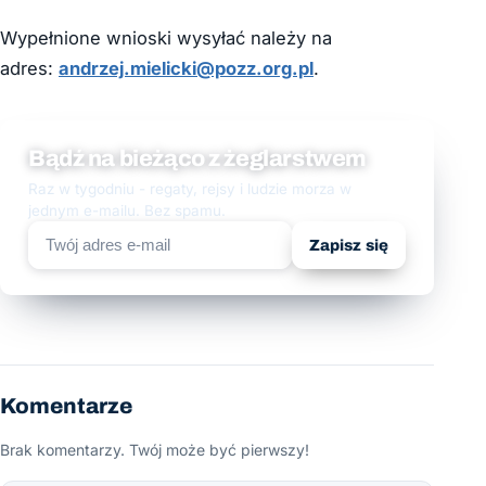
Wypełnione wnioski wysyłać należy na
adres:
andrzej.mielicki@pozz.org.pl
.
Bądź na bieżąco z żeglarstwem
Raz w tygodniu - regaty, rejsy i ludzie morza w
jednym e-mailu. Bez spamu.
Zapisz się
Komentarze
Brak komentarzy. Twój może być pierwszy!