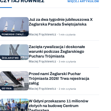
CZYTAJ RÓWNIEŻ
WIĘCEJ ARTYKUŁÓW
Już za dwa tygodnie jubileuszowa X
Żeglarska Parada Świętojańska
Maciej Frąckiewicz ·
POMORSKI ZWIĄZEK ŻEGLARSKI
1 min czytania
Zacięta rywalizacja i doskonałe
warunki podczas Żeglarskiego
Pucharu Trójmiasta
ŻEGLARSTWO
Maciej Frąckiewicz ·
3 min czytania
Przed nami Żeglarski Puchar
Trójmiasta 2026! Trwa rejestracja
załóg
Maciej Frąckiewicz ·
GDYNIA
2 min czytania
W Gdyni przekazano 11 milionów
złotych na budowę Centrum
Żeglarstwa