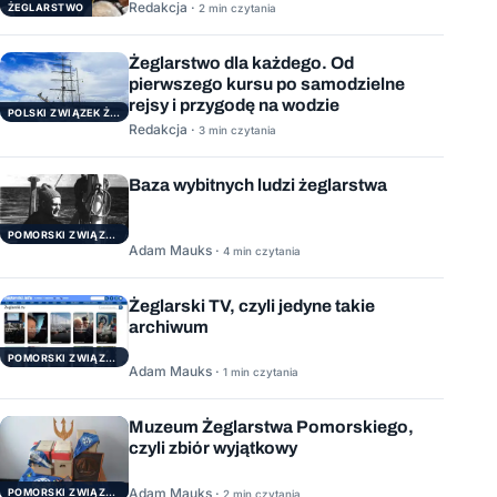
Redakcja ·
ŻEGLARSTWO
2 min czytania
Żeglarstwo dla każdego. Od
pierwszego kursu po samodzielne
rejsy i przygodę na wodzie
POLSKI ZWIĄZEK ŻEGLARSKI
Redakcja ·
3 min czytania
Baza wybitnych ludzi żeglarstwa
POMORSKI ZWIĄZEK ŻEGLARSKI
Adam Mauks ·
4 min czytania
Żeglarski TV, czyli jedyne takie
archiwum
POMORSKI ZWIĄZEK ŻEGLARSKI
Adam Mauks ·
1 min czytania
Muzeum Żeglarstwa Pomorskiego,
czyli zbiór wyjątkowy
Adam Mauks ·
POMORSKI ZWIĄZEK ŻEGLARSKI
2 min czytania