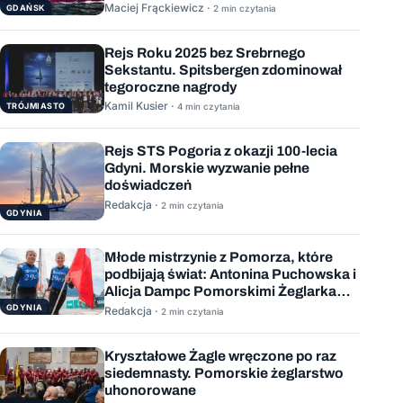
Maciej Frąckiewicz ·
GDAŃSK
2 min czytania
Rejs Roku 2025 bez Srebrnego
Sekstantu. Spitsbergen zdominował
tegoroczne nagrody
Kamil Kusier ·
TRÓJMIASTO
4 min czytania
Rejs STS Pogoria z okazji 100-lecia
Gdyni. Morskie wyzwanie pełne
doświadczeń
Redakcja ·
2 min czytania
GDYNIA
Młode mistrzynie z Pomorza, które
podbijają świat: Antonina Puchowska i
Alicja Dampc Pomorskimi Żeglarkami
Roku 2025
GDYNIA
Redakcja ·
2 min czytania
Kryształowe Żagle wręczone po raz
siedemnasty. Pomorskie żeglarstwo
uhonorowane