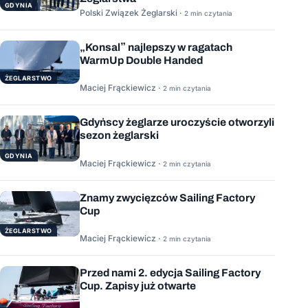
GDYNIA
Polski Związek Żeglarski ·
2 min czytania
„Konsal” najlepszy w ragatach
WarmUp Double Handed
ŻEGLARSTWO
Maciej Frąckiewicz ·
2 min czytania
Gdyńscy żeglarze uroczyście otworzyli
sezon żeglarski
GDYNIA
Maciej Frąckiewicz ·
2 min czytania
Znamy zwycięzców Sailing Factory
Cup
ŻEGLARSTWO
Maciej Frąckiewicz ·
2 min czytania
Przed nami 2. edycja Sailing Factory
Cup. Zapisy już otwarte