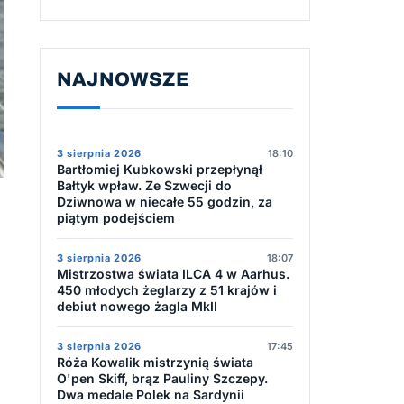
NAJNOWSZE
3 sierpnia 2026
18:10
Bartłomiej Kubkowski przepłynął
Bałtyk wpław. Ze Szwecji do
Dziwnowa w niecałe 55 godzin, za
piątym podejściem
3 sierpnia 2026
18:07
Mistrzostwa świata ILCA 4 w Aarhus.
450 młodych żeglarzy z 51 krajów i
debiut nowego żagla MkII
3 sierpnia 2026
17:45
Róża Kowalik mistrzynią świata
O'pen Skiff, brąz Pauliny Szczepy.
Dwa medale Polek na Sardynii