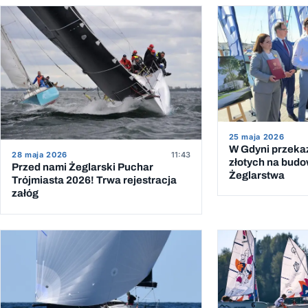
25 maja 2026
W Gdyni przeka
28 maja 2026
11:43
złotych na bud
Przed nami Żeglarski Puchar
Żeglarstwa
Trójmiasta 2026! Trwa rejestracja
załóg