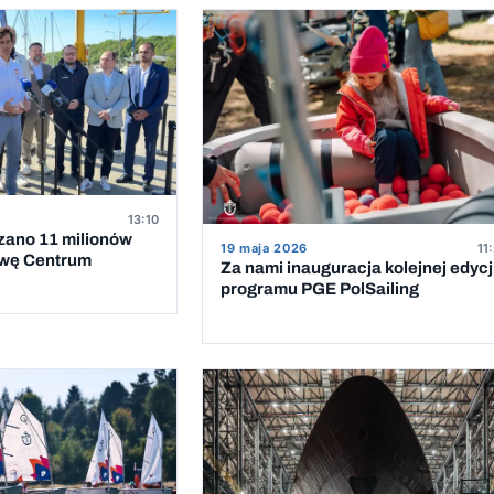
13:10
zano 11 milionów
19 maja 2026
11
owę Centrum
Za nami inauguracja kolejnej edycj
programu PGE PolSailing