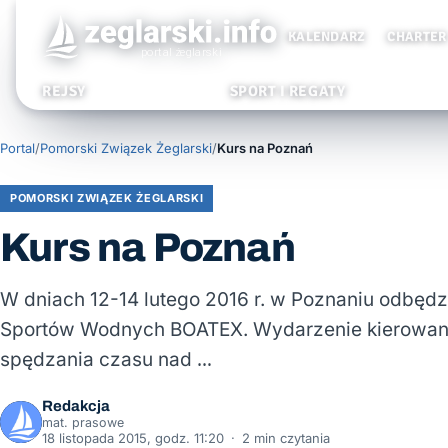
KALENDARZ
CHARTER
REJSY
SPORT I REGATY
Portal
/
Pomorski Związek Żeglarski
/
Kurs na Poznań
POMORSKI ZWIĄZEK ŻEGLARSKI
Kurs na Poznań
W dniach 12-14 lutego 2016 r. w Poznaniu odbędz
Sportów Wodnych BOATEX. Wydarzenie kierowane
spędzania czasu nad …
Redakcja
mat. prasowe
18 listopada 2015, godz. 11:20
·
2 min czytania