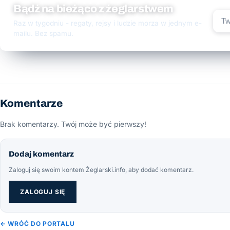
Bądź na bieżąco z żeglarstwem
Raz w tygodniu - regaty, rejsy i ludzie morza w jednym e-
mailu. Bez spamu.
Komentarze
Brak komentarzy. Twój może być pierwszy!
Dodaj komentarz
Zaloguj się swoim kontem Żeglarski.info, aby dodać komentarz.
ZALOGUJ SIĘ
← WRÓĆ DO PORTALU