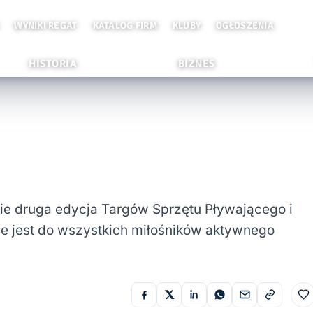
WYNIKI REGAT
KATALOG FIRM
KLUBY
OGŁOSZENIA
HISTORIA
BIZNES
ie druga edycja Targów Sprzętu Pływającego i
 jest do wszystkich miłośników aktywnego
Do