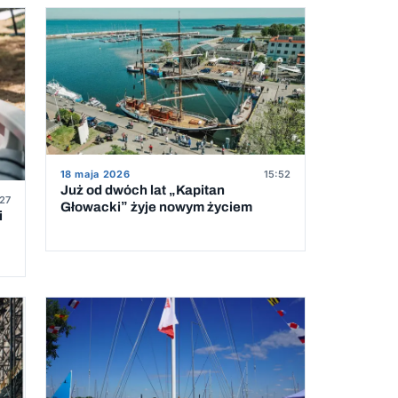
18 maja 2026
15:52
Już od dwóch lat „Kapitan
:27
Głowacki” żyje nowym życiem
i