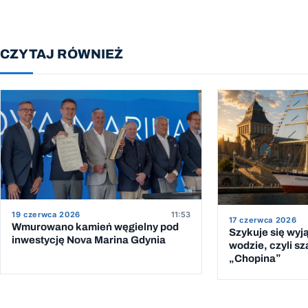
CZYTAJ RÓWNIEŻ
19 czerwca 2026
11:53
17 czerwca 2026
Wmurowano kamień węgielny pod
Szykuje się wyj
inwestycję Nova Marina Gdynia
wodzie, czyli sz
„Chopina”