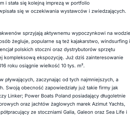
 stała się kolejną imprezą w portfolio
wpisała się w oczekiwania wystawców i zwiedzających.
ych akwenów sprzyjają aktywnemu wypoczynkowi na wodzi
 osób żegluje, popularne są też kajakarstwo, windsurfing 
encjał polskich stoczni oraz dystrybutorów sprzętu
ziej kompleksową ekspozycję. Już dziś zainteresowanie
16 roku osiągnie wielkość 10 tys. m².
w pływających, zaczynając od tych najmniejszych, a
. Swoją obecność zapowiedziały już takie firmy jak
czy Linker; Power Boats Poland posiadający długoletnie
torowych oraz jachtów żaglowych marek Azimut Yachts,
ółpracujący ze stoczniami Galia, Galeon oraz Sea Life i