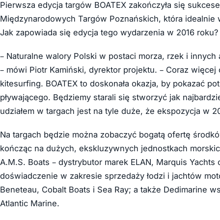
Pierwsza edycja targów BOATEX zakończyła się sukcesem i
Międzynarodowych Targów Poznańskich, która idealnie 
Jak zapowiada się edycja tego wydarzenia w 2016 roku?
– Naturalne walory Polski w postaci morza, rzek i inn
– mówi Piotr Kamiński, dyrektor projektu. – Coraz więcej
kitesurfing. BOATEX to doskonała okazja, by pokazać pot
pływającego. Będziemy starali się stworzyć jak najbard
udziałem w targach jest na tyle duże, że ekspozycja w 20
Na targach będzie można zobaczyć bogatą ofertę środkó
kończąc na dużych, ekskluzywnych jednostkach morskich
A.M.S. Boats – dystrybutor marek ELAN, Marquis Yachts 
doświadczenie w zakresie sprzedaży łodzi i jachtów mo
Beneteau, Cobalt Boats i Sea Ray; a także Dedimarine wsp
Atlantic Marine.