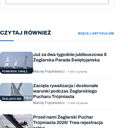
CZYTAJ RÓWNIEŻ
WIĘCEJ ARTYKUŁÓW
Już za dwa tygodnie jubileuszowa X
Żeglarska Parada Świętojańska
Maciej Frąckiewicz ·
POMORSKI ZWIĄZEK ŻEGLARSKI
1 min czytania
Zacięta rywalizacja i doskonałe
warunki podczas Żeglarskiego
Pucharu Trójmiasta
ŻEGLARSTWO
Maciej Frąckiewicz ·
3 min czytania
Przed nami Żeglarski Puchar
Trójmiasta 2026! Trwa rejestracja
załóg