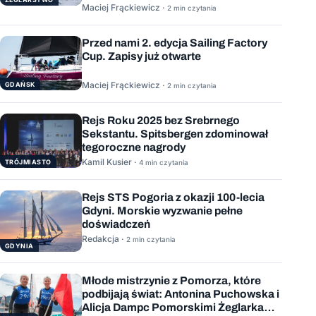
Maciej Frąckiewicz ·
2 min czytania
Przed nami 2. edycja Sailing Factory
Cup. Zapisy już otwarte
Maciej Frąckiewicz ·
GDAŃSK
2 min czytania
Rejs Roku 2025 bez Srebrnego
Sekstantu. Spitsbergen zdominował
tegoroczne nagrody
Kamil Kusier ·
TRÓJMIASTO
4 min czytania
Rejs STS Pogoria z okazji 100-lecia
Gdyni. Morskie wyzwanie pełne
doświadczeń
Redakcja ·
2 min czytania
GDYNIA
Młode mistrzynie z Pomorza, które
podbijają świat: Antonina Puchowska i
Alicja Dampc Pomorskimi Żeglarkami