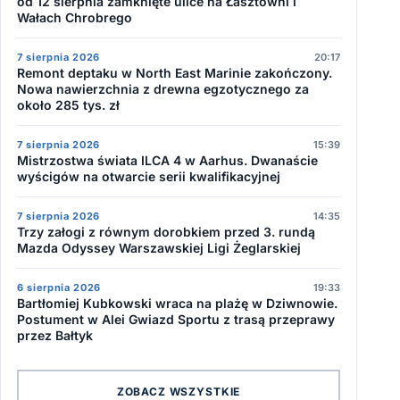
od 12 sierpnia zamknięte ulice na Łasztowni i
Wałach Chrobrego
7 sierpnia 2026
20:17
Remont deptaku w North East Marinie zakończony.
Nowa nawierzchnia z drewna egzotycznego za
około 285 tys. zł
7 sierpnia 2026
15:39
Mistrzostwa świata ILCA 4 w Aarhus. Dwanaście
wyścigów na otwarcie serii kwalifikacyjnej
7 sierpnia 2026
14:35
Trzy załogi z równym dorobkiem przed 3. rundą
Mazda Odyssey Warszawskiej Ligi Żeglarskiej
6 sierpnia 2026
19:33
Bartłomiej Kubkowski wraca na plażę w Dziwnowie.
Postument w Alei Gwiazd Sportu z trasą przeprawy
przez Bałtyk
ZOBACZ WSZYSTKIE