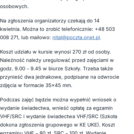
osobowych.
Na zgłoszenia organizatorzy czekają do 14
kwietnia. Można to zrobić telefonicznie: +48 503
008 271, lub mailowo:
nital@poczta.onet.pl
.
Koszt udziału w kursie wynosi 270 zł od osoby.
Należność należy uregulować przed zajęciami w
godz. 9.00 – 9.45 w biurze Szkoły. Trzeba także
przynieść dwa jednakowe, podpisane na odwrocie
zdjęcia w formacie 35×45 mm.
Podczas zajęć będzie można wypełnić wniosek o
wydanie świadectwa, wnieść opłatę za egzamin
VHF/SRC i wydanie świadectwa VHF/SRC (Szkoła
dokona zgłoszenia grupowego w KE UKE). Koszt
egzaminu VHF – 80 zł, SRC – 100 zł. Wydanie