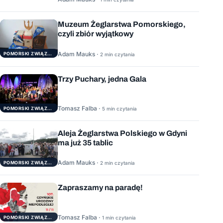
Muzeum Żeglarstwa Pomorskiego,
czyli zbiór wyjątkowy
Adam Mauks ·
POMORSKI ZWIĄZEK ŻEGLARSKI
2 min czytania
Trzy Puchary, jedna Gala
Tomasz Falba ·
POMORSKI ZWIĄZEK ŻEGLARSKI
5 min czytania
Aleja Żeglarstwa Polskiego w Gdyni
ma już 35 tablic
Adam Mauks ·
POMORSKI ZWIĄZEK ŻEGLARSKI
2 min czytania
Zapraszamy na paradę!
Tomasz Falba ·
POMORSKI ZWIĄZEK ŻEGLARSKI
1 min czytania