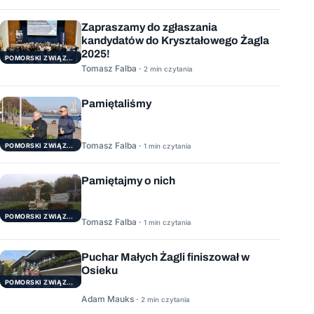
Zapraszamy do zgłaszania
kandydatów do Kryształowego Żagla
2025!
POMORSKI ZWIĄZEK ŻEGLARSKI
Tomasz Falba ·
2 min czytania
Pamiętaliśmy
Tomasz Falba ·
POMORSKI ZWIĄZEK ŻEGLARSKI
1 min czytania
Pamiętajmy o nich
POMORSKI ZWIĄZEK ŻEGLARSKI
Tomasz Falba ·
1 min czytania
Puchar Małych Żagli finiszował w
Osieku
POMORSKI ZWIĄZEK ŻEGLARSKI
Adam Mauks ·
2 min czytania