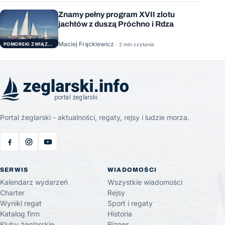
Znamy pełny program XVII zlotu
jachtów z duszą Próchno i Rdza
Maciej Frąckiewicz ·
POMORSKI ZWIĄZEK ŻEGLARSKI
2 min czytania
Portal żeglarski - aktualności, regaty, rejsy i ludzie morza.
SERWIS
WIADOMOŚCI
Kalendarz wydarzeń
Wszystkie wiadomości
Charter
Rejsy
Wyniki regat
Sport i regaty
Katalog firm
Historia
Kluby żeglarskie
Biznes