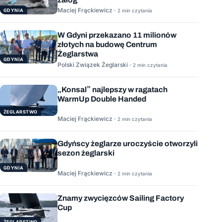
Maciej Frąckiewicz ·
GDYNIA
2 min czytania
W Gdyni przekazano 11 milionów
złotych na budowę Centrum
Żeglarstwa
GDYNIA
Polski Związek Żeglarski ·
2 min czytania
„Konsal” najlepszy w ragatach
WarmUp Double Handed
ŻEGLARSTWO
Maciej Frąckiewicz ·
2 min czytania
Gdyńscy żeglarze uroczyście otworzyli
sezon żeglarski
GDYNIA
Maciej Frąckiewicz ·
2 min czytania
Znamy zwycięzców Sailing Factory
Cup
ŻEGLARSTWO