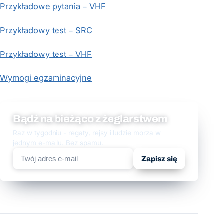
Przykładowe pytania – VHF
Przykładowy test – SRC
Przykładowy test – VHF
Wymogi egzaminacyjne
Bądź na bieżąco z żeglarstwem
Raz w tygodniu - regaty, rejsy i ludzie morza w
jednym e-mailu. Bez spamu.
Zapisz się