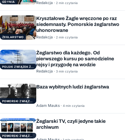
Roku 2025
GDYNIA
Redakcja ·
2 min czytania
Kryształowe Żagle wręczone po raz
siedemnasty. Pomorskie żeglarstwo
uhonorowane
Redakcja ·
ŻEGLARSTWO
2 min czytania
Żeglarstwo dla każdego. Od
pierwszego kursu po samodzielne
rejsy i przygodę na wodzie
POLSKI ZWIĄZEK ŻEGLARSKI
Redakcja ·
3 min czytania
Baza wybitnych ludzi żeglarstwa
POMORSKI ZWIĄZEK ŻEGLARSKI
Adam Mauks ·
4 min czytania
Żeglarski TV, czyli jedyne takie
archiwum
POMORSKI ZWIĄZEK ŻEGLARSKI
Adam Mauks ·
1 min czytania