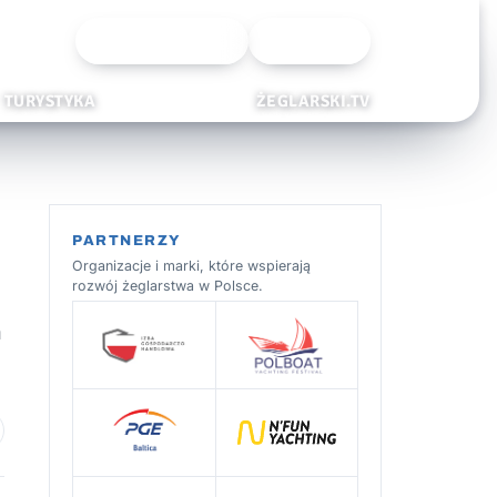
Wyszukiwarka
Zaloguj
TURYSTYKA
ŻEGLARSKI.TV
PARTNERZY
Organizacje i marki, które wspierają
rozwój żeglarstwa w Polsce.
a
 ulubionych