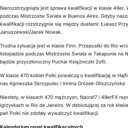
Nierozstrzygnięta jest sprawa kwalifikacji w klasie 49er
podczas Mistrzostw Świata w Buenos Aires. Gdyby nasza
kwalifikacji rozstrzygnie się między duetami: Łukasz Pr
Januszewski/Jacek Nowak.
Trudna sytuacja jest w klasie Finn. Przepustki do Rio wc
listopadzie podczas Mistrzostw Świata w Takapunie na No
będzie przyszłoroczny Puchar Księżniczki Zofii.
W klasie 470 kobiet Polki powalczą o kwalifikację w Haj
nas Agnieszka Skrzypulec i Irmina Grózek-Gliszczyńska
Niestety, w klasach 470 mężczyzn, Nacra17 i 49erFX repr
igrzyskach w Rio de Janeiro. W debiutującej za rok klas
pań Polki nie zdołały wywalczyć kwalifikacji.
Kalendarium regat kwalifikacyjnych