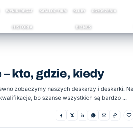
WYNIKI REGAT
KATALOG FIRM
KLUBY
OGŁOSZENIA
HISTORIA
BIZNES
 – kto, gdzie, kiedy
 pewno zobaczymy naszych deskarzy i deskarki. N
kwalifikacje, bo szanse wszystkich są bardzo …
Do