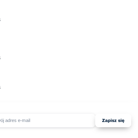
6
6
6
Zapisz się