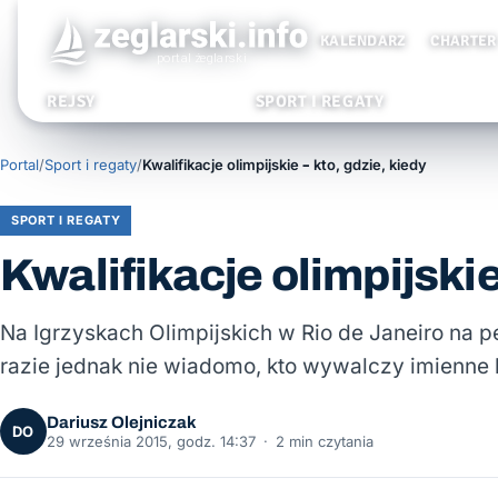
KALENDARZ
CHARTER
REJSY
SPORT I REGATY
Portal
/
Sport i regaty
/
Kwalifikacje olimpijskie – kto, gdzie, kiedy
SPORT I REGATY
Kwalifikacje olimpijskie
Na Igrzyskach Olimpijskich w Rio de Janeiro na
razie jednak nie wiadomo, kto wywalczy imienne 
Dariusz Olejniczak
DO
29 września 2015, godz. 14:37
·
2 min czytania