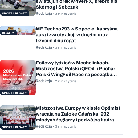
świata juniorek w 49erFX, srebro dla
Skórnóg i Sobczak
Redakcja ·
SPORT I REGATY
3 min czytania
ME Techno293 w Sopocie: kapryśna
REGATY
aura i zwroty akcji w drugim oraz
trzecim dniu regat
Redakcja ·
3 min czytania
Foilowy tydzień w Mechelinkach.
Mistrzostwa Polski iQFOiL i Puchar
Polski WingFoil Race na początku
sierpnia
Redakcja ·
2 min czytania
SPORT I REGATY
Mistrzostwa Europy w klasie Optimist
wracają na Zatokę Gdańską. 292
młodych żeglarzy i podwójna kadra
Polski
Redakcja ·
3 min czytania
SPORT I REGATY