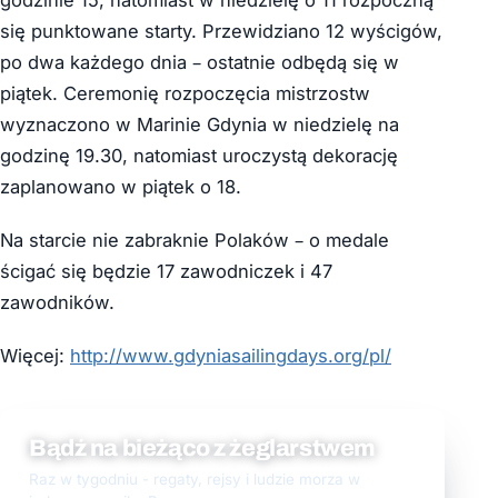
godzinie 15, natomiast w niedzielę o 11 rozpoczną
się punktowane starty. Przewidziano 12 wyścigów,
po dwa każdego dnia – ostatnie odbędą się w
piątek. Ceremonię rozpoczęcia mistrzostw
wyznaczono w Marinie Gdynia w niedzielę na
godzinę 19.30, natomiast uroczystą dekorację
zaplanowano w piątek o 18.
Na starcie nie zabraknie Polaków – o medale
ścigać się będzie 17 zawodniczek i 47
zawodników.
Więcej:
http://www.gdyniasailingdays.org/pl/
Bądź na bieżąco z żeglarstwem
Raz w tygodniu - regaty, rejsy i ludzie morza w