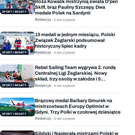
Róża Kowalik mistrzynią świata O'pen
Skiff, brąz Pauliny Szczepy. Dwa
SPORT I REGATY
medale Polek na Sardynii
Redakcja ·
2 min czytania
15 medali w jednym miesiącu. Polski
Związek Żeglarski podsumował
historyczny lipiec kadry
Redakcja ·
SPORT I REGATY
3 min czytania
Rebel Sailing Team wygrywa 2. rundę
Centralnej Ligi Żeglarskiej. Nowy
skład, trzy osoby w załodze i 5
wygranych wyścigów
Redakcja ·
SPORT I REGATY
3 min czytania
Brązowy medal Barbary Gmurek na
mistrzostwach Europy Optimist w
Gdyni. Trzy Polki w czołowej dziesiątce
SPORT I REGATY
Redakcja ·
3 min czytania
Sibilski i Napierała mistrzami Polski w