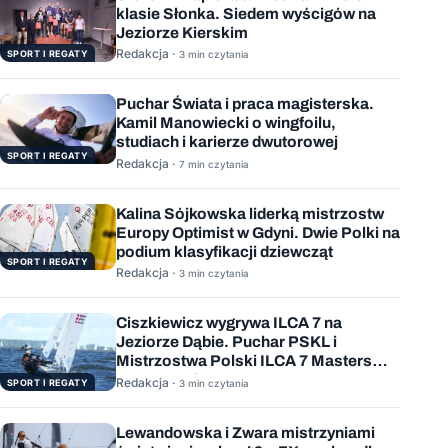
klasie Słonka. Siedem wyścigów na
Jeziorze Kierskim
Redakcja ·
SPORT I REGATY
3 min czytania
Puchar Świata i praca magisterska.
Kamil Manowiecki o wingfoilu,
studiach i karierze dwutorowej
SPORT I REGATY
Redakcja ·
7 min czytania
Kalina Sójkowska liderką mistrzostw
Europy Optimist w Gdyni. Dwie Polki na
podium klasyfikacji dziewcząt
SPORT I REGATY
Redakcja ·
3 min czytania
Ciszkiewicz wygrywa ILCA 7 na
Jeziorze Dąbie. Puchar PSKL i
Mistrzostwa Polski ILCA 7 Masters
rozstrzygnięte
Redakcja ·
SPORT I REGATY
3 min czytania
Lewandowska i Zwara mistrzyniami