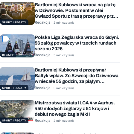
Bartłomiej Kubkowski wraca na plażę
w Dziwnowie. Postument w Alei
Gwiazd Sportu z trasą przeprawy przez
Bałtyk
Redakcja ·
SPORT I REGATY
2 min czytania
Polska Liga Żeglarska wraca do Gdyni.
56 załóg powalczy w trzecich rundach
sezonu 2026
Redakcja ·
REGATY
3 min czytania
Bartłomiej Kubkowski przepłynął
Bałtyk wpław. Ze Szwecji do Dziwnowa
w niecałe 55 godzin, za piątym
podejściem
Redakcja ·
SPORT I REGATY
3 min czytania
Mistrzostwa świata ILCA 4 w Aarhus.
450 młodych żeglarzy z 51 krajów i
debiut nowego żagla MkII
Redakcja ·
SPORT I REGATY
2 min czytania