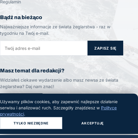
Regulamin
Bądź na bieżąco
Najważniejsze informacje ze świata żeglarstwa - raz w
tygodniu na Twój e-mail.
ZAPISZ SIĘ
Masz temat dla redakcji?
Widziałeś ciekawe wydarzenie albo masz newsa ze świata
żeglarstwa? Daj nam znać!
ZGŁOŚ TEMAT
Używamy plików cookies, aby zapewnić najlepsze działanie
serwisu i analizować ruch. Szczegóły znajdziesz w
Polityce
prywatności
.
TYLKO NIEZBĘDNE
AKCEPTUJĘ
© 2026 Żeglarski.info. Wszelkie prawa zastrzeżone.