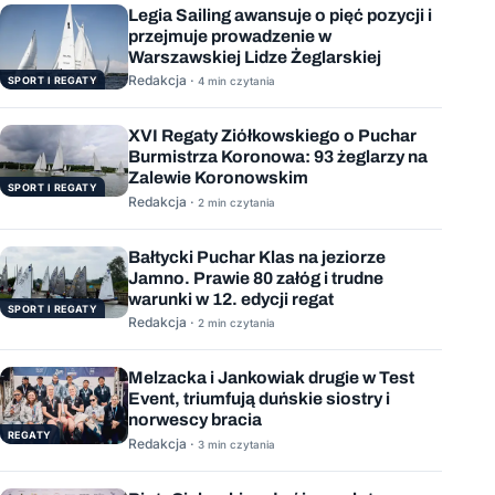
Legia Sailing awansuje o pięć pozycji i
przejmuje prowadzenie w
Warszawskiej Lidze Żeglarskiej
Redakcja ·
SPORT I REGATY
4 min czytania
XVI Regaty Ziółkowskiego o Puchar
Burmistrza Koronowa: 93 żeglarzy na
Zalewie Koronowskim
SPORT I REGATY
Redakcja ·
2 min czytania
Bałtycki Puchar Klas na jeziorze
Jamno. Prawie 80 załóg i trudne
warunki w 12. edycji regat
SPORT I REGATY
Redakcja ·
2 min czytania
Melzacka i Jankowiak drugie w Test
Event, triumfują duńskie siostry i
norwescy bracia
REGATY
Redakcja ·
3 min czytania