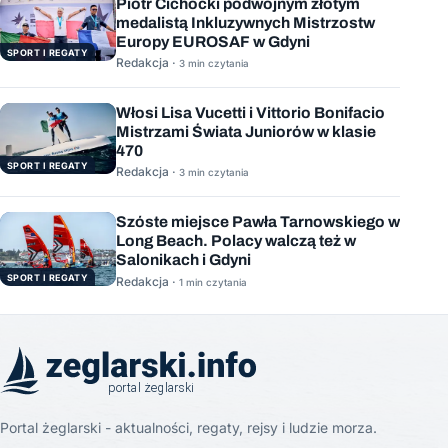
Piotr Cichocki podwójnym złotym
medalistą Inkluzywnych Mistrzostw
Europy EUROSAF w Gdyni
SPORT I REGATY
Redakcja ·
3 min czytania
Włosi Lisa Vucetti i Vittorio Bonifacio
Mistrzami Świata Juniorów w klasie
470
SPORT I REGATY
Redakcja ·
3 min czytania
Szóste miejsce Pawła Tarnowskiego w
Long Beach. Polacy walczą też w
Salonikach i Gdyni
SPORT I REGATY
Redakcja ·
1 min czytania
Portal żeglarski - aktualności, regaty, rejsy i ludzie morza.