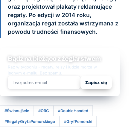
oraz projektował plakaty reklamujące
regaty. Po edycji w 2014 roku,
organizacja regat została wstrzymana z
powodu trudności finansowych.
Bądź na bieżąco z żeglarstwem
Raz w tygodniu - regaty, rejsy i ludzie morza w
jednym e-mailu. Bez spamu.
Zapisz się
#Świnoujście
#ORC
#DoubleHanded
#RegatyGryfaPomorskiego
#GryfPomorski