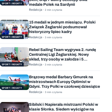
SPORT I REGATY
medale Polek na Sardynii
Redakcja ·
2 min czytania
15 medali w jednym miesiącu. Polski
Związek Żeglarski podsumował
historyczny lipiec kadry
Redakcja ·
SPORT I REGATY
3 min czytania
Rebel Sailing Team wygrywa 2. rundę
Centralnej Ligi Żeglarskiej. Nowy
skład, trzy osoby w załodze i 5
wygranych wyścigów
Redakcja ·
SPORT I REGATY
3 min czytania
Brązowy medal Barbary Gmurek na
mistrzostwach Europy Optimist w
Gdyni. Trzy Polki w czołowej dziesiątce
SPORT I REGATY
Redakcja ·
3 min czytania
Sibilski i Napierała mistrzami Polski w
klasie Słonka. Siedem wyścigów na