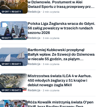
w Dziwnowie. Postument w Alei
Gwiazd Sportu z trasą przeprawy przez
Bałtyk
Redakcja ·
SPORT I REGATY
2 min czytania
Polska Liga Żeglarska wraca do Gdyni.
56 załóg powalczy w trzecich rundach
sezonu 2026
Redakcja ·
REGATY
3 min czytania
Bartłomiej Kubkowski przepłynął
Bałtyk wpław. Ze Szwecji do Dziwnowa
w niecałe 55 godzin, za piątym
podejściem
Redakcja ·
SPORT I REGATY
3 min czytania
Mistrzostwa świata ILCA 4 w Aarhus.
450 młodych żeglarzy z 51 krajów i
debiut nowego żagla MkII
Redakcja ·
SPORT I REGATY
2 min czytania
Róża Kowalik mistrzynią świata O'pen
Skiff, brąz Pauliny Szczepy. Dwa