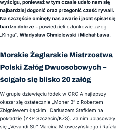
wyścigu, ponieważ w tym czasie udało nam się
najbardziej dogonić oraz przegonić cześć rywali.
Na szczęście ominęły nas awarie i jacht spisał się
bardzo dobrze
– powiedzieli członkowie załogi
„Kinga”,
Władysław Chmielewski i Michał Ława
.
Morskie Żeglarskie Mistrzostwa
Polski Załóg Dwuosobowych –
ścigało się blisko 20 załóg
W grupie dziewięciu łódek w ORC A najlepszy
okazał się ostatecznie „Moher 3” z Robertem
Zbigniewem Łęckim i Dariuszem Stefkiem na
pokładzie (YKP Szczecin/KŻS). Za nim uplasowały
się „Vevandi Str” Marcina Mrowczyńskiego i Rafała