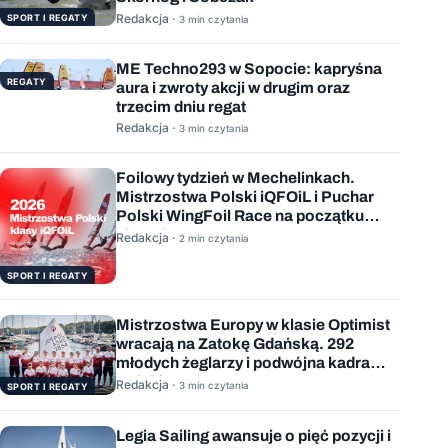
Redakcja ·
SPORT I REGATY
3 min czytania
ME Techno293 w Sopocie: kapryśna
REGATY
aura i zwroty akcji w drugim oraz
trzecim dniu regat
Redakcja ·
3 min czytania
Foilowy tydzień w Mechelinkach.
Mistrzostwa Polski iQFOiL i Puchar
Polski WingFoil Race na początku
sierpnia
Redakcja ·
2 min czytania
SPORT I REGATY
Mistrzostwa Europy w klasie Optimist
wracają na Zatokę Gdańską. 292
młodych żeglarzy i podwójna kadra
Polski
Redakcja ·
3 min czytania
SPORT I REGATY
Legia Sailing awansuje o pięć pozycji i