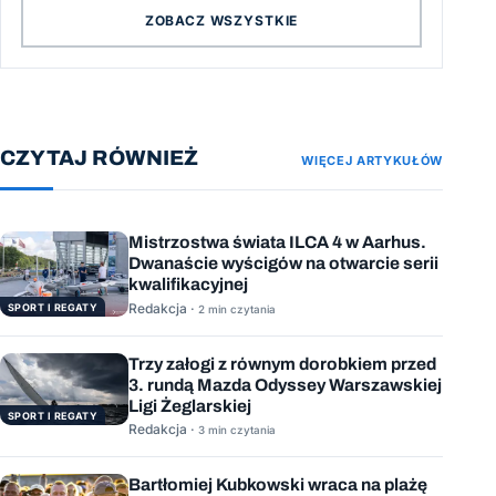
ZOBACZ WSZYSTKIE
CZYTAJ RÓWNIEŻ
WIĘCEJ ARTYKUŁÓW
Mistrzostwa świata ILCA 4 w Aarhus.
Dwanaście wyścigów na otwarcie serii
kwalifikacyjnej
Redakcja ·
SPORT I REGATY
2 min czytania
Trzy załogi z równym dorobkiem przed
3. rundą Mazda Odyssey Warszawskiej
Ligi Żeglarskiej
SPORT I REGATY
Redakcja ·
3 min czytania
Bartłomiej Kubkowski wraca na plażę