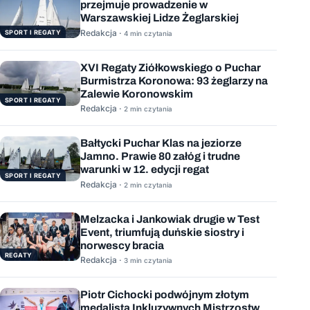
przejmuje prowadzenie w
Warszawskiej Lidze Żeglarskiej
Redakcja ·
SPORT I REGATY
4 min czytania
XVI Regaty Ziółkowskiego o Puchar
Burmistrza Koronowa: 93 żeglarzy na
Zalewie Koronowskim
SPORT I REGATY
Redakcja ·
2 min czytania
Bałtycki Puchar Klas na jeziorze
Jamno. Prawie 80 załóg i trudne
warunki w 12. edycji regat
SPORT I REGATY
Redakcja ·
2 min czytania
Melzacka i Jankowiak drugie w Test
Event, triumfują duńskie siostry i
norwescy bracia
REGATY
Redakcja ·
3 min czytania
Piotr Cichocki podwójnym złotym
medalistą Inkluzywnych Mistrzostw