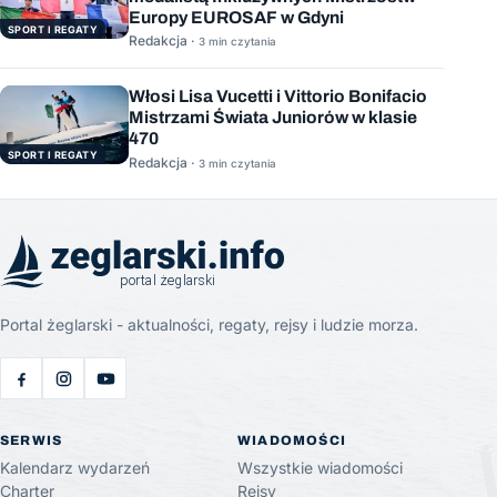
Europy EUROSAF w Gdyni
SPORT I REGATY
Redakcja ·
3 min czytania
Włosi Lisa Vucetti i Vittorio Bonifacio
Mistrzami Świata Juniorów w klasie
470
SPORT I REGATY
Redakcja ·
3 min czytania
Portal żeglarski - aktualności, regaty, rejsy i ludzie morza.
SERWIS
WIADOMOŚCI
Kalendarz wydarzeń
Wszystkie wiadomości
Charter
Rejsy