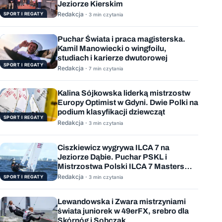
Jeziorze Kierskim
Redakcja ·
SPORT I REGATY
3 min czytania
Puchar Świata i praca magisterska.
Kamil Manowiecki o wingfoilu,
studiach i karierze dwutorowej
SPORT I REGATY
Redakcja ·
7 min czytania
Kalina Sójkowska liderką mistrzostw
Europy Optimist w Gdyni. Dwie Polki na
podium klasyfikacji dziewcząt
SPORT I REGATY
Redakcja ·
3 min czytania
Ciszkiewicz wygrywa ILCA 7 na
Jeziorze Dąbie. Puchar PSKL i
Mistrzostwa Polski ILCA 7 Masters
rozstrzygnięte
Redakcja ·
SPORT I REGATY
3 min czytania
Lewandowska i Zwara mistrzyniami
świata juniorek w 49erFX, srebro dla
Skórnóg i Sobczak