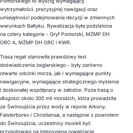
Pomorskiego to wyścig wymagający
wytrzymałości, precyzyjnej nawigacji oraz
umiejętności podejmowania decyzji w zmiennych
warunkach Bałtyku. Rywalizacja była podzielona
na cztery kategorie – Gryf Pomorski, MŻMP DH
ORC A, MŻMP DH ORC i KWR.
Trasa regat stanowiła prawdziwy test
doświadczenia żeglarskiego – były zarówno
otwarte odcinki morza, jak i wymagające punkty
nawigacyjne, wymagające strategicznego myślenia
i doskonałej współpracy w załodze. Poza trasą o
długości około 300 mil morskich, która prowadziła
ze Świnoujścia przez wody w rejonie Arkony,
Falsterborev i Christiansø, a następnie z powrotem
do Świnoujścia, uczestnicy musieli być
przygotowani na intensywną rywalizację,