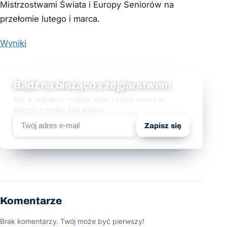
Mistrzostwami Świata i Europy Seniorów na
przełomie lutego i marca.
Wyniki
Bądź na bieżąco z żeglarstwem
Raz w tygodniu - regaty, rejsy i ludzie morza w
jednym e-mailu. Bez spamu.
Zapisz się
Komentarze
Brak komentarzy. Twój może być pierwszy!