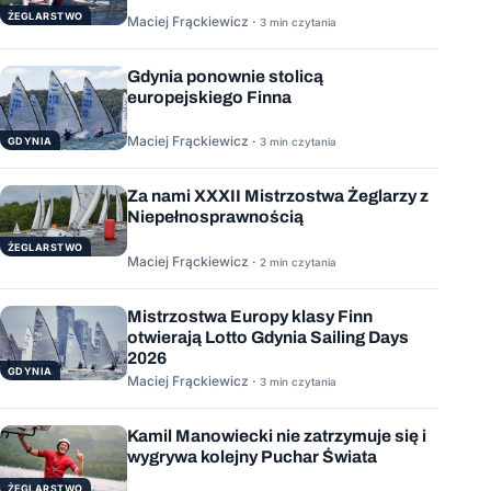
ŻEGLARSTWO
Maciej Frąckiewicz ·
3 min czytania
Gdynia ponownie stolicą
europejskiego Finna
Maciej Frąckiewicz ·
GDYNIA
3 min czytania
Za nami XXXII Mistrzostwa Żeglarzy z
Niepełnosprawnością
ŻEGLARSTWO
Maciej Frąckiewicz ·
2 min czytania
Mistrzostwa Europy klasy Finn
otwierają Lotto Gdynia Sailing Days
2026
GDYNIA
Maciej Frąckiewicz ·
3 min czytania
Kamil Manowiecki nie zatrzymuje się i
wygrywa kolejny Puchar Świata
ŻEGLARSTWO