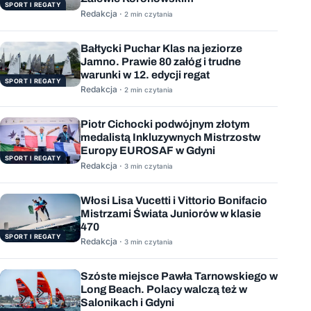
SPORT I REGATY
Redakcja ·
2 min czytania
Bałtycki Puchar Klas na jeziorze
Jamno. Prawie 80 załóg i trudne
warunki w 12. edycji regat
SPORT I REGATY
Redakcja ·
2 min czytania
Piotr Cichocki podwójnym złotym
medalistą Inkluzywnych Mistrzostw
Europy EUROSAF w Gdyni
SPORT I REGATY
Redakcja ·
3 min czytania
Włosi Lisa Vucetti i Vittorio Bonifacio
Mistrzami Świata Juniorów w klasie
470
SPORT I REGATY
Redakcja ·
3 min czytania
Szóste miejsce Pawła Tarnowskiego w
Long Beach. Polacy walczą też w
Salonikach i Gdyni