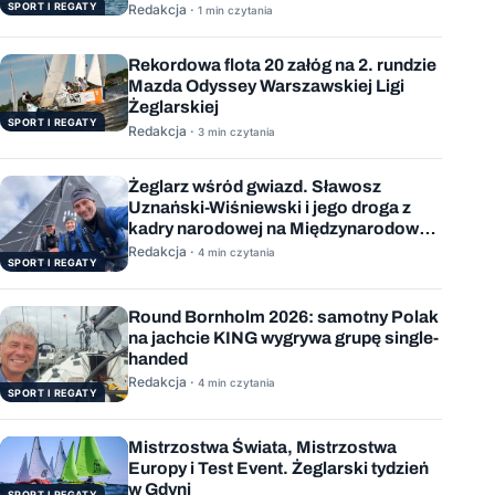
SPORT I REGATY
Redakcja ·
1 min czytania
Rekordowa flota 20 załóg na 2. rundzie
Mazda Odyssey Warszawskiej Ligi
Żeglarskiej
SPORT I REGATY
Redakcja ·
3 min czytania
Żeglarz wśród gwiazd. Sławosz
Uznański-Wiśniewski i jego droga z
kadry narodowej na Międzynarodową
Stację Kosmiczną
Redakcja ·
4 min czytania
SPORT I REGATY
Round Bornholm 2026: samotny Polak
na jachcie KING wygrywa grupę single-
handed
Redakcja ·
4 min czytania
SPORT I REGATY
Mistrzostwa Świata, Mistrzostwa
Europy i Test Event. Żeglarski tydzień
w Gdyni
SPORT I REGATY