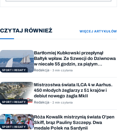
CZYTAJ RÓWNIEŻ
WIĘCEJ ARTYKUŁÓW
Bartłomiej Kubkowski przepłynął
Bałtyk wpław. Ze Szwecji do Dziwnowa
w niecałe 55 godzin, za piątym
podejściem
Redakcja ·
SPORT I REGATY
3 min czytania
Mistrzostwa świata ILCA 4 w Aarhus.
450 młodych żeglarzy z 51 krajów i
debiut nowego żagla MkII
Redakcja ·
SPORT I REGATY
2 min czytania
Róża Kowalik mistrzynią świata O'pen
Skiff, brąz Pauliny Szczepy. Dwa
SPORT I REGATY
medale Polek na Sardynii