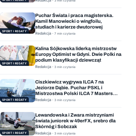
Redakcja ·
3 min czytania
Puchar Świata i praca magisterska.
Kamil Manowiecki o wingfoilu,
studiach i karierze dwutorowej
SPORT I REGATY
Redakcja ·
7 min czytania
Kalina Sójkowska liderką mistrzostw
Europy Optimist w Gdyni. Dwie Polki na
podium klasyfikacji dziewcząt
SPORT I REGATY
Redakcja ·
3 min czytania
Ciszkiewicz wygrywa ILCA 7 na
Jeziorze Dąbie. Puchar PSKL i
Mistrzostwa Polski ILCA 7 Masters
rozstrzygnięte
Redakcja ·
SPORT I REGATY
3 min czytania
Lewandowska i Zwara mistrzyniami
świata juniorek w 49erFX, srebro dla
Skórnóg i Sobczak
Redakcja ·
SPORT I REGATY
3 min czytania