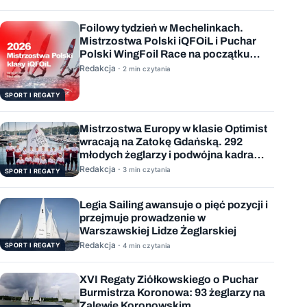
Foilowy tydzień w Mechelinkach.
Mistrzostwa Polski iQFOiL i Puchar
Polski WingFoil Race na początku
sierpnia
Redakcja ·
2 min czytania
SPORT I REGATY
Mistrzostwa Europy w klasie Optimist
wracają na Zatokę Gdańską. 292
młodych żeglarzy i podwójna kadra
Polski
Redakcja ·
3 min czytania
SPORT I REGATY
Legia Sailing awansuje o pięć pozycji i
przejmuje prowadzenie w
Warszawskiej Lidze Żeglarskiej
Redakcja ·
SPORT I REGATY
4 min czytania
XVI Regaty Ziółkowskiego o Puchar
Burmistrza Koronowa: 93 żeglarzy na
Zalewie Koronowskim