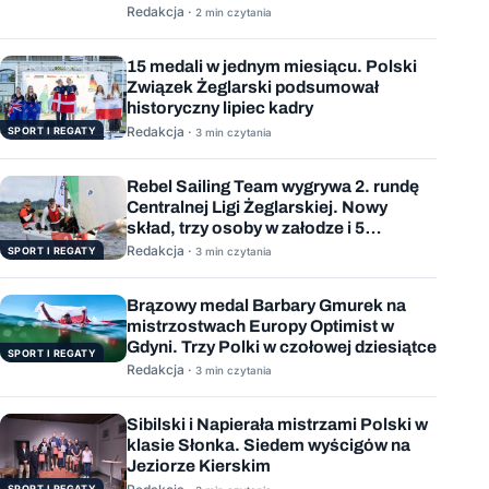
Redakcja ·
2 min czytania
15 medali w jednym miesiącu. Polski
Związek Żeglarski podsumował
historyczny lipiec kadry
Redakcja ·
SPORT I REGATY
3 min czytania
Rebel Sailing Team wygrywa 2. rundę
Centralnej Ligi Żeglarskiej. Nowy
skład, trzy osoby w załodze i 5
wygranych wyścigów
Redakcja ·
SPORT I REGATY
3 min czytania
Brązowy medal Barbary Gmurek na
mistrzostwach Europy Optimist w
Gdyni. Trzy Polki w czołowej dziesiątce
SPORT I REGATY
Redakcja ·
3 min czytania
Sibilski i Napierała mistrzami Polski w
klasie Słonka. Siedem wyścigów na
Jeziorze Kierskim
SPORT I REGATY