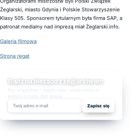
Organizatorami mistrzostw byli Polski Związek
Żeglarski, miasto Gdynia i Polskie Stowarzyszenie
Klasy 505. Sponsorem tytularnym była firma SAP, a
patronat medialny nad imprezą miał Żeglarski.info.
Galeria filmowa
Strona regat
Bądź na bieżąco z żeglarstwem
Raz w tygodniu - regaty, rejsy i ludzie morza w
jednym e-mailu. Bez spamu.
Zapisz się