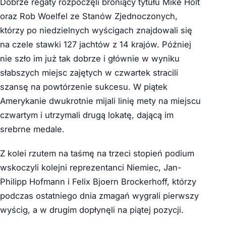
Dobrze regaty rozpoczęli broniący tytułu Mike Holt
oraz Rob Woelfel ze Stanów Zjednoczonych,
którzy po niedzielnych wyścigach znajdowali się
na czele stawki 127 jachtów z 14 krajów. Później
nie szło im już tak dobrze i głównie w wyniku
słabszych miejsc zajętych w czwartek stracili
szansę na powtórzenie sukcesu. W piątek
Amerykanie dwukrotnie mijali linię mety na miejscu
czwartym i utrzymali drugą lokatę, dającą im
srebrne medale.
Z kolei rzutem na taśmę na trzeci stopień podium
wskoczyli kolejni reprezentanci Niemiec, Jan-
Philipp Hofmann i Felix Bjoern Brockerhoff, którzy
podczas ostatniego dnia zmagań wygrali pierwszy
wyścig, a w drugim dopłynęli na piątej pozycji.