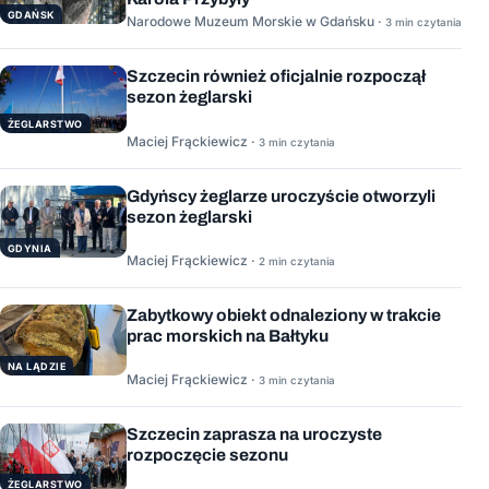
GDAŃSK
Narodowe Muzeum Morskie w Gdańsku ·
3 min czytania
Szczecin również oficjalnie rozpoczął
sezon żeglarski
ŻEGLARSTWO
Maciej Frąckiewicz ·
3 min czytania
Gdyńscy żeglarze uroczyście otworzyli
sezon żeglarski
GDYNIA
Maciej Frąckiewicz ·
2 min czytania
Zabytkowy obiekt odnaleziony w trakcie
prac morskich na Bałtyku
NA LĄDZIE
Maciej Frąckiewicz ·
3 min czytania
Szczecin zaprasza na uroczyste
rozpoczęcie sezonu
ŻEGLARSTWO