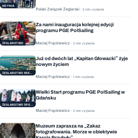
GDYNIA
Polski Związek Żeglarski ·
2 min czytania
Za nami inauguracja kolejnej edycji
programu PGE PolSailing
Maciej Frąckiewicz ·
ŻEGLARSTWO
2 min czytania
Już od dwóch lat „Kapitan Głowacki” żyje
nowym życiem
ŻEGLARSTWO REKERACYJNE
Maciej Frąckiewicz ·
1 min czytania
Wielki Start programu PGE PolSailing w
Gdańsku
ŻEGLARSTWO SPORTOWE
Maciej Frąckiewicz ·
2 min czytania
Muzeum zaprasza na „Zakaz
fotografowania. Morze w obiektywie
Karola Przybyły”