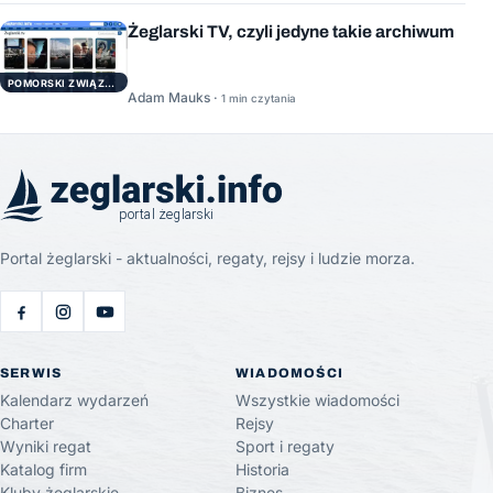
Żeglarski TV, czyli jedyne takie archiwum
POMORSKI ZWIĄZEK ŻEGLARSKI
Adam Mauks ·
1 min czytania
Portal żeglarski - aktualności, regaty, rejsy i ludzie morza.
SERWIS
WIADOMOŚCI
Kalendarz wydarzeń
Wszystkie wiadomości
Charter
Rejsy
Wyniki regat
Sport i regaty
Katalog firm
Historia
Kluby żeglarskie
Biznes