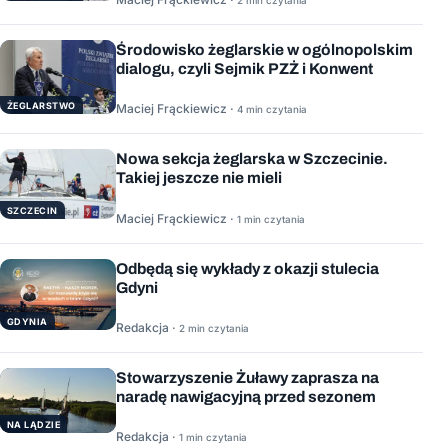
Środowisko żeglarskie w ogólnopolskim
dialogu, czyli Sejmik PZŻ i Konwent
ŻEGLARSTWO
Maciej Frąckiewicz ·
4 min czytania
Nowa sekcja żeglarska w Szczecinie.
Takiej jeszcze nie mieli
SZCZECIN
Maciej Frąckiewicz ·
1 min czytania
Odbędą się wykłady z okazji stulecia
Gdyni
GDYNIA
Redakcja ·
2 min czytania
Stowarzyszenie Żuławy zaprasza na
naradę nawigacyjną przed sezonem
NA LĄDZIE
Redakcja ·
1 min czytania