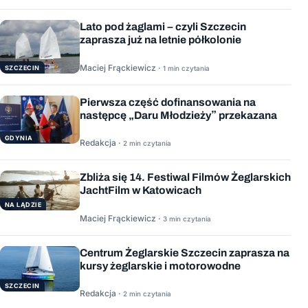
Lato pod żaglami – czyli Szczecin
zaprasza już na letnie półkolonie
Maciej Frąckiewicz ·
1 min czytania
SZCZECIN
Pierwsza część dofinansowania na
następcę „Daru Młodzieży” przekazana
GDYNIA
Redakcja ·
2 min czytania
Zbliża się 14. Festiwal Filmów Żeglarskich
JachtFilm w Katowicach
NA LĄDZIE
Maciej Frąckiewicz ·
3 min czytania
Centrum Żeglarskie Szczecin zaprasza na
kursy żeglarskie i motorowodne
SZCZECIN
Redakcja ·
2 min czytania