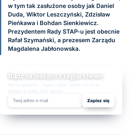
w tym tak zasłużone osoby jak Daniel
Duda, Wiktor Leszczyński, Zdzisław
Pieńkawa i Bohdan Sienkiewicz.
Prezydentem Rady STAP-u jest obecnie
Rafał Szymański, a prezesem Zarządu
Magdalena Jabłonowska.
Bądź na bieżąco z żeglarstwem
Raz w tygodniu - regaty, rejsy i ludzie morza w
jednym e-mailu. Bez spamu.
Zapisz się