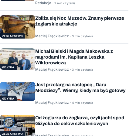
Redakcja ·
2 min czytania
Zbliża się Noc Muzeów. Znamy pierwsze
żeglarskie atrakcje
Maciej Frąckiewicz ·
ŻEGLARSTWO
3 min czytania
Michał Bielski i Magda Makowska z
nagrodami im. Kapitana Leszka
Wiktorowicza
GDYNIA
Maciej Frąckiewicz ·
3 min czytania
Jest przetarg na następcę „Daru
Młodzieży”. Wiemy, kiedy ma być gotowy
GDYNIA
Maciej Frąckiewicz ·
4 min czytania
Od żeglarza do żeglarza, czyli jacht spod
Giżycka do celów szkoleniowych
ŻEGLARSTWO
Maciej Frąckiewicz ·
2 min czytania