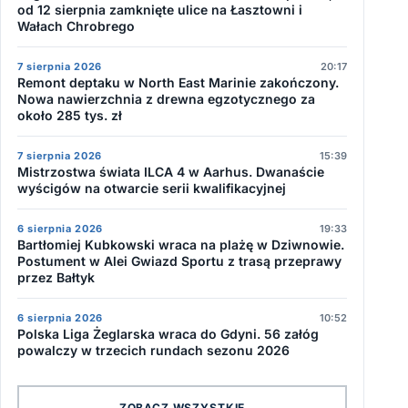
od 12 sierpnia zamknięte ulice na Łasztowni i
Wałach Chrobrego
7 sierpnia 2026
20:17
Remont deptaku w North East Marinie zakończony.
Nowa nawierzchnia z drewna egzotycznego za
około 285 tys. zł
7 sierpnia 2026
15:39
Mistrzostwa świata ILCA 4 w Aarhus. Dwanaście
wyścigów na otwarcie serii kwalifikacyjnej
6 sierpnia 2026
19:33
Bartłomiej Kubkowski wraca na plażę w Dziwnowie.
Postument w Alei Gwiazd Sportu z trasą przeprawy
przez Bałtyk
6 sierpnia 2026
10:52
Polska Liga Żeglarska wraca do Gdyni. 56 załóg
powalczy w trzecich rundach sezonu 2026
ZOBACZ WSZYSTKIE