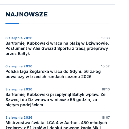
NAJNOWSZE
6 sierpnia 2026
19:33
Bartłomiej Kubkowski wraca na plażę w Dziwnowie.
Postument w Alei Gwiazd Sportu z trasą przeprawy
przez Bałtyk
6 sierpnia 2026
10:52
Polska Liga Żeglarska wraca do Gdyni. 56 załóg
powalczy w trzecich rundach sezonu 2026
3 sierpnia 2026
18:10
Bartłomiej Kubkowski przepłynął Bałtyk wpław. Ze
Szwecji do Dziwnowa w niecałe 55 godzin, za
piątym podejściem
3 sierpnia 2026
18:07
Mistrzostwa świata ILCA 4 w Aarhus. 450 młodych
żeglarzy z 51 krajów i debiut nowego żagla MkII