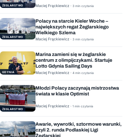
Maciej Frąckiewicz ·
ŻEGLARSTWO
3 min czytania
Polacy na starcie Kieler Woche –
największych regat Żeglarskiego
Wielkiego Szlema
ŻEGLARSTWO
Maciej Frąckiewicz ·
3 min czytania
Marina zamieni się w żeglarskie
centrum z olimpijczykami. Startuje
Lotto Gdynia Sailing Days
GDYNIA
Maciej Frąckiewicz ·
4 min czytania
Młodzi Polacy zaczynają mistrzostwa
świata w klasie Optimist
Maciej Frąckiewicz ·
1 min czytania
ŻEGLARSTWO
Awarie, wywrotki, sztormowe warunki,
czyli 2. runda Podlaskiej Ligi
Żeglarskiej