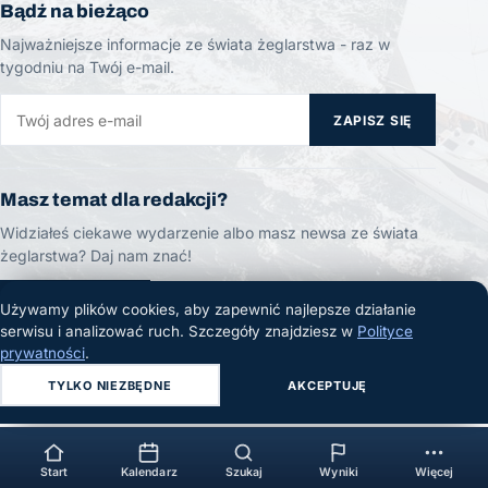
Bądź na bieżąco
Najważniejsze informacje ze świata żeglarstwa - raz w
tygodniu na Twój e-mail.
ZAPISZ SIĘ
Masz temat dla redakcji?
Widziałeś ciekawe wydarzenie albo masz newsa ze świata
żeglarstwa? Daj nam znać!
ZGŁOŚ TEMAT
Używamy plików cookies, aby zapewnić najlepsze działanie
serwisu i analizować ruch. Szczegóły znajdziesz w
Polityce
prywatności
.
TYLKO NIEZBĘDNE
AKCEPTUJĘ
© 2026 Żeglarski.info. Wszelkie prawa zastrzeżone.
Start
Kalendarz
Szukaj
Wyniki
Więcej