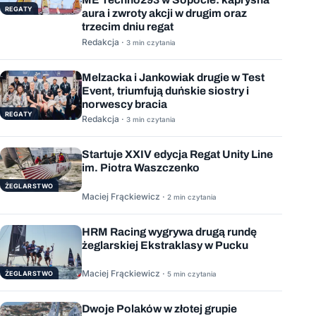
REGATY
aura i zwroty akcji w drugim oraz
trzecim dniu regat
Redakcja ·
3 min czytania
Melzacka i Jankowiak drugie w Test
Event, triumfują duńskie siostry i
norwescy bracia
REGATY
Redakcja ·
3 min czytania
Startuje XXIV edycja Regat Unity Line
im. Piotra Waszczenko
ŻEGLARSTWO
Maciej Frąckiewicz ·
2 min czytania
HRM Racing wygrywa drugą rundę
żeglarskiej Ekstraklasy w Pucku
Maciej Frąckiewicz ·
ŻEGLARSTWO
5 min czytania
Dwoje Polaków w złotej grupie