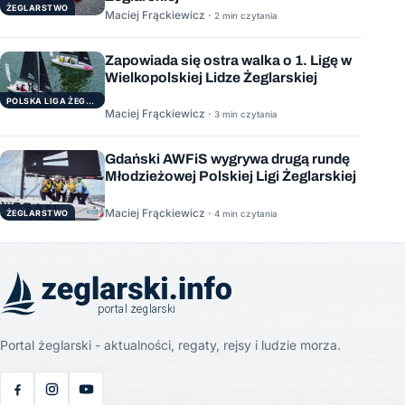
ŻEGLARSTWO
Maciej Frąckiewicz ·
2 min czytania
Zapowiada się ostra walka o 1. Ligę w
Wielkopolskiej Lidze Żeglarskiej
POLSKA LIGA ŻEGLARSKA
Maciej Frąckiewicz ·
3 min czytania
Gdański AWFiS wygrywa drugą rundę
Młodzieżowej Polskiej Ligi Żeglarskiej
Maciej Frąckiewicz ·
ŻEGLARSTWO
4 min czytania
Portal żeglarski - aktualności, regaty, rejsy i ludzie morza.