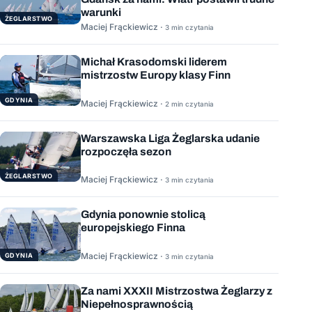
warunki
ŻEGLARSTWO
Maciej Frąckiewicz ·
3 min czytania
Michał Krasodomski liderem
mistrzostw Europy klasy Finn
GDYNIA
Maciej Frąckiewicz ·
2 min czytania
Warszawska Liga Żeglarska udanie
rozpoczęła sezon
ŻEGLARSTWO
Maciej Frąckiewicz ·
3 min czytania
Gdynia ponownie stolicą
europejskiego Finna
Maciej Frąckiewicz ·
GDYNIA
3 min czytania
Za nami XXXII Mistrzostwa Żeglarzy z
Niepełnosprawnością