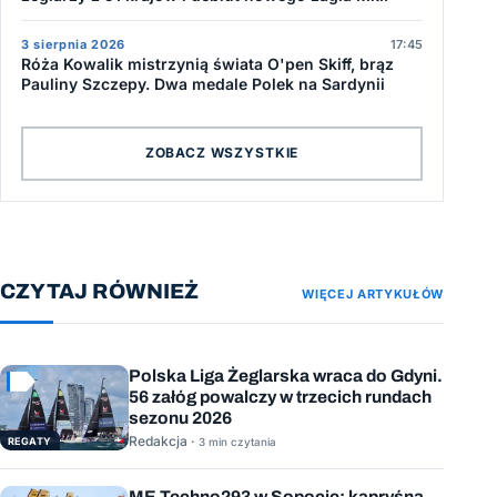
3 sierpnia 2026
17:45
Róża Kowalik mistrzynią świata O'pen Skiff, brąz
Pauliny Szczepy. Dwa medale Polek na Sardynii
ZOBACZ WSZYSTKIE
CZYTAJ RÓWNIEŻ
WIĘCEJ ARTYKUŁÓW
Polska Liga Żeglarska wraca do Gdyni.
56 załóg powalczy w trzecich rundach
sezonu 2026
Redakcja ·
REGATY
3 min czytania
ME Techno293 w Sopocie: kapryśna