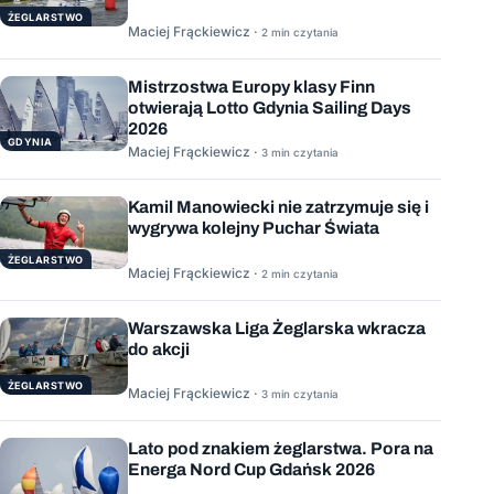
ŻEGLARSTWO
Maciej Frąckiewicz ·
2 min czytania
Mistrzostwa Europy klasy Finn
otwierają Lotto Gdynia Sailing Days
2026
GDYNIA
Maciej Frąckiewicz ·
3 min czytania
Kamil Manowiecki nie zatrzymuje się i
wygrywa kolejny Puchar Świata
ŻEGLARSTWO
Maciej Frąckiewicz ·
2 min czytania
Warszawska Liga Żeglarska wkracza
do akcji
ŻEGLARSTWO
Maciej Frąckiewicz ·
3 min czytania
Lato pod znakiem żeglarstwa. Pora na
Energa Nord Cup Gdańsk 2026