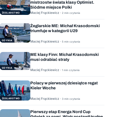
mistrzostw świata klasy Optimist.
Siódme miejsce Polki
Maciej Frąckiewicz ·
ŻEGLARSTWO
2 min czytania
Żeglarskie ME: Michał Krasodomski
triumfuje w kategorii U29
GDYNIA
Maciej Frąckiewicz ·
5 min czytania
ME klasy Finn: Michał Krasodomski
musi odrabiać straty
GDYNIA
Maciej Frąckiewicz ·
1 min czytania
Polacy w pierwszej dziesiątce regat
Kieler Woche
Maciej Frąckiewicz ·
ŻEGLARSTWO
3 min czytania
Pierwszy etap Energa Nord Cup
Gdańsk za nami. Wiatr postawił trudne