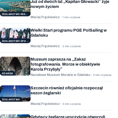
Już od dwóch lat „Kapitan Głowacki” żyje
nowym życiem
ŻEGLARSTWO REKERACYJNE
Maciej Frąckiewicz ·
1 min czytania
Wielki Start programu PGE PolSailing w
Gdańsku
ŻEGLARSTWO SPORTOWE
Maciej Frąckiewicz ·
2 min czytania
Muzeum zaprasza na „Zakaz
fotografowania. Morze w obiektywie
Karola Przybyły”
GDAŃSK
Narodowe Muzeum Morskie w Gdańsku ·
3 min czytania
Szczecin również oficjalnie rozpoczął
sezon żeglarski
ŻEGLARSTWO
Maciej Frąckiewicz ·
3 min czytania
Gdyńscy żeglarze uroczyście otworzyli