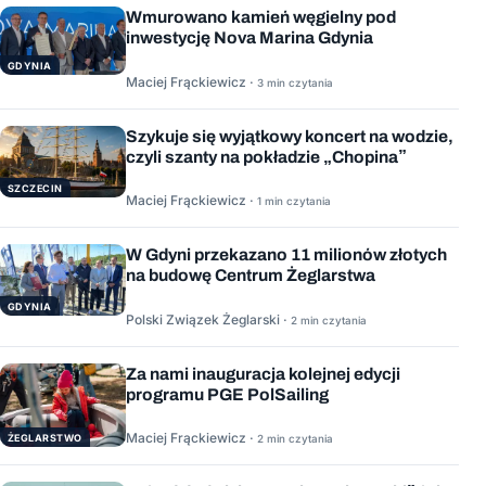
Wmurowano kamień węgielny pod
inwestycję Nova Marina Gdynia
GDYNIA
Maciej Frąckiewicz ·
3 min czytania
Szykuje się wyjątkowy koncert na wodzie,
czyli szanty na pokładzie „Chopina”
SZCZECIN
Maciej Frąckiewicz ·
1 min czytania
W Gdyni przekazano 11 milionów złotych
na budowę Centrum Żeglarstwa
GDYNIA
Polski Związek Żeglarski ·
2 min czytania
Za nami inauguracja kolejnej edycji
programu PGE PolSailing
Maciej Frąckiewicz ·
ŻEGLARSTWO
2 min czytania