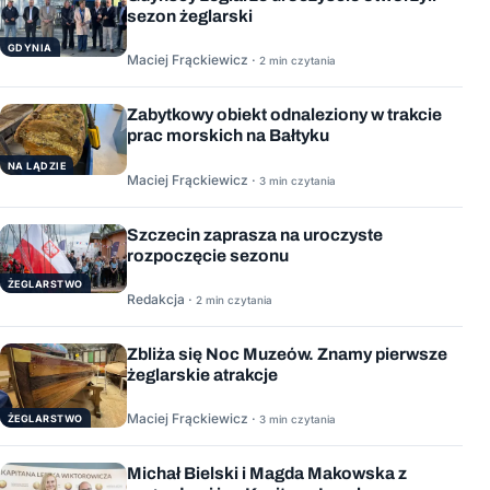
sezon żeglarski
GDYNIA
Maciej Frąckiewicz ·
2 min czytania
Zabytkowy obiekt odnaleziony w trakcie
prac morskich na Bałtyku
NA LĄDZIE
Maciej Frąckiewicz ·
3 min czytania
Szczecin zaprasza na uroczyste
rozpoczęcie sezonu
ŻEGLARSTWO
Redakcja ·
2 min czytania
Zbliża się Noc Muzeów. Znamy pierwsze
żeglarskie atrakcje
Maciej Frąckiewicz ·
ŻEGLARSTWO
3 min czytania
Michał Bielski i Magda Makowska z