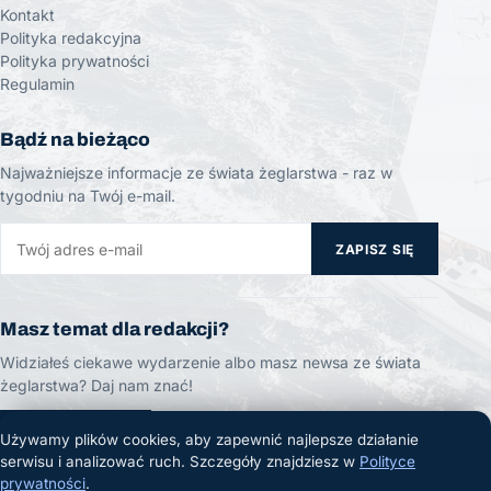
Kontakt
Polityka redakcyjna
Polityka prywatności
Regulamin
Bądź na bieżąco
Najważniejsze informacje ze świata żeglarstwa - raz w
tygodniu na Twój e-mail.
ZAPISZ SIĘ
Masz temat dla redakcji?
Widziałeś ciekawe wydarzenie albo masz newsa ze świata
żeglarstwa? Daj nam znać!
ZGŁOŚ TEMAT
Używamy plików cookies, aby zapewnić najlepsze działanie
serwisu i analizować ruch. Szczegóły znajdziesz w
Polityce
prywatności
.