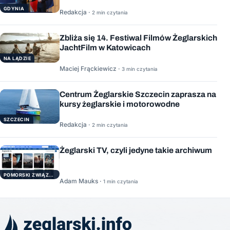
GDYNIA
Redakcja ·
2 min czytania
Zbliża się 14. Festiwal Filmów Żeglarskich
JachtFilm w Katowicach
NA LĄDZIE
Maciej Frąckiewicz ·
3 min czytania
Centrum Żeglarskie Szczecin zaprasza na
kursy żeglarskie i motorowodne
SZCZECIN
Redakcja ·
2 min czytania
Żeglarski TV, czyli jedyne takie archiwum
POMORSKI ZWIĄZEK ŻEGLARSKI
Adam Mauks ·
1 min czytania