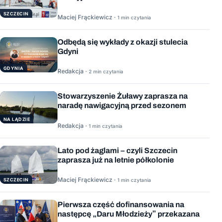
SZCZECIN
Maciej Frąckiewicz ·
1 min czytania
Odbędą się wykłady z okazji stulecia
Gdyni
GDYNIA
Redakcja ·
2 min czytania
Stowarzyszenie Żuławy zaprasza na
naradę nawigacyjną przed sezonem
NA LĄDZIE
Redakcja ·
1 min czytania
Lato pod żaglami – czyli Szczecin
zaprasza już na letnie półkolonie
Maciej Frąckiewicz ·
1 min czytania
SZCZECIN
Pierwsza część dofinansowania na
następcę „Daru Młodzieży” przekazana