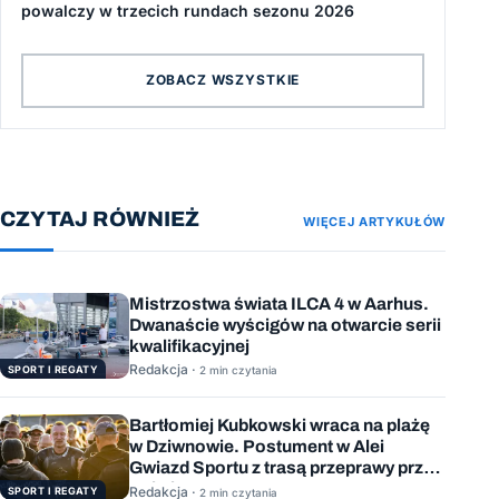
powalczy w trzecich rundach sezonu 2026
ZOBACZ WSZYSTKIE
CZYTAJ RÓWNIEŻ
WIĘCEJ ARTYKUŁÓW
Mistrzostwa świata ILCA 4 w Aarhus.
Dwanaście wyścigów na otwarcie serii
kwalifikacyjnej
Redakcja ·
SPORT I REGATY
2 min czytania
Bartłomiej Kubkowski wraca na plażę
w Dziwnowie. Postument w Alei
Gwiazd Sportu z trasą przeprawy przez
Bałtyk
Redakcja ·
SPORT I REGATY
2 min czytania