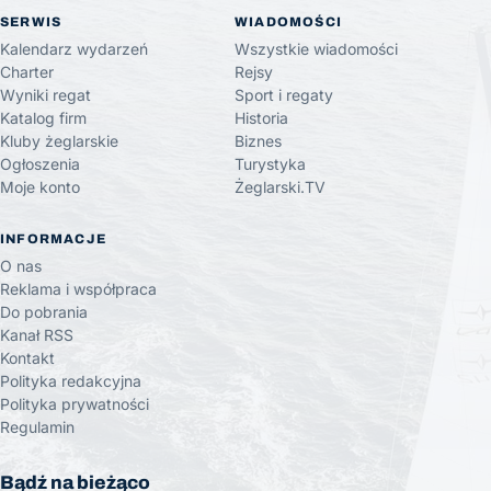
SERWIS
WIADOMOŚCI
Kalendarz wydarzeń
Wszystkie wiadomości
Charter
Rejsy
Wyniki regat
Sport i regaty
Katalog firm
Historia
Kluby żeglarskie
Biznes
Ogłoszenia
Turystyka
Moje konto
Żeglarski.TV
INFORMACJE
O nas
Reklama i współpraca
Do pobrania
Kanał RSS
Kontakt
Polityka redakcyjna
Polityka prywatności
Regulamin
Bądź na bieżąco