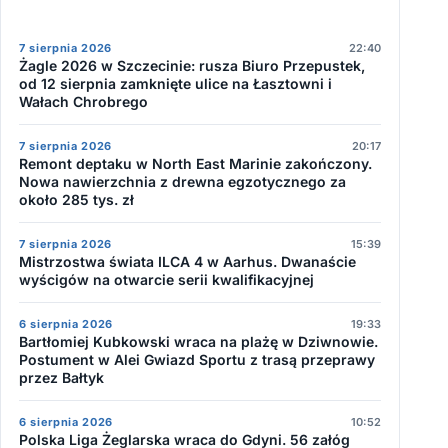
7 sierpnia 2026
22:40
Żagle 2026 w Szczecinie: rusza Biuro Przepustek,
od 12 sierpnia zamknięte ulice na Łasztowni i
Wałach Chrobrego
7 sierpnia 2026
20:17
Remont deptaku w North East Marinie zakończony.
Nowa nawierzchnia z drewna egzotycznego za
około 285 tys. zł
7 sierpnia 2026
15:39
Mistrzostwa świata ILCA 4 w Aarhus. Dwanaście
wyścigów na otwarcie serii kwalifikacyjnej
6 sierpnia 2026
19:33
Bartłomiej Kubkowski wraca na plażę w Dziwnowie.
Postument w Alei Gwiazd Sportu z trasą przeprawy
przez Bałtyk
6 sierpnia 2026
10:52
Polska Liga Żeglarska wraca do Gdyni. 56 załóg