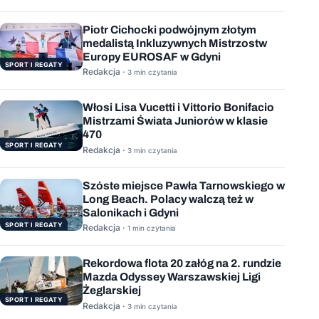
Piotr Cichocki podwójnym złotym
medalistą Inkluzywnych Mistrzostw
Europy EUROSAF w Gdyni
SPORT I REGATY
Redakcja ·
3 min czytania
Włosi Lisa Vucetti i Vittorio Bonifacio
Mistrzami Świata Juniorów w klasie
470
SPORT I REGATY
Redakcja ·
3 min czytania
Szóste miejsce Pawła Tarnowskiego w
Long Beach. Polacy walczą też w
Salonikach i Gdyni
SPORT I REGATY
Redakcja ·
1 min czytania
Rekordowa flota 20 załóg na 2. rundzie
Mazda Odyssey Warszawskiej Ligi
Żeglarskiej
SPORT I REGATY
Redakcja ·
3 min czytania