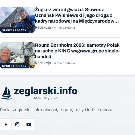
Żeglarz wśród gwiazd. Sławosz
Uznański-Wiśniewski i jego droga z
kadry narodowej na Międzynarodową
Stację Kosmiczną
Redakcja ·
4 min czytania
SPORT I REGATY
Round Bornholm 2026: samotny Polak
na jachcie KING wygrywa grupę single-
handed
Redakcja ·
4 min czytania
SPORT I REGATY
Portal żeglarski - aktualności, regaty, rejsy i ludzie morza.