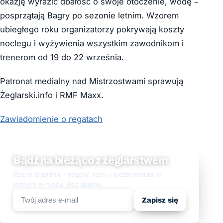
okazję wyrazić dbałość o swoje otoczenie, wodę –
posprzątają Bagry po sezonie letnim. Wzorem
ubiegłego roku organizatorzy pokrywają koszty
noclegu i wyżywienia wszystkim zawodnikom i
trenerom od 19 do 22 września.
Patronat medialny nad Mistrzostwami sprawują
Żeglarski.info i RMF Maxx.
Zawiadomienie o regatach
Bądź na bieżąco z żeglarstwem
Raz w tygodniu - regaty, rejsy i ludzie morza w
jednym e-mailu. Bez spamu.
Zapisz się