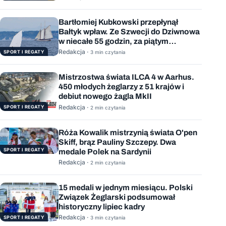
Bartłomiej Kubkowski przepłynął
Bałtyk wpław. Ze Szwecji do Dziwnowa
w niecałe 55 godzin, za piątym
podejściem
Redakcja ·
SPORT I REGATY
3 min czytania
Mistrzostwa świata ILCA 4 w Aarhus.
450 młodych żeglarzy z 51 krajów i
debiut nowego żagla MkII
Redakcja ·
SPORT I REGATY
2 min czytania
Róża Kowalik mistrzynią świata O'pen
Skiff, brąz Pauliny Szczepy. Dwa
SPORT I REGATY
medale Polek na Sardynii
Redakcja ·
2 min czytania
15 medali w jednym miesiącu. Polski
Związek Żeglarski podsumował
historyczny lipiec kadry
Redakcja ·
SPORT I REGATY
3 min czytania