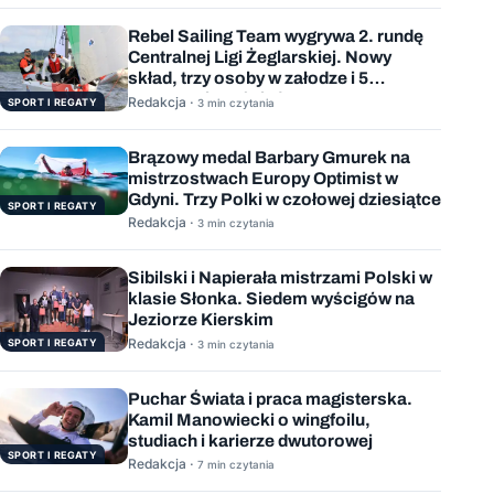
Rebel Sailing Team wygrywa 2. rundę
Centralnej Ligi Żeglarskiej. Nowy
skład, trzy osoby w załodze i 5
wygranych wyścigów
Redakcja ·
SPORT I REGATY
3 min czytania
Brązowy medal Barbary Gmurek na
mistrzostwach Europy Optimist w
Gdyni. Trzy Polki w czołowej dziesiątce
SPORT I REGATY
Redakcja ·
3 min czytania
Sibilski i Napierała mistrzami Polski w
klasie Słonka. Siedem wyścigów na
Jeziorze Kierskim
Redakcja ·
SPORT I REGATY
3 min czytania
Puchar Świata i praca magisterska.
Kamil Manowiecki o wingfoilu,
studiach i karierze dwutorowej
SPORT I REGATY
Redakcja ·
7 min czytania