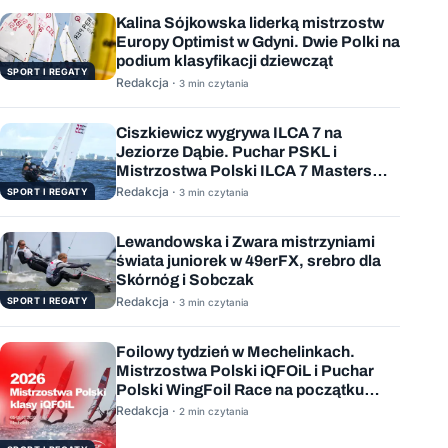
Kalina Sójkowska liderką mistrzostw
Europy Optimist w Gdyni. Dwie Polki na
podium klasyfikacji dziewcząt
SPORT I REGATY
Redakcja ·
3 min czytania
Ciszkiewicz wygrywa ILCA 7 na
Jeziorze Dąbie. Puchar PSKL i
Mistrzostwa Polski ILCA 7 Masters
rozstrzygnięte
Redakcja ·
SPORT I REGATY
3 min czytania
Lewandowska i Zwara mistrzyniami
świata juniorek w 49erFX, srebro dla
Skórnóg i Sobczak
Redakcja ·
SPORT I REGATY
3 min czytania
Foilowy tydzień w Mechelinkach.
Mistrzostwa Polski iQFOiL i Puchar
Polski WingFoil Race na początku
sierpnia
Redakcja ·
2 min czytania