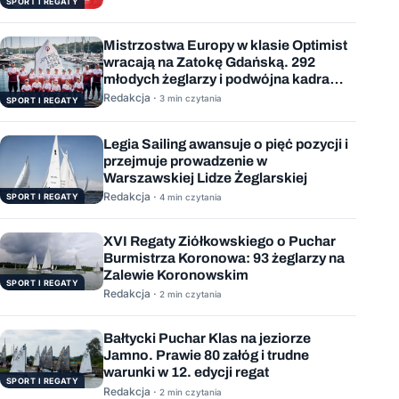
SPORT I REGATY
Mistrzostwa Europy w klasie Optimist
wracają na Zatokę Gdańską. 292
młodych żeglarzy i podwójna kadra
Polski
Redakcja ·
3 min czytania
SPORT I REGATY
Legia Sailing awansuje o pięć pozycji i
przejmuje prowadzenie w
Warszawskiej Lidze Żeglarskiej
Redakcja ·
SPORT I REGATY
4 min czytania
XVI Regaty Ziółkowskiego o Puchar
Burmistrza Koronowa: 93 żeglarzy na
Zalewie Koronowskim
SPORT I REGATY
Redakcja ·
2 min czytania
Bałtycki Puchar Klas na jeziorze
Jamno. Prawie 80 załóg i trudne
warunki w 12. edycji regat
SPORT I REGATY
Redakcja ·
2 min czytania