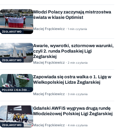
Młodzi Polacy zaczynają mistrzostwa
świata w klasie Optimist
Maciej Frąckiewicz ·
1 min czytania
ŻEGLARSTWO
Awarie, wywrotki, sztormowe warunki,
czyli 2. runda Podlaskiej Ligi
Żeglarskiej
ŻEGLARSTWO
Maciej Frąckiewicz ·
2 min czytania
Zapowiada się ostra walka o 1. Ligę w
Wielkopolskiej Lidze Żeglarskiej
POLSKA LIGA ŻEGLARSKA
Maciej Frąckiewicz ·
3 min czytania
Gdański AWFiS wygrywa drugą rundę
Młodzieżowej Polskiej Ligi Żeglarskiej
Maciej Frąckiewicz ·
ŻEGLARSTWO
4 min czytania