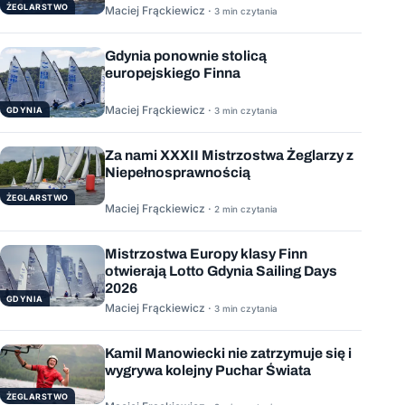
ŻEGLARSTWO
Maciej Frąckiewicz ·
3 min czytania
Gdynia ponownie stolicą
europejskiego Finna
Maciej Frąckiewicz ·
GDYNIA
3 min czytania
Za nami XXXII Mistrzostwa Żeglarzy z
Niepełnosprawnością
ŻEGLARSTWO
Maciej Frąckiewicz ·
2 min czytania
Mistrzostwa Europy klasy Finn
otwierają Lotto Gdynia Sailing Days
2026
GDYNIA
Maciej Frąckiewicz ·
3 min czytania
Kamil Manowiecki nie zatrzymuje się i
wygrywa kolejny Puchar Świata
ŻEGLARSTWO