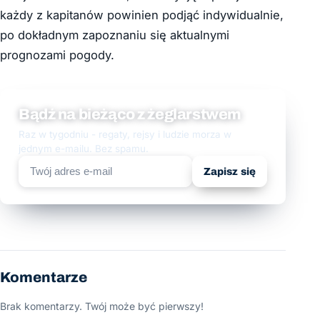
każdy z kapitanów powinien podjąć indywidualnie,
po dokładnym zapoznaniu się aktualnymi
prognozami pogody.
Bądź na bieżąco z żeglarstwem
Raz w tygodniu - regaty, rejsy i ludzie morza w
jednym e-mailu. Bez spamu.
Zapisz się
Komentarze
Brak komentarzy. Twój może być pierwszy!