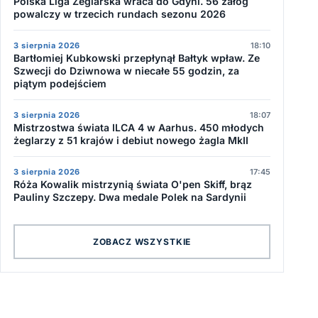
Polska Liga Żeglarska wraca do Gdyni. 56 załóg
powalczy w trzecich rundach sezonu 2026
3 sierpnia 2026
18:10
Bartłomiej Kubkowski przepłynął Bałtyk wpław. Ze
Szwecji do Dziwnowa w niecałe 55 godzin, za
piątym podejściem
3 sierpnia 2026
18:07
Mistrzostwa świata ILCA 4 w Aarhus. 450 młodych
żeglarzy z 51 krajów i debiut nowego żagla MkII
3 sierpnia 2026
17:45
Róża Kowalik mistrzynią świata O'pen Skiff, brąz
Pauliny Szczepy. Dwa medale Polek na Sardynii
ZOBACZ WSZYSTKIE