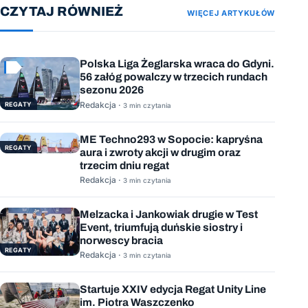
CZYTAJ RÓWNIEŻ
WIĘCEJ ARTYKUŁÓW
Polska Liga Żeglarska wraca do Gdyni.
56 załóg powalczy w trzecich rundach
sezonu 2026
Redakcja ·
REGATY
3 min czytania
ME Techno293 w Sopocie: kapryśna
REGATY
aura i zwroty akcji w drugim oraz
trzecim dniu regat
Redakcja ·
3 min czytania
Melzacka i Jankowiak drugie w Test
Event, triumfują duńskie siostry i
norwescy bracia
REGATY
Redakcja ·
3 min czytania
Startuje XXIV edycja Regat Unity Line
im. Piotra Waszczenko