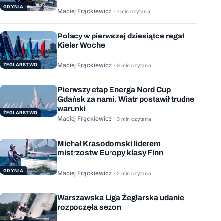
GDYNIA
Maciej Frąckiewicz ·
1 min czytania
Polacy w pierwszej dziesiątce regat
Kieler Woche
Maciej Frąckiewicz ·
ŻEGLARSTWO
3 min czytania
Pierwszy etap Energa Nord Cup
Gdańsk za nami. Wiatr postawił trudne
warunki
ŻEGLARSTWO
Maciej Frąckiewicz ·
3 min czytania
Michał Krasodomski liderem
mistrzostw Europy klasy Finn
GDYNIA
Maciej Frąckiewicz ·
2 min czytania
Warszawska Liga Żeglarska udanie
rozpoczęła sezon