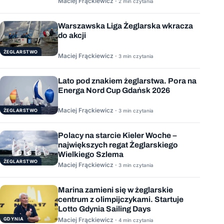
Maciej Frąckiewicz ·
2 min czytania
Warszawska Liga Żeglarska wkracza
do akcji
ŻEGLARSTWO
Maciej Frąckiewicz ·
3 min czytania
Lato pod znakiem żeglarstwa. Pora na
Energa Nord Cup Gdańsk 2026
Maciej Frąckiewicz ·
ŻEGLARSTWO
3 min czytania
Polacy na starcie Kieler Woche –
największych regat Żeglarskiego
Wielkiego Szlema
ŻEGLARSTWO
Maciej Frąckiewicz ·
3 min czytania
Marina zamieni się w żeglarskie
centrum z olimpijczykami. Startuje
Lotto Gdynia Sailing Days
GDYNIA
Maciej Frąckiewicz ·
4 min czytania