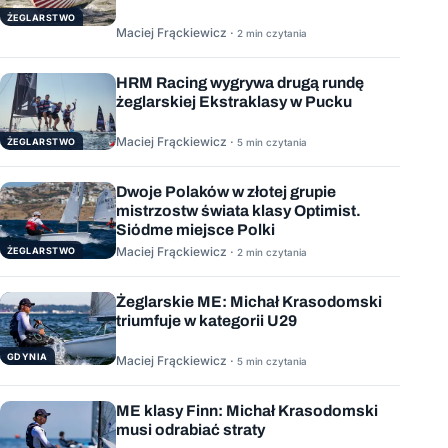
ŻEGLARSTWO
Maciej Frąckiewicz ·
2 min czytania
HRM Racing wygrywa drugą rundę
żeglarskiej Ekstraklasy w Pucku
Maciej Frąckiewicz ·
ŻEGLARSTWO
5 min czytania
Dwoje Polaków w złotej grupie
mistrzostw świata klasy Optimist.
Siódme miejsce Polki
Maciej Frąckiewicz ·
ŻEGLARSTWO
2 min czytania
Żeglarskie ME: Michał Krasodomski
triumfuje w kategorii U29
GDYNIA
Maciej Frąckiewicz ·
5 min czytania
ME klasy Finn: Michał Krasodomski
musi odrabiać straty