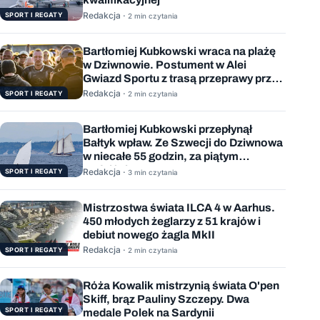
Redakcja ·
SPORT I REGATY
2 min czytania
Bartłomiej Kubkowski wraca na plażę
w Dziwnowie. Postument w Alei
Gwiazd Sportu z trasą przeprawy przez
Bałtyk
Redakcja ·
SPORT I REGATY
2 min czytania
Bartłomiej Kubkowski przepłynął
Bałtyk wpław. Ze Szwecji do Dziwnowa
w niecałe 55 godzin, za piątym
podejściem
Redakcja ·
SPORT I REGATY
3 min czytania
Mistrzostwa świata ILCA 4 w Aarhus.
450 młodych żeglarzy z 51 krajów i
debiut nowego żagla MkII
Redakcja ·
SPORT I REGATY
2 min czytania
Róża Kowalik mistrzynią świata O'pen
Skiff, brąz Pauliny Szczepy. Dwa
SPORT I REGATY
medale Polek na Sardynii