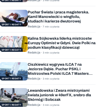
Redakcja ·
SPORT I REGATY
3 min czytania
Puchar Świata i praca magisterska.
Kamil Manowiecki o wingfoilu,
studiach i karierze dwutorowej
SPORT I REGATY
Redakcja ·
7 min czytania
Kalina Sójkowska liderką mistrzostw
Europy Optimist w Gdyni. Dwie Polki na
podium klasyfikacji dziewcząt
SPORT I REGATY
Redakcja ·
3 min czytania
Ciszkiewicz wygrywa ILCA 7 na
Jeziorze Dąbie. Puchar PSKL i
Mistrzostwa Polski ILCA 7 Masters
rozstrzygnięte
Redakcja ·
SPORT I REGATY
3 min czytania
Lewandowska i Zwara mistrzyniami
świata juniorek w 49erFX, srebro dla
Skórnóg i Sobczak
Redakcja ·
SPORT I REGATY
3 min czytania