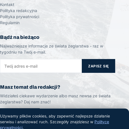
Kontakt
Polityka redakcyjna
Polityka prywatności
Regulamin
Bądź na bieżąco
Najważniejsze informacje ze świata żeglarstwa - raz w
tygodniu na Twój e-mail.
ZAPISZ SIĘ
Masz temat dla redakcji?
Widziałeś ciekawe wydarzenie albo masz newsa ze świata
żeglarstwa? Daj nam znać!
ZGŁOŚ TEMAT
Używamy plików cookies, aby zapewnić najlepsze działanie
serwisu i analizować ruch. Szczegóły znajdziesz w
Polityce
prywatności
.