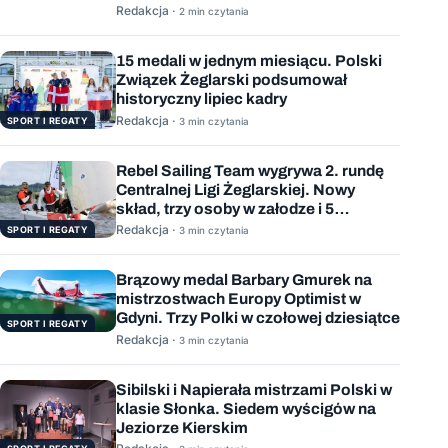
Redakcja ·
2 min czytania
15 medali w jednym miesiącu. Polski
Związek Żeglarski podsumował
historyczny lipiec kadry
Redakcja ·
SPORT I REGATY
3 min czytania
Rebel Sailing Team wygrywa 2. rundę
Centralnej Ligi Żeglarskiej. Nowy
skład, trzy osoby w załodze i 5
wygranych wyścigów
Redakcja ·
SPORT I REGATY
3 min czytania
Brązowy medal Barbary Gmurek na
mistrzostwach Europy Optimist w
Gdyni. Trzy Polki w czołowej dziesiątce
SPORT I REGATY
Redakcja ·
3 min czytania
Sibilski i Napierała mistrzami Polski w
klasie Słonka. Siedem wyścigów na
Jeziorze Kierskim