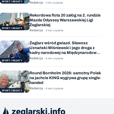
SPORT I REGATY
Redakcja ·
1 min czytania
Rekordowa flota 20 załóg na 2. rundzie
Mazda Odyssey Warszawskiej Ligi
Żeglarskiej
SPORT I REGATY
Redakcja ·
3 min czytania
Żeglarz wśród gwiazd. Sławosz
Uznański-Wiśniewski i jego droga z
kadry narodowej na Międzynarodową
Stację Kosmiczną
Redakcja ·
4 min czytania
SPORT I REGATY
Round Bornholm 2026: samotny Polak
na jachcie KING wygrywa grupę single-
handed
Redakcja ·
4 min czytania
SPORT I REGATY