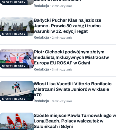
SPORT I REGATY
Redakcja ·
2 min czytania
Bałtycki Puchar Klas na jeziorze
Jamno. Prawie 80 załóg i trudne
warunki w 12. edycji regat
SPORT I REGATY
Redakcja ·
2 min czytania
Piotr Cichocki podwójnym złotym
medalistą Inkluzywnych Mistrzostw
Europy EUROSAF w Gdyni
SPORT I REGATY
Redakcja ·
3 min czytania
Włosi Lisa Vucetti i Vittorio Bonifacio
Mistrzami Świata Juniorów w klasie
470
SPORT I REGATY
Redakcja ·
3 min czytania
Szóste miejsce Pawła Tarnowskiego w
Long Beach. Polacy walczą też w
Salonikach i Gdyni