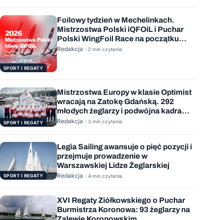
Foilowy tydzień w Mechelinkach.
Mistrzostwa Polski iQFOiL i Puchar
Polski WingFoil Race na początku
sierpnia
Redakcja ·
2 min czytania
SPORT I REGATY
Mistrzostwa Europy w klasie Optimist
wracają na Zatokę Gdańską. 292
młodych żeglarzy i podwójna kadra
Polski
Redakcja ·
3 min czytania
SPORT I REGATY
Legia Sailing awansuje o pięć pozycji i
przejmuje prowadzenie w
Warszawskiej Lidze Żeglarskiej
Redakcja ·
SPORT I REGATY
4 min czytania
XVI Regaty Ziółkowskiego o Puchar
Burmistrza Koronowa: 93 żeglarzy na
Zalewie Koronowskim